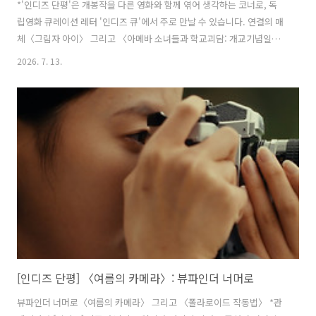
*'인디즈 단평'은 개봉작을 다른 영화와 함께 엮어 생각하는 코너로, 독
립영화 큐레이션 레터 '인디즈 큐'에서 주로 만날 수 있습니다. 연결의 매
체〈그림자 아이〉 그리고 〈아메바 소녀들과 학교괴담: 개교기념일〉
*관객기자단 [인디즈] 남홍석 님의 글입니다. “옛날 옛적에...” 입에서 입
2026. 7. 13.
으로 전해져 온 이야기의 서두에 빠지지 않고 등장하는 구절이다. 신기한
일이다. 수많은 전래동화의 시작이 똑같다는 사실도, 시간적 배경을 제시
하는 한 문장이 이야기 전체의 분위기를 신비하게 바꾼다는 점도. “옛날
옛적”을 배경으로 설정하는 순간, 갑자기 어떤 일이든 벌어질 수 있겠다
는 느낌이 든다. 먼 과거라는 배경은 이야기를 ‘현실’의 굴레에서 해방하
는 동시에 나와는 멀리 떨어진 일이라는 안도감을 준다. 괴담이나 ..
[인디즈 단평] 〈여름의 카메라〉: 뷰파인더 너머로
뷰파인더 너머로〈여름의 카메라〉 그리고 〈폴라로이드 작동법〉 *관