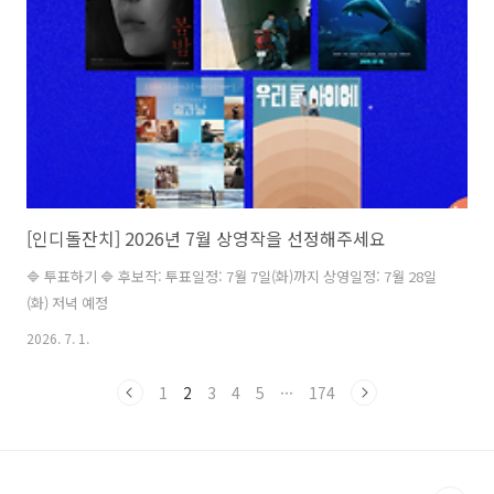
인간의 그것에서 출발한 경계는 부와 취향, 심지어는 SNS 팔로워 숫자로
까지 이어진다. 〈충충충〉은 제목을 보자마자 대부분의 사..
[인디돌잔치] 2026년 7월 상영작을 선정해주세요
🔷 투표하기 🔷 후보작: 투표일정: 7월 7일(화)까지 상영일정: 7월 28일
(화) 저녁 예정
2026. 7. 1.
1
2
3
4
5
···
174