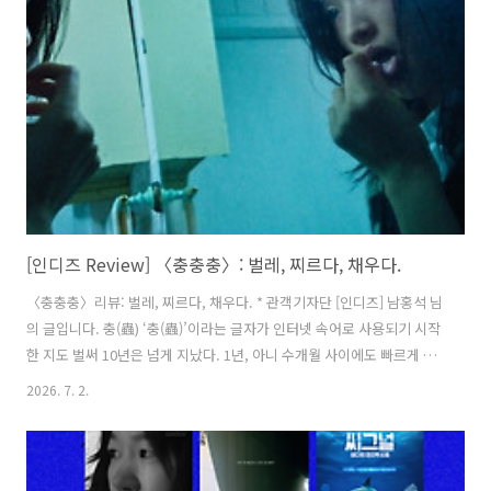
지의 폭력이다. 해인은 현재를 자신의 집으로 데려와 보호하고 보살핀다.
현재는 해인에게서 부모의 결핍을 채우고 싶어 하지만, 해인은 현재를 잃
어버린 딸의 대체물로 받아들이지 않는다. 타인에게 베푼 선의가 고스
란..
[인디즈 Review] 〈충충충〉: 벌레, 찌르다, 채우다.
〈충충충〉리뷰: 벌레, 찌르다, 채우다. * 관객기자단 [인디즈] 남홍석 님
의 글입니다. 충(蟲) ‘충(蟲)’이라는 글자가 인터넷 속어로 사용되기 시작
한 지도 벌써 10년은 넘게 지났다. 1년, 아니 수개월 사이에도 빠르게 변
화하는 인터넷 생태계에 비하면 일종의 ‘고전’이 된 것처럼 보이기도 한
2026. 7. 2.
다. ‘충’은 주로 다른 단어 뒤에 붙어 일관된 특성을 보이는 특정 그룹을
비난하는 식으로 쓰이는데, 단순하게 말하면 상대를 벌레와 같은 ‘하찮
은’ 대상으로 낮추어 부르는 말이다. 그러니까 일상어로 사용되는 이러한
언어에는 우등/열등의 함의, 즉 경계의 감각이 내재하고 있다. 인간과 비