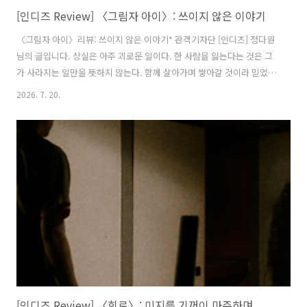
[인디즈 Review] 〈그림자 아이〉: 쓰이지 않은 이야기
〈그림자 아이〉리뷰: 쓰이지 않은 이야기* 관객기자단 [인디즈] 정다원
님의 글입니다. 상실은 아주 괴로운 일이다. 한 사람을 잃는다는 것은 그
가 사라지는 일만을 뜻하지 않는다. 함께 살아가며 쌓아갈 것이라 믿었던
수많은 시간과 아직 나누지 못한 이야기의 터전까지 한순간에 폐허가 되
2026. 7. 20.
는 일이기 때문이다. 함께 맞이할 계절과 건네지 못한 말, 언젠가 도착하
리라 믿었던 내일은 갑작스레 갈 곳을 잃는다. 그렇게 상실은 한 사람의
삶에 커다란 공허를 만들고, 남겨진 이를 미처 끝맺지 못한 시간 앞에 홀
로 세운다. 하지만 폐허에도 생명의 가능성은 남아 있다. 상실은 삶을 잠
시 멈출 수는 있어도 끝내 단절시키지는 못하기 때문이다. 언니 수련과
함께 옥상에서 떨어진 뒤 3년 만에 깨어난 수안 앞에, 죽은 언니와 똑..
[인디즈 Review] 〈회로〉: 미지를 기꺼이 마주하며