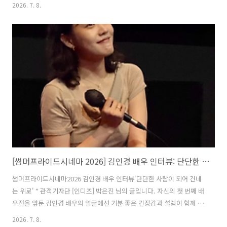
인 매미. 그런데 사실 매미는 4월에도, 11월에도 우리 곁에 있다. 미약한
2026. 7. 8.
소리이지만 쉬지 않고 울어대는 봄매미 소리를 들어본 적 있는가. 모두가
잠든 고요한 밤, 가만히 창밖을 바라보면 규칙적인 울음소리가 들리기 시
작한다. 강민아 감독은 이런 봄매미 소리를 배경으로 학생들의 성장담을
담아냈다. 봄매미 소리를 듣듯이, 아이들의 마음에 조용히 귀를 기울여.
인터뷰에 앞서 〈영업일지〉의 제27회 전주국제영화제 한국단편경쟁
부문 심사위원특별상 수상을 축하드립니다. 간단하게 소감 들어볼 수 있
을까요..
[썸머프라이드시네마 2026] 김인경 배우 인터뷰: 단단한 사람이 되어 건네는 위로
썸머프라이드시네마2026 김인경 배우 인터뷰'단단한 사람이 되어 건네
는 위로' * 관객기자단 [인디즈] 박은진 님의 글입니다. 자신의 첫 번째 배
우전을 앞둔 김인경 배우의 얼굴에선 기분 좋은 긴장감과 설렘이 함께 느
껴졌다. 김인경 배우는 소원을 빌며 단단한 사람이 되고 싶다고 말했지
2026. 7. 8.