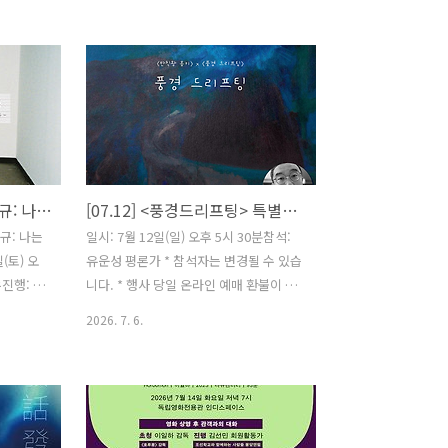
이 지나가면
로 말하는가. 클래식 시네마의 아카데미
최현진, 최
비율부터 현대 영화의 파격적인 화면비까
 | ㈜엣나
지. 화면비는 어떻게 인물의 감정이 되고,
파이브 장
시간의 감각이 되고, 영화의 리듬이 되는
 봉 |
가. 영화를 보는 눈이 완전히 달라지는 시
0회 서울독
간. 의 화면비 리듬, 과 의 인물의 화면비,
4 제24
와 의 여백의 화면비, 의 정서의 화면비,
상) 수상
와 의 시간과 기억의 화면비. 영화의 가장
[07.25] 낫띵벗필름 '김휘규: 나는 네가 좋다'
[07.12] <풍경드리프팅> 특별상영 & 강연
‘코리안 시
오래되고도 강력한 언어, '화면비
독립영화제
(Aspect Ratio)'를 주제로 특별 촬영미학
규: 나는
일시: 7월 12일(일) 오후 5시 30분참석:
마스터클래스를 엽니다. 영화를 사랑하는
(토) 오
유운성 평론가 * 참석자는 변경될 수 있습
이들이라면 결코 놓칠 수 없는 시간. ..
우진행: 낫
니다. * 행사 당일 온라인 예매 환불이 불
 있습니
가합니다. 2024 | 황다은, 박홍열 | 다큐멘
2026. 7. 6.
불이 불가
터리 | 65분 코로나19 팬데믹 기간에 화가
| 24분 드
박세진은 낯선 영화인의 집에 그림을 보
고백을 한
낸다. 박홍열, 황다은 감독은 그림과 함께
37분 화장실
계절을 보낸 후 마을 사람들을 초대하여
특수청소
무인 전시회 '우리 만날 수 있을까