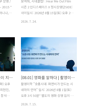
부 상영 /
보여줘, 시네클럽! : Hear Me Out Film
 20:15 *
시즌 2 인디스페이스 X 정시상영단SIDE:
 아니나,
사이일시: 2026년 8월 15일(토) 오후 2시
해 두 회
상영작: 참석: 배우 김유남 | 김동익 촬영
2026. 7. 24.
 관람을
감독 | 위예원 감독, 배우 박정인진행: 이
것을 권장
윤영 시네마토그래프 대표* 참석자는 변
는 예정되어
경될 수 있습니다.* 행사 당일 온라인 예
 | 413
매 환불이 불가합니다. 정시상영단“시간
게 한 국
위에 흐르는 영화” 정시에 시작되는 독립
아즈의 는
영화처럼, 우리는 기다림 끝에 시작되는
핀을 뒤덮
영화의 힘을 믿습니다. 정시상영단은 영
 부를 물
화를 사랑하는 사람들이 자발적으로 만든
 고뇌를 따
관객 공동체로 상영회 개최, 웹진 발행, 영
[07.28] 인디돌잔치 <여름이 지나가면>
[08.01] 영화를 말하다 | 촬영미학 "숏폼시대: 화면비가 만드는 시네마의 언어"
적해온 폭
화제 탐방 인터뷰 등 다양한 활동을 진행
가 겪어온
하고 있습니다. 시간은 멈출 수 없듯 영화
화) 오후
촬영미학 "숏폼시대: 화면비가 만드는 시
폭력을 동
도 그러합니다. 우리는 그 흐름 위에서 관
 최현진,
네마의 언어" 일시: 2026년 8월 1일(토)
객과 영화가 만나는 특별한 ..
* 참석자
오후 3시 50분* 별도의 영화 상영 없이 강
당일 온라
연으로 진행됩니다. 9:16 세로 화면이 일
2026. 7. 15.
상이 된 지금, 시네마는 왜 여전히 화면비