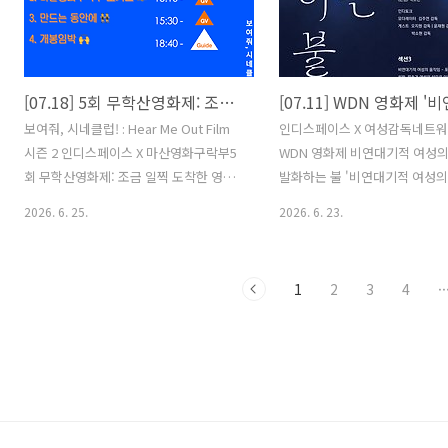
다. 2025 | 박재범 | 애니메이션(Paper,
부 기돈은 미끄러져 죽은 남자의
Puppet) | 12분 혼자 경쟁에 밀려 살던
소하러 간다. 집을 청소하는 동
붉은발농게 큰손이는 노랑부리저어새의
괴한에게 습격을 당하는 기돈과 
습격 속에서 양손이와 살아남아 부부의
료 호태. 예상치 못한 일에 휘말
[07.18] 5회 무학산영화제: 조금 일찍 도착한 영화들 | 마산영화구락부
연을 맺게 되고 아들 작은손이를 낳는다.
2020 | 남성경 | 드라마 | 19분
2025 | 정현진 | 애니메이션(2D) | 7분 좋
사 성우는 아는 척이 하고 싶다.
보여줘, 시네클럽! : Hear Me Out Film
인디스페이스 X 여성감독네트워
아하는 유리가 오늘 전학을 갔다. 유리를
기이한 손님들이 찾아오고, 성우
시즌 2 인디스페이스 X 마산영화구락부5
WDN 영화제 비연대기적 여성의
..
싫은 마음에 결국 나..
회 무학산영화제: 조금 일찍 도착한 영화
발화하는 불 '비연대기적 여성의
들 2026년 7월 18일(토)11:00 박영근의
발화하는 불'은 묘지 주변을 어
2026. 6. 25.
2026. 6. 23.
공개구애 +GV (참석: 박영근 감독, 김준희
푸른 불꽃, 혼불을 모티프로 삼는
마산영화구락부장) 13:10 마산영화구락
운 밤 홀연히 나타났다 사라지는
부 포커스: 박승범 +GV (참석: 박승범 감
꽃은 오래도록 귀신과 도깨비 같
1
2
3
4
··
독, 이윤영 시네마토그래프 대표) 15:30
와 괴이의 대상으로 여겨져 왔다
박소현의 다큐멘터리 +GV (참석: 박소현
알 수 없는 존재들은 설화와 무
감독, 한상희 영화연구자) 18:40 *상영 전
를 통해 현실로 소환되고, 비로
영화안내 (참석: 이동우 감독, 이윤영 시
話)한다. 사회가 불온하고 불편
네마토그래프 대표) * 참석자는 변경될 수
긴 존재와 이야기는 질서를 어
있습니다. * 행사 당일 온라인 예매 환불
이유로 은폐되지만, 발화(發⽕)
이 불가합니다. 마산영화구락부마산영화
이미지를 통해 다시 살아나 경계