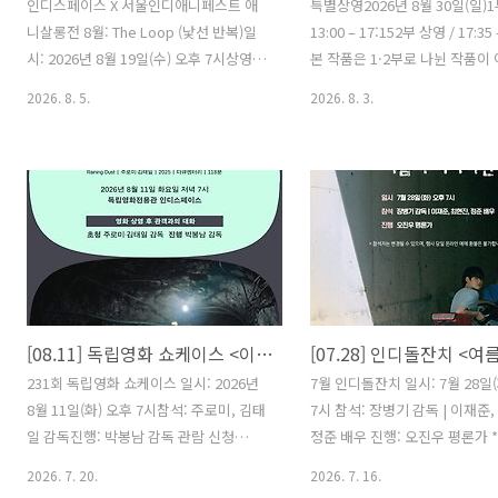
인디스페이스 X 서울인디애니페스트 애
특별상영2026년 8월 30일(일)1
니살롱전 8월: The Loop (낯선 반복)일
13:00 – 17:152부 상영 / 17:35 –
시: 2026년 8월 19일(수) 오후 7시상영
본 작품은 1·2부로 나뉜 작품이
작: 참석: 박유선 감독, 우종빈 감독 * 참
상영 및 예매 운영상의 편의를 위
2026. 8. 5.
2026. 8. 3.
석자는 변경될 수 있습니다.* 행사 당일
차로 나누어 진행됩니다. 온전한
온라인 예매 환불이 불가합니다. 2024 |
위해 1부와 2부 모두 예매하실 
김승연, 박지선 | 애니메이션(2D, Cut-
합니다.* 상영 이외 별도 행사
Out, Cell, Sand) | 7분 무수한 존재들 사
있지 않습니다. 2022 | 라브 디아즈
이에서 우연히 만나게 된 개미와 포자는
분 | B&W한 가문의 유산은 어떻
여정을 떠난다. 포자가 개미를 잠식함에
가의 폭력과 맞닿는가. 라브 디
따라 시시각각 달라지는 자신의 모습에
마르코스 독재의 그림자가 필리
심취한 개미는 여러 위험을 맞닥뜨린다.
기 시작하던 시기, 거대한 농장과
포자는 더 강렬하게 개미가 자신을 알아
려받게 된 세르반도 몬손 6세의
[08.11] 독립영화 쇼케이스 <이슬이 온다>
주길 원하였고, 세상으로 나와 개미를 만
라간다. 그는 자신의 가문이 축
나고자 했다. 포자는 동충하초로 피어난
력의 역사와 필리핀이라는 국가
231회 독립영화 쇼케이스 일시: 2026년
7월 인디돌잔치 일시: 7월 28일(
다. 동충하초로 피어난 포자는 개미와 대
폭력, 그리고 곧 도래할 독재의 
8월 11일(화) 오후 7시참석: 주로미, 김태
7시 참석: 장병기 감독 | 이재준,
면하게 되지만, 생명이 다..
시에 마주한다...
일 감독진행: 박봉남 감독 관람 신청
정준 배우 진행: 오진우 평론가 
https://forms.gle/C2mLVCP3QWwde4gNA*
는 변경될 수 있습니다. * 행사 
2026. 7. 20.
2026. 7. 16.
무료 상영으로, 1인 1매 선착순이며 조기
인 예매 환불이 불가합니다.