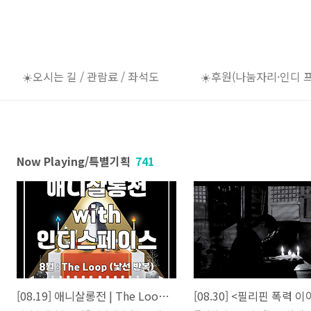
☀️오시는 길 / 관람료 / 좌석도
☀️후원(나눔자리·인디 
Now Playing/특별기획
741
[08.19] 애니살롱전 | The Loop (낯선 반복)
[08.30] <필리핀 폭력 