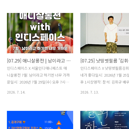
마감될 수 있습니다. 마감 시 신청 페이지
INFORMATION 제 목 | 여름
가 닫힙니다. 2025 | 주로미, 김태일 | 다
감 독 | 장병기 출 연 | 이재준, 
큐멘터리 | 118분 막장에서 석탄을 캐고
우록, 정준, 고서희, 강길우 배 급
있는 장성광업소 채탄부 A조 여섯 명은 막
인필름 제 작 | ㈜스튜디오하이
장에서 생사를 함께한다. 탄광에서 3년만
르 | 드라마 러닝 타임 | 115분 개
일하겠다고 들어온 이들은 짧게는 20년에
2025년 7월 9일(수)2024 제5
서 길게는 40년 동안 석탄을 캐왔다. 사고
립영화제 넥스트링크상 수상202
를 겪을 때마다 떠날 결심을 했지만, 폐광
회 전북독립영화제 옹골진상(대
[07.29] 애니살롱전 | 남이라고 하기엔 너무 가까운
된 후에야 그만두게 되었다. 한편, 35년
2024 제25회 전주국제영화제 
전 강원 탄광 광부였던 성완희 열사의 분
네마’ 초청2024 제26회 부산
인디스페이스 X 서울인디애니페스트 애
인디스페이스 X 낫띵벗필름김휘
신을 기억하는 사람들이 있다. 광부들의
‘로컬투로컬..
니살롱전 7월: 남이라고 하기엔 너무 가까
네가 좋다일시: 2026년 7월 25일
인권을 위해 ..
운일시: 2026년 7월 29일(수) 오후 7시상
후 1시상영작: 참석: 김휘규 배
영작: 참석: 정현진 감독, 김윤아 감독 *
띵벗필름 * 참석자는 변경될 수
2026. 7. 14.
2026. 7. 13.
참석자는 변경될 수 있습니다.* 행사 당일
다.* 행사 당일 온라인 예매 환
온라인 예매 환불이 불가합니다. 2025 |
합니다. 2017 | 고경수 | 드라마 
강한나 | 애니메이션(2D) | 9분 우연히 어
림캠프의 관심병사 도우가 힙합
릴 적 단짝 친구를 마주친 예지, 과거의 인
다. 2022 | 이광재 | 드라마 | 
연을 되살릴지 그대로 흘려보낼지 고민한
에서 미끄러져 머리에 혹이 난 