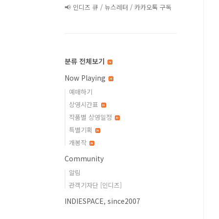
📢 인디즈 큐 / 뉴스레터 / 카카오톡 구독
분류 전체보기
Now Playing
예매하기
상영시간표
작품별 상영일정
특별기획
개봉작
Community
알림
관객기자단 [인디즈]
INDIESPACE, since2007