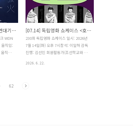
 집을 청
요?'(2021)를 열고, 마스크를 쓴 관람객은
안 의문의
조용히 전시장을 찾아 그림을 감상한다.
그의 동
카메라는 대부분 아무 일도 일어나지 않
리게 된다.
는 작은 공간의 시간과 풍경을 차분히 기
[07.11] WDN 영화제 '비연대기적 여성의 움직임: 발화하는 불'
[07.14] 독립영화 쇼케이스 <호루몽>
 초보 이발
록한다.
 이발소에
크 WDN
230회 독립영화 쇼케이스 일시: 2026년
는 지기
 움직임:
7월 14일(화) 오후 7시참석: 이일하 감독
 움직임:
진행: 김선민 회원활동가(조선학교와 함
른거리는
께하는 사람들 몽당연필) 관람 신청
2026. 6. 22.
다. 어두
https://forms.gle/3MLLaeVkSteBSScX7*
 푸른 불
무료 상영으로, 1인 1매 선착순이며 조기
은 공포
마감될 수 있습니다. 마감 시 신청 페이지
·
62
. 정체를
가 닫힙니다. 2025 | 이일하 | 다큐멘터리
속의 언어
| 99분호루몽: ‘버리는 것'이라는 어원을
소 발화(發
가진 곱창구이의 일본 말. 도축하고 남은
하다고 여
쓰레기 내장을 주워다 먹은 사람들이 있
지럽힌다는
었다. 일제강점기에 일본에 건너간 한국
하는 불의
인들. 일본인들은 내장을 주워다 구워 먹
의 메시
는 모습을 보며 멸시했지만 지금은 모두