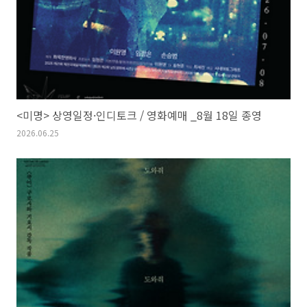
<미명> 상영일정·인디토크 / 영화예매 _8월 18일 종영
2026.06.25