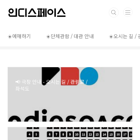
본문 바로가기
☀️예매하기
☀️단체관람 / 대관 안내
☀️오시는 길 /
📢 극장 안내 - 오시는 길 / 관람료 /
좌석도