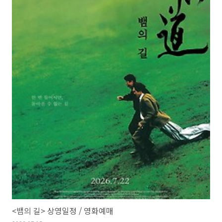
<뱀의 길> 상영일정 / 영화예매