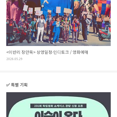
<이반리 장만옥> 상영일정·인디토크 / 영화예매
2026.05.29
✅ 특별 기획