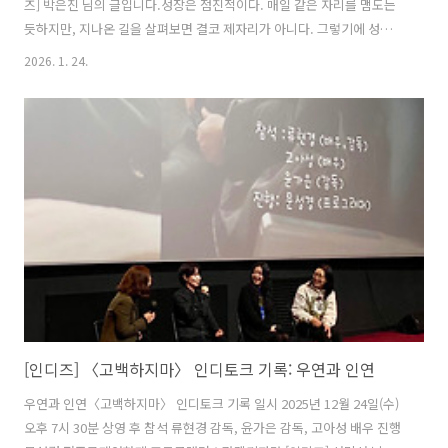
즈] 박은진 님의 글입니다.성장은 점진적이다. 매일 같은 자리를 맴도는
듯하지만, 지나온 길을 살펴보면 결코 제자리가 아니다. 그렇기에 성장의
모양은 나선형이다. 반복되는 무채색의 날들을 보내며 청춘은 돌고 돈다.
2026. 1. 24.
어떤 날은 내가, 어떤 날은 네가 그 길을 이끈다. 아무것도 아닌 그들은 아
무것도 아닌 시간 속에서도 기어코 성장한다. 평범하기에 더욱 특별한 청
춘의 겨울이다. 〈굿 포 낫씽〉의 일본어 원제는 ‘やくだたず’(야쿠다타
즈)로 ‘쓸모없음’, ‘쓸모없는 사람’을 의미한다. 국내 개봉의 제목인 ‘굿
포 낫씽’의 의미 역시 유사하다. 그렇다면 영화 속 인물들이 모두 쓸모없
는 사람이라는 의미일까. 영화는 이에 대한 답을 제시하진 않는다..
[인디즈] 〈고백하지마〉 인디토크 기록: 우연과 인연
우연과 인연〈고백하지마〉 인디토크 기록 일시 2025년 12월 24일(수)
오후 7시 30분 상영 후 참석 류현경 감독, 윤가은 감독, 고아성 배우 진행