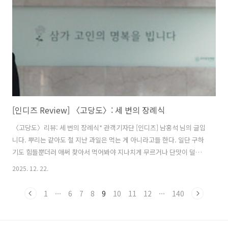
존재를 원망하고, 외면해 온 애환을 밖으로 표출해 내는 폭발적인 순간을
그려낸다. 〈고당도〉는 뇌사 상태의 아버지를 돌봐온 선영과 돈에 쫓겨
..
[인디즈 Review] 〈고당도〉: 세 번의 장례식
〈고당도〉리뷰: 세 번의 장례식* 관객기자단 [인디즈] 남홍석 님의 글입
니다. 뿌리는 같아도 철 지난 과일은 먹는 게 아니라고들 한다. 일단 구하
기도 힘들뿐더러 애써 찾아서 먹어봐야 지나치게 무르거나 단맛이 덜하
다. 그런데 한 뿌리에서 자란 열매라 하더라도 제철에 먹는 과일은 확실
2025. 12. 22.
히 맛이 다르다. 성장에 꼭 알맞은 온도와 습도, 시간이 필요하다는 뜻이
다. 콩 심은 데 콩 나고 팥 심은 데 팥 난다고 하지만 새로 난 콩과 팥도 저
1
···
6
7
8
9
10
11
12
···
140
마다 조금씩 차이가 있다. 늘 똑같이 맛있는 제철 과일로 자랄 수는 없는
걸까. 가족을 닮았다는 말이 유난히 신경 쓰이는 이유는 무엇일까. ‘선
영’은 뇌사 상태인 아버지가 임종을 앞두고 있다는 소식을 듣고 동생 ‘일