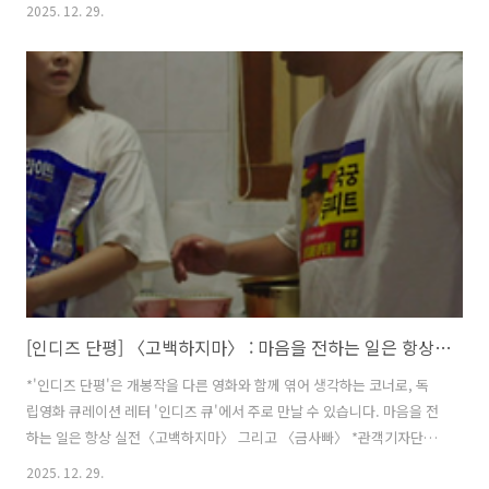
자들 사이에서 사람들의 숨결을 체감하며 나도 몸을 의자에 맡겼다. 이미
2025. 12. 29.
관람한 영화임에도 불구하고 알 수 없는 기분이 들었다. 또다시 삶과 죽
음의 경계가 모호해지는, 하늘과 바다 사이에 있는 바얌섬으로 걸어갔다.
섬에 도달했을 때, 숨죽여가며 세 남자의 경로를 쫓아가는 사람들의 시선
이 보였다. 그 시선은 영화가 끝난 이후에도 이어졌다. 이제는 창룡, 몽
휘, 꺽쇠가 아닌 김기태, 이상훈, 이청빈 배우에게로 향해 있었다. 기존에
섬이 이끌었던 시선의 흐름은 이동진 평론가가 키를 쥐고 이끌었다. 그
곁엔..
[인디즈 단평] 〈고백하지마〉 : 마음을 전하는 일은 항상 실전
*'인디즈 단평'은 개봉작을 다른 영화와 함께 엮어 생각하는 코너로, 독
립영화 큐레이션 레터 '인디즈 큐'에서 주로 만날 수 있습니다. 마음을 전
하는 일은 항상 실전〈고백하지마〉 그리고 〈금사빠〉 *관객기자단
[인디즈] 안소정 님의 글입니다. 용기를 끌어모으고 단어를 고민하는 과
2025. 12. 29.