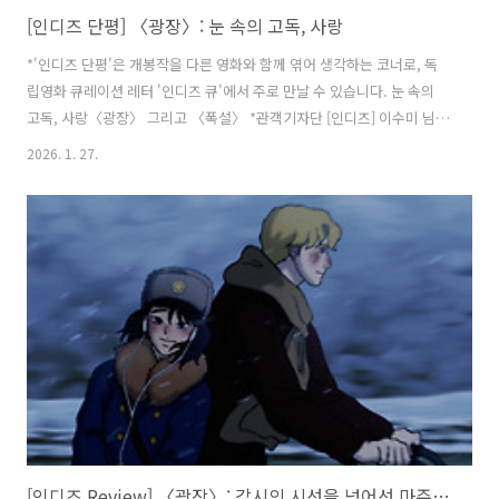
[인디즈 단평] 〈광장〉: 눈 속의 고독, 사랑
*'인디즈 단평'은 개봉작을 다른 영화와 함께 엮어 생각하는 코너로, 독
립영화 큐레이션 레터 '인디즈 큐'에서 주로 만날 수 있습니다. 눈 속의
고독, 사랑〈광장〉 그리고 〈폭설〉 *관객기자단 [인디즈] 이수미 님의
글입니다. 흩날리는 고독의 눈발 속에서 사랑은 어김없이 피어난다.
2026. 1. 27.
〈광장〉(감독 김보솔)은 평양 주재 스웨덴 주재 대사관에서 일하는 서
기관 이삭 보리를 가장 먼저 비춘다. 그가 먼 타국의 외로움 속에서도 버
틸 수 있는 건 교통보안원 복주가 있기 때문이다. 힘들 때 곁에 있어 준 사
람, 함께 있을 때 비로소 자신이 온전해지는 것 같은 사람. 진부하게도 그
런 사랑은 언제나 선명하게 가슴 속에 남는다. 하염없이 내리는 눈발 속
에서 서로를 바라보던 두 사람의 눈빛은 서글프고도 아름다웠다. 통..
[인디즈 Review] 〈광장〉: 감시의 시선을 넘어선 마주함, 고립된 사회에서 피어난 연대