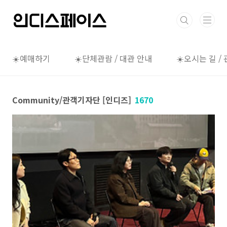
본문 바로가기
☀️예매하기
☀️단체관람 / 대관 안내
☀️오시는 길 /
Community/관객기자단 [인디즈]
1670