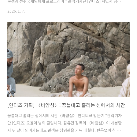
문성경 전주국제영화제 프로그래머 * 관객기자단 [인디즈] 서민서 님의
기록입니다. “놀이처럼 만들어진 영화”라는 윤가은 감독의 말처럼, 〈고
2026. 1. 7.
백하지마〉는 현장 곳곳에서 발견된 우연들을 퍼즐 조각처럼 하나둘 수
집해 엮어 놓은 영화다. 이렇듯 영화의 미래를 고민하는 지금, 〈고백하
지마〉는 영화에 대한 새로운 접근법을 제시해 주는 듯하다. 북적이는 크
리스마스 이브, 즐거운 우연들과 서로의 인연이 된 사람들이 한자리에 모
인 〈고백하지마〉의 인디토크 현장을 소개한다. 문성경 전주국제영화
제 프로그래머(이하 문성경): 안녕하세요. 반갑습니다. 저는 오늘 진행을
..
[인디즈 기획] 〈바얌섬〉: 꿈틀대고 홀리는 섬에서의 시간
꿈틀대고 홀리는 섬에서의 시간〈바얌섬〉 인디토크 방문기 *관객기자
단 [인디즈] 오윤아 님의 글입니다. 김유민 감독의 〈바얌섬〉이 개봉한
지 두 달이 되어가는데도 관객은 상영관을 가득 메웠다. 빈틈없이 찬 의