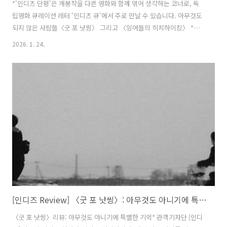
*'인디즈 단평'은 개봉작을 다른 영화와 함께 엮어 생각하는 코너로, 독
립영화 큐레이션 레터 '인디즈 큐'에서 주로 만날 수 있습니다. 아무것도
되지 않은 사람들〈굿 포 낫씽〉 그리고 〈잉여들의 히치하이킹〉 *관
객기자단 [인디즈] 박주연 님의 글입니다. 눈 내린 삿포로에서 상사의 차
2026. 1. 24.
로 운전 배우기 vs 맨몸으로 유럽 가서 히치하이킹하며 1년 살기 당신은
어느 쪽을 택하겠는가? 어느 쪽이든 과정을 지나다 보면, ‘난 정말 쓸모없
는 인간이야’라는 생각이 한 번쯤은 들지 모른다. 두 영화는 그렇게 스스
로를 의심하면서도, 타인의 차를 타고 나아가는 이들의 삶을 보여준다.
〈굿 포 낫씽〉에는 어른이 되고 싶은 삿포로의 고등학생 삼인방이 등장
한다. 교복을 입고 있지만, 학교에서 수업을 듣는 장면은 없다...
[인디즈 Review] 〈굿 포 낫씽〉: 아무것도 아니기에 특별한 기억
〈굿 포 낫씽〉리뷰: 아무것도 아니기에 특별한 기억* 관객기자단 [인디