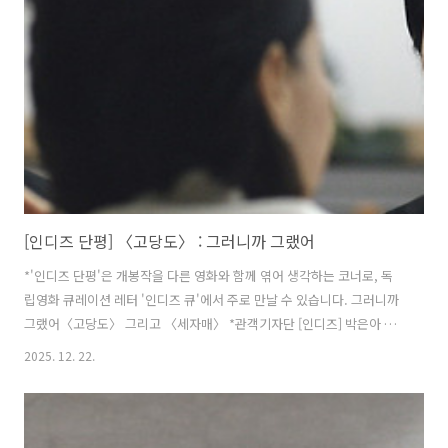
비로소 '영화'로워지는 순간이다. 삶이 영화가 되는 순간을 길어 올린 류
현경 감독을 만나 삶, 그리고 영화 〈고백하지마〉에 대해 이야기 나눴
다. 〈고백하지마〉 개봉 정말 축하드립니다! 발칙하고 유쾌한 ..
[인디즈 단평] 〈고당도〉 : 그러니까 그랬어
*'인디즈 단평'은 개봉작을 다른 영화와 함께 엮어 생각하는 코너로, 독
립영화 큐레이션 레터 '인디즈 큐'에서 주로 만날 수 있습니다. 그러니까
그랬어〈고당도〉 그리고 〈세자매〉 *관객기자단 [인디즈] 박은아 님
의 글입니다. 필요한 것이 많아질 때 슬퍼진다. 돈과 시간, 사랑과 사람.
2025. 12. 22.
홀로 살아가는 것도 벅찰 때가 있는 세상에서 다른 이를 길러내거나 부양
해야 하는 책임을 짊어지게 되면, 들이마시는 숨 하나도 작게 마셔 삶의
무게를 줄여내고자 한다. 〈고당도〉와 〈세자매〉는 부모로부터 부여
받은 삶을 사는 인물을 조명한다. 그리고 가족이란 울타리 안 아버지의