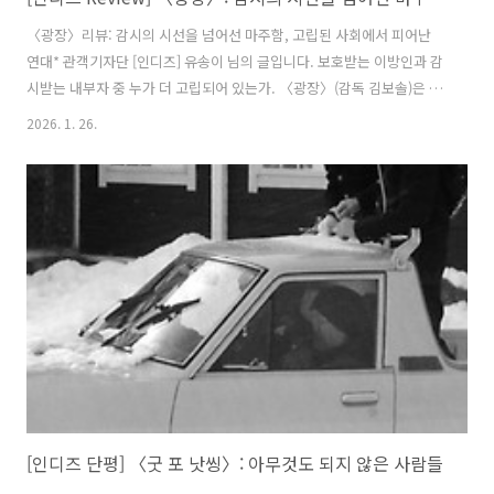
〈광장〉리뷰: 감시의 시선을 넘어선 마주함, 고립된 사회에서 피어난
연대* 관객기자단 [인디즈] 유송이 님의 글입니다. 보호받는 이방인과 감
시받는 내부자 중 누가 더 고립되어 있는가. 〈광장〉(감독 김보솔)은 북
한이라는 폐쇄된 공간을 배경으로 이 실존적 질문을 묵직하게 던진다. 영
2026. 1. 26.
화는 평양으로 파견된 스웨덴 서기관 보리가 유일하게 마음을 열었던 교
통 보안원 복주의 실종을 겪으며 그를 감시하던 통역관 명준과 마주하게
되는 과정을 그린다. 보통의 분단 소재 영화가 정치적 대립이나 긴박한
탈출을 동력으로 삼는다면 〈광장〉은 감시가 일상화된 사회 속에서 개
인이 느끼는 소외와 그럼에도 불구하고 타인의 안부를 묻고 싶은 인류애
의 본능에 주목한다. 영화의 상징성을 가장 선명하게 드러내는 지점은 오
프닝과 엔딩에 배..
[인디즈 단평] 〈굿 포 낫씽〉: 아무것도 되지 않은 사람들