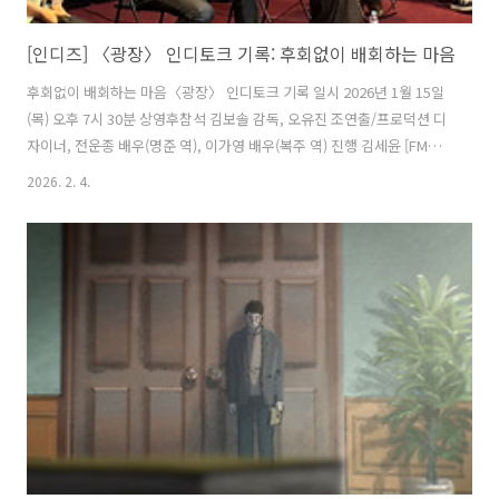
[인디즈] 〈광장〉 인디토크 기록: 후회없이 배회하는 마음
후회없이 배회하는 마음〈광장〉 인디토크 기록 일시 2026년 1월 15일
(목) 오후 7시 30분 상영후참석 김보솔 감독, 오유진 조연출/프로덕션 디
자이너, 전운종 배우(명준 역), 이가영 배우(복주 역) 진행 김세윤 [FM영
화음악 김세윤입니다] 작가 * 관객기자단 [인디즈] 김예송 님의 기록입니
2026. 2. 4.
다. ‘보리’에 이어 ‘명준’이 자전거를 타고 원을 그린다. 시린 날씨에 손등
이 까칠하게 터서 아려올 텐데도 그곳을 벗어나기보다 빙판에 금을 내는
게 더 쉬워 보인다. 자전거의 바퀴가 지나간 자리마다 흠집이 나고, 갈려
진 살얼음으로 어지럽혀지는 길이 아무개의 어수선한 마음 같다. 얹힌
듯, 속이 답답한 날이 있다. 목구멍에 무언가 탁 걸려 도통 내려갈 생각이
없어 보인다. 무엇이 맺혀있을까. 알면서도 쉽사리 ..