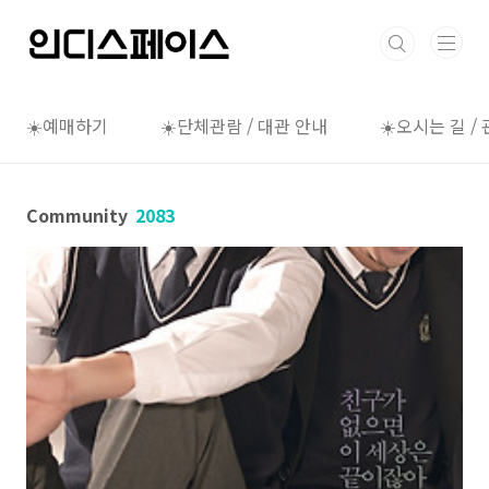
본문 바로가기
☀️예매하기
☀️단체관람 / 대관 안내
☀️오시는 길 /
Community
2083