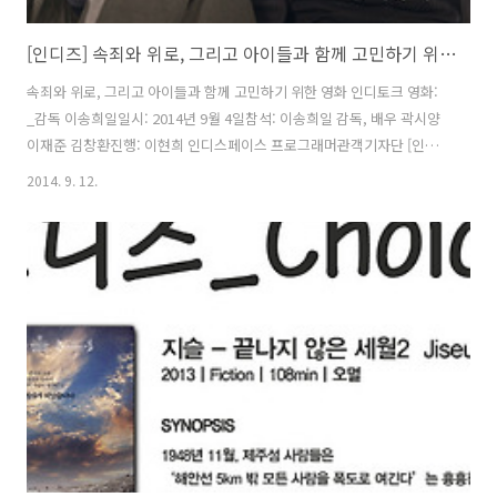
[인디즈] 속죄와 위로, 그리고 아이들과 함께 고민하기 위한 영화 <야간비행> 인디토크
속죄와 위로, 그리고 아이들과 함께 고민하기 위한 영화 인디토크 영화:
_감독 이송희일일시: 2014년 9월 4일참석: 이송희일 감독, 배우 곽시양
이재준 김창환진행: 이현희 인디스페이스 프로그래머관객기자단 [인디
즈] 이윤상 님의 글입니다 :D 이 지난 8월 28일 개봉했다. 이송희일 감독
2014. 9. 12.
은 많은 작품들에서 동성애를 이성애와 별 다르지 않은 보편적인 사랑의
모습으로 진솔하게 보여주며 관객들의 넓은 공감을 불러일으켰다. 역시
제 64회 베를린 국제영화제에 공식 초청되며 많은 관심을 받았다. 이송
희일 감독은 “우정을 허용치 않는 한국 사회에서는 소수자들의 사랑도
여의치 않다. 은 정글같이 성적 경쟁만 요구하는 학교 사회에서 어떻게
우정이 부서지고 서로를 배신하고 소수자들이 배척되는지를 보여주고
싶었다” 고 ..