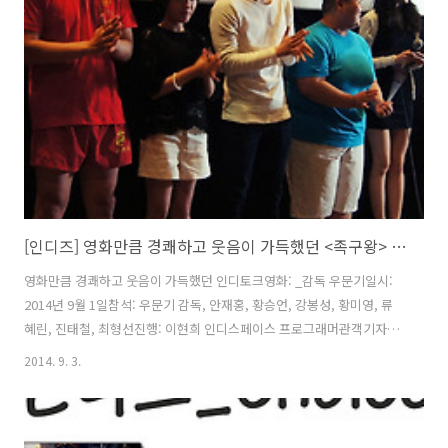
[인디즈] 영화만큼 경쾌하고 웃음이 가득했던 <족구왕> 인디토크
영화만큼 경쾌하고 웃음이 가득했던 인디토크영화: _감독 우문기일시:
2014년 9월 1일참석: 우문기 감독, 안재홍, 황승언, 강봉성, 황미영, 류
혜린, 진태철, 최형선진행: 이현희 인디스페이스 프로그래머관객기자단
[인디즈] 김은혜 님이 작성한 글입니다 :D 은 영화포스터 만큼이나 밝고
2014. 9. 3.
경쾌하고 풋풋한 영화였다. 개봉 1주일 만에 1만 관객 돌파 후 꾸준한 상
승세를 이어가며 ‘입소문의 끝판왕’으로 그 위력을 더해가는 , 지난 1일
진행된 인디토크에 많은 관객들이 애타게 기다리는 모습들이 눈에 띄었