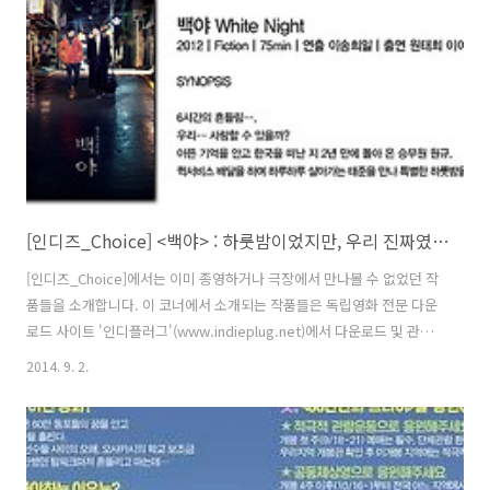
다. 배우 몇 명은 미리 관객석에서 대기해 깜짝 등장을 하는 등 영화만큼
이나 유쾌한 시간을 이어나갔다. - 왼쪽부터 배우 최형선, 진태철, 류혜
린, 강봉성, 황미영, 황승언, 안재홍, 우문기 감독 관객 : 배우들..
[인디즈_Choice] <백야> : 하룻밤이었지만, 우리 진짜였지?
[인디즈_Choice]에서는 이미 종영하거나 극장에서 만나볼 수 없었던 작
품들을 소개합니다. 이 코너에서 소개되는 작품들은 독립영화 전문 다운
로드 사이트 '인디플러그'(www.indieplug.net)에서 다운로드 및 관람
이 가능합니다 :D [인디즈_Choice] : 하룻밤이었지만, 우리 진짜였지?
2014. 9. 2.
이송희일 감독의 신작 이 세간의 이목을 받으며 개봉했다. 게이, 왕따, 학
교폭력 등을 통해 청소년들의 외로움을 표현한 작품으로, 이번 신작은 ,
이후 ‘베를린국제영화제’에 또 한 번 정식 초청을 받았다. ‘베를린이 사랑
하는’ 이송희일 감독은 퀴어영화를 꾸준히 만들어 온 감독으로 유명한데,
그의 전작으로 먹먹한 사랑을 다룬 작품 (2012)가 떠올랐다. 는 2009년