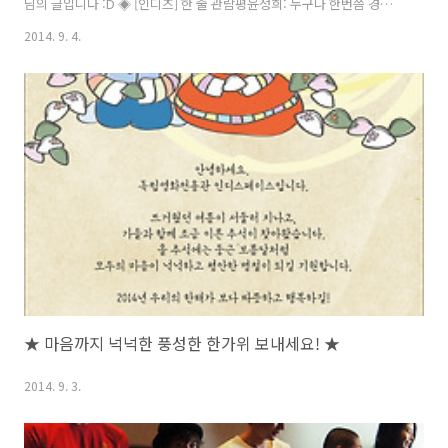
님의 글입니다 :D ◈ [인디즈] 한 줄 관람평윤정희: 누구나 한번쯤 경험해
봤을 법 한 외로움에 대한 영화. 이송희일 감독의 연출력과 두 배우의 조
2014. 9. 4.
합이 가을과 잘 어울린다.김은혜: 긴 러닝타임 속에서 탄탄히 쌓은 위태
로운 10대의 이야기들. 그들의 외로움을 어떻게 위로할 수 있을까.이윤
상: 오늘도 어김없이 노을은 지고 끝으로 내몰린 아이들은 외로운 비행을
시작한다. 신효진: 이 사회엔 외로운 이들이 너무 많다. 그들을 모두 끌어
안아주는 영화. 윤진영: 다름을 인정하지 않는 다수의 폭력. 누가 소년들
을 그토록 외롭게 했는가 지난 28일 개봉한 포스터만 보았을 때에는 단
순..
★ 마음까지 넉넉한 풍성한 한가위 보내세요! ★
2014. 9. 3.