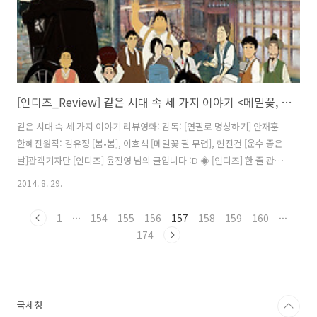
[인디즈_Review] 같은 시대 속 세 가지 이야기 <메밀꽃, 운수 좋은 날, 그리고 봄봄> 리뷰
같은 시대 속 세 가지 이야기 리뷰영화: 감독: [연필로 명상하기] 안재훈
한혜진원작: 김유정 [봄•봄], 이효석 [메밀꽃 필 무렵], 현진건 [운수 좋은
날]관객기자단 [인디즈] 윤진영 님의 글입니다 :D ◈ [인디즈] 한 줄 관람
평윤정희: 현대 문학 작품과의 특별한 조우. 진작에 만들어졌어야 했다.
2014. 8. 29.
김은혜: 한국문학이 수채화풍 애니메이션과 만나 또 다른 문학을 만들었
다. 앞으로도 이런 작품이 많이 나왔으면 하는 바람.이윤상: 아름다운 문
1
···
154
155
156
157
158
159
160
···
장이 살아 움직이는 기적같은 영화, 보고나면 마음이 착해진다.신효진:
174
더 이상 암기를 위해 별표치지 않아도 된다. 그래도 작화와 연기에는 나
도 모르게 밑줄치고 싶은 마음이 든다. 윤진영: 서정적인 장면의 아름다
움, 판소리의 재치, 애잔한 음악의 3박자. 세 편의 소설이 ..
국세청