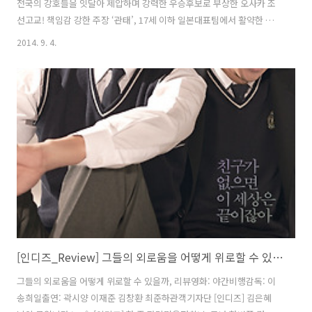
전국의 강호들을 잇달아 제압하며 강력한 우승후보로 부상한 오사카 조
선고교! 책임감 강한 주장 ‘관태’, 17세 이하 일본대표팀에서 활약한 에
이스 ‘유인’, 럭비부 브레인 부주장 ‘용휘’, 개그 담당 후보 ‘상현’ 그리고
2014. 9. 4.
무용과 출신 매니저 ‘옥희’까지 개성만점 럭비부 3학년 아이들은 졸업을
앞둔 마지막 전국대회인 ‘하나조노’ 우승을 목표로 구슬땀을 흘린다. 하
지만 뜻하지 않게 찾아 온 부상과 선수들 사이의 오해와 분열, 갑작스러
운 오사카 시의 보조금 동결이라는 최악의 소식까지 전해지는데…‘하나,
믿음, 승리’라는 구호 아래, 과연 그들은 전국제패의 꿈을 이룰 수 있을
까? INFORMATION제목 : 60만번의 트라이 (60万..
[인디즈_Review] 그들의 외로움을 어떻게 위로할 수 있을까, <야간비행> 리뷰
그들의 외로움을 어떻게 위로할 수 있을까, 리뷰영화: 야간비행감독: 이
송희일출연: 곽시양 이재준 김창환 최준하관객기자단 [인디즈] 김은혜