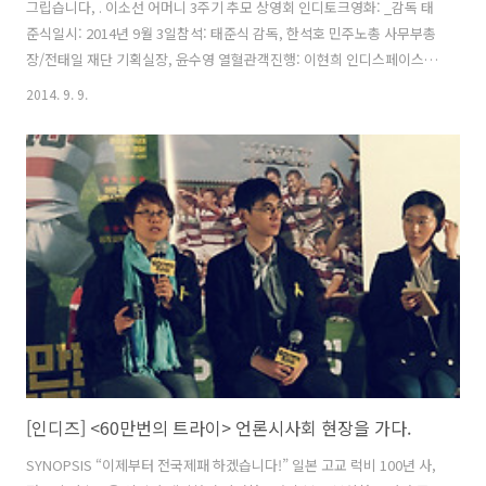
그립습니다, . 이소선 어머니 3주기 추모 상영회 인디토크영화: _감독 태
준식일시: 2014년 9월 3일참석: 태준식 감독, 한석호 민주노총 사무부총
장/전태일 재단 기획실장, 윤수영 열혈관객진행: 이현희 인디스페이스
프로그래머관객기자단 [인디즈] 신효진 님의 글입니다 :D “우리는 모두
2014. 9. 9.
한 어머니의 자식들입니다. 이 세상 모든 노동자들이 형제에요.” - 막심
고리끼 이소선 어머니는 옛날에 읽었던 막심 고리끼의 ‘어머니’를 생각나
게 하는 분이었다. “내가 정말 노동자의 어머니인데 뭐..” 라며 ‘노동자의
어머니’라는 그 무거워 보이는 수식어에 대해서 아무렇지 않은 듯 웃으시
며 이야기하시던 어머니. 여름이 다 지나가도록 여전히 광화문 광장이 북
적이는 가운데 이소선 어머님이 더욱더 그립다. 그리운 어머니를 영..
[인디즈] <60만번의 트라이> 언론시사회 현장을 가다.
SYNOPSIS “이제부터 전국제패 하겠습니다!” 일본 고교 럭비 100년 사,