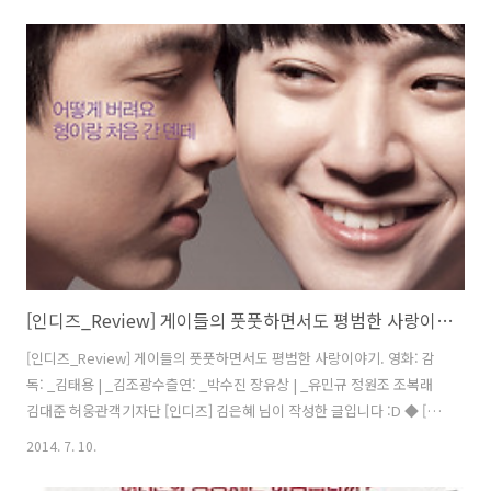
활동을 이어 더욱 새롭고 톡톡 튀는 아이디어로 [인디즈]를 만들어 나갈
당신을 기다립니다 :D 독립영화전용관 ‘인디스페이스’와 ‘인디플러스’의
얼굴, 관객기자단 [인디즈] 2기가 되어 독립영화를 사랑하는 사람들과 교
감을 나누어 보아요! 활동기간 2014년 8월 ~ 3개월 활동 (합격발표 후 활
동 시작 일 공지) 모집기간 -1차 서류전형 : 7월 14일(월)~27일(일)-1차
서류발표 : 7월 29일(화) 개별연락-2차 면접 : ..
[인디즈_Review] 게이들의 풋풋하면서도 평범한 사랑이야기. <원나잇 온리>
[인디즈_Review] 게이들의 풋풋하면서도 평범한 사랑이야기. 영화: 감
독: _김태용 | _김조광수츨연: _박수진 장유상 | _유민규 정원조 조복래
김대준 허웅관객기자단 [인디즈] 김은혜 님이 작성한 글입니다 :D ◆ [인
디즈] 한 줄 관람평 윤정희: 다른 듯 같은 두 편의 이야기. 풋풋하고 설레
2014. 7. 10.
이면서도 때론 씁쓸한 사랑의 감정을 잘 표현했다.김은혜: 누구와 다를
것 없이 평범하거나 또는 풋풋한 사랑을 꿈꾸는 게이들의 하룻밤을 담은