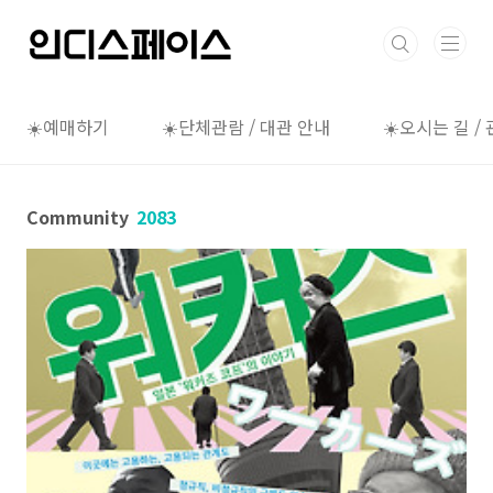
본문 바로가기
☀️예매하기
☀️단체관람 / 대관 안내
☀️오시는 길 /
Community
2083