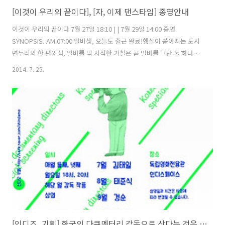
[이것이 우리의 끝이다], [자, 이제 댄스타임] 종영안내
이것이 우리의 끝이다 7월 27일 18:10 | | 7월 29일 14:00 종영
SYNOPSIS. AM 07:00 알바생, 오늘도 출근 완료!햇살이 쏟아지는 도시
변두리의 한 편의점, 알바를 막 시작한 기철은 곧 알바를 그만 둘 하나에
게 일을 배우고 있다. 새로 온 알바 기철은 시작되려는 연애 앞에서 머뭇
2014. 7. 25.
거리는 중이고, 그만둘 알바 하나는 유효기간이 지나버린 사랑으로 가슴
이 아프다. 정반대인 이들의 연애지만 편의점에서 사랑이 시작되었다는
공통점이 있다. 설레는 하루를 기대하며 편의점 오픈!PM 1:00 우리 모두
는 어딘가의 알바생이었다.똑딱똑딱 시계의 초침이 돌아가고, 작은 편의
점에는 대학생, 자퇴생, 인디 뮤지션, 배우 지망생, 동성애자, 탈북자, 중
년 실직자 등 다양한 사람들이 ‘알바생’이라는 이름으..
[인디즈_기획] 한국의 다큐멘터리 감독으로 산다는 것은 [한국의 다큐멘터리 감독들 기획전] 그 첫 번째. 김태일 감독