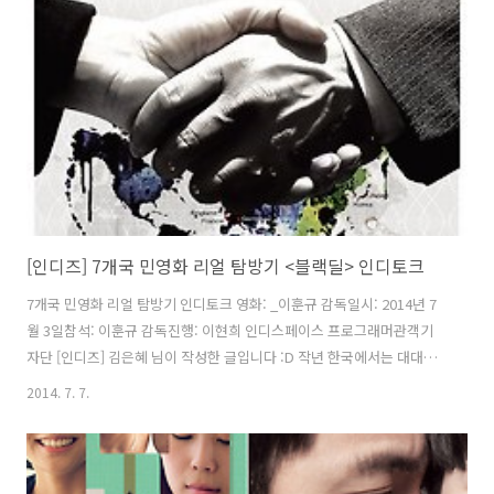
진실, 무섭고도 성실한 다큐멘터리 공공재의 민영화 어디까지 알고 있는
가? 우리나라뿐만 아니라 세계 이곳저곳은 민영화로 인해 골머리를 앓고
있다. 1980년대 국가재정적자를 이유로 시작된 영국의 대대적 민영화
정..
[인디즈] 7개국 민영화 리얼 탐방기 <블랙딜> 인디토크
7개국 민영화 리얼 탐방기 인디토크 영화: _이훈규 감독일시: 2014년 7
월 3일참석: 이훈규 감독진행: 이현희 인디스페이스 프로그래머관객기
자단 [인디즈] 김은혜 님이 작성한 글입니다 :D 작년 한국에서는 대대적
인 철도파업으로 민영화에 대한 국민들의 관심이 한층 커졌다. 1980년대
2014. 7. 7.
영국의 민영화 정책 이후 전 세계에 펼쳐진 각종 공공재의 민영화 바람이
최근 한국으로 넘어왔다. 이 민영화 바람의 실체를 보기 위해 앞서 민영
화를 겪은 영국, 프랑스, 독일, 아르헨티나, 칠레, 일본을 탐방한 다큐멘
터리 이 지난 7월 3일 개봉했다. 해외로케를 진행한 국내 시사 다큐멘터