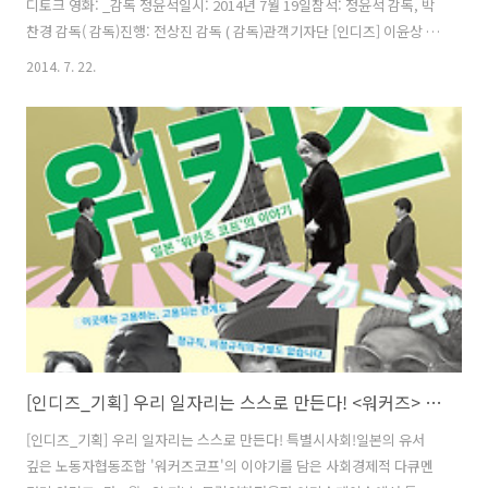
디토크 영화: _감독 정윤석일시: 2014년 7월 19일참석: 정윤석 감독, 박
찬경 감독( 감독)진행: 전상진 감독 ( 감독)관객기자단 [인디즈] 이윤상 님
이 작성한 글입니다 :D 7월 19일 토요일 오후 인디스페이스에선 의 전상
2014. 7. 22.
진 감독이 진행하고 의 박찬경 감독이 함께하는 의 ‘사제썰전 상영회’가
있었다. 박찬경 감독은 정윤석 감독과 사제지간으로 의 시작단계부터 관
심을 가지고 도움을 주었으며, 전상진 감독 또한 정감독과 의 편집과정을
함께했다고 한다. 감독과 친분이 두텁고 이 영화에 대해 누구보다 애정을
가진 두 감독이 함께하는 자리라 훨씬 더 편안하고 여유로운 분위기로 상
영회가 진행되었다. 진행: 정윤석 감독님 지금 개봉 3일차 ..
[인디즈_기획] 우리 일자리는 스스로 만든다! <워커즈> 특별시사회!
[인디즈_기획] 우리 일자리는 스스로 만든다! 특별시사회!일본의 유서
깊은 노동자협동조합 '워커즈코프'의 이야기를 담은 사회경제적 다큐멘