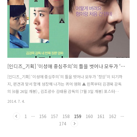
리 영화로 이날 인디토크에서는 의 이훈규 감독에게 다양한 질문이 쏟아
져 나왔다. 진행 : 영화를 기획하게 된 의도가 궁금하다. 감독 : 작년..
[인디즈_기획] ‘이성애 중심주의’의 틀을 벗어나 모두가 ‘정상’이 되기까지, 편견과 맞서 함께 성장해 나가는 퀴어 영화
[인디즈_기획] ‘이성애 중심주의’의 틀을 벗어나 모두가 ‘정상’이 되기까
지, 편견과 맞서 함께 성장해 나가는 퀴어 영화 ▲ 왼쪽부터 김경묵 감독
의 (6월 26일 개봉) , 김조광수 김태용 감독의 (7월 3일 개봉) 포스터
2013년은 성적지향, 성별정체성에 관련한 수많은 제도적 이슈들로 뜨거
2014. 7. 4.
웠던 해이다. 그리고 성별 정체성과 섹슈얼리티에 대한 논란은 2014년
현재도 계속 이어지고 있다. 대표적으로 올해 6월엔 제 15회 퀴어 문화축
1
···
156
157
158
159
160
161
162
···
제가 ‘Love conquers hate’ 즉, ‘사랑은 혐오보다 강하다.’ 라는 슬로
174
건을 내걸고 신촌에서 열렸다. 이에 반동성애 단체와 보수 개신교계는 퍼
레이드를 저지하며 성소수자에 대한 편견을 확대하였고 동성애혐오성