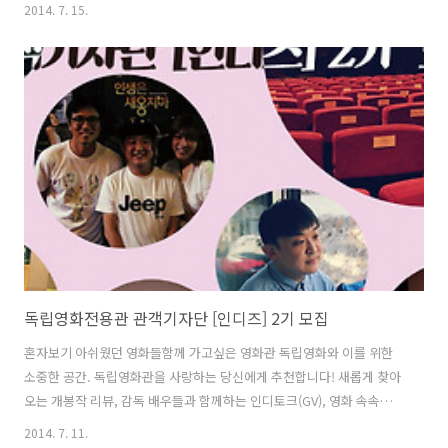
복래(용우)진행: 이현희 인디스페이스 프로그래머관객기자단 [인디즈]
2014. 7. 15.
윤정희 님이 작성한 글입니다 :D 지난 토요일 20살 게이 청춘들의 뜨거
운 하룻밤을 담은 영화 의 인디토크가 있었다. 영화는 두 개의 에피소드
로 나뉘어 있는데 첫 번째 에피소드는 종로에서 일어난 하룻밤의 이야기
를 담은 김태용 감독의 . 두 번째 에피소드는 이태원에서 벌어지는 하룻
밤의 이야기를 담은 김조광수 감독의 이다. 이날은 배우 DAY로 의 배우
장유상(훈), 의 배우 유민규(근호), 정원조(준), 김대..
독립영화전용관 관객기자단 [인디즈] 2기 모집
혼자보기 아쉬웠던 영화들함께 가고싶은 영화관 독립영화와 이를 위한
소중한 공간. 독립영화관을 사랑하는 당신에게 추천합니다! 새롭게 찾아
오는 개봉작 리뷰, 감독 배우들과 함께하는 인디토크(GV), 영화 속속들이
감독님과 이야기 나눠보는 인터뷰 시간까지! 관객기자단 [인디즈] 1기의
2014. 7. 11.