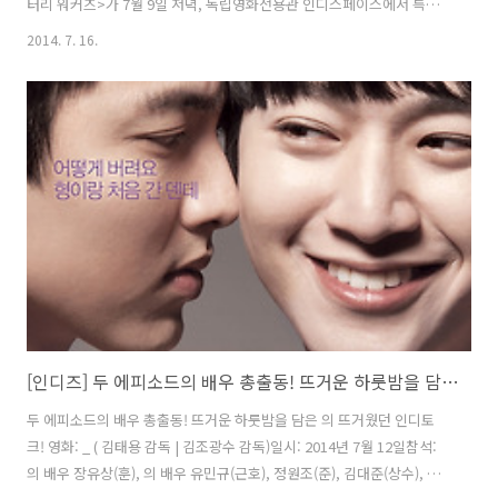
터리 워커즈>가 7월 9일 저녁, 독립영화전용관 인디스페이스에서 특별
시사회를 개최했다.다큐멘터리워커즈>는 '2012년 국제협동조합의
2014. 7. 16.
해'를 기념해, 일본 노동자협동조합 '워커즈 코프' 연합회의 나가토 유조
이사장이 기획하고, 모리 야스유키 감독이 연출한 작품으로, 노동자 협동
조합 ‘워커즈 코프’의 활동과 그 안에서 협동하며 살아가는 사람들의 모
습을 담아낸 다큐멘터리이다. 노동자협동조합은 노동자이자 경영자인
조합원들이 유아, 보육, 교육, 노인 복지 등의 사업으로 지역 공동체에 서
비스를 제공하고 노동자가 스스로 일자리를 만드는 것이 목표인 회사이
다.더 나아가 조합원들, ..
[인디즈] 두 에피소드의 배우 총출동! 뜨거운 하룻밤을 담은 <원나잇 온리>의 뜨거웠던 인디토크!
두 에피소드의 배우 총출동! 뜨거운 하룻밤을 담은 의 뜨거웠던 인디토
크! 영화: _ ( 김태용 감독 | 김조광수 감독)일시: 2014년 7월 12일참석:
의 배우 장유상(훈), 의 배우 유민규(근호), 정원조(준), 김대준(상수), 조