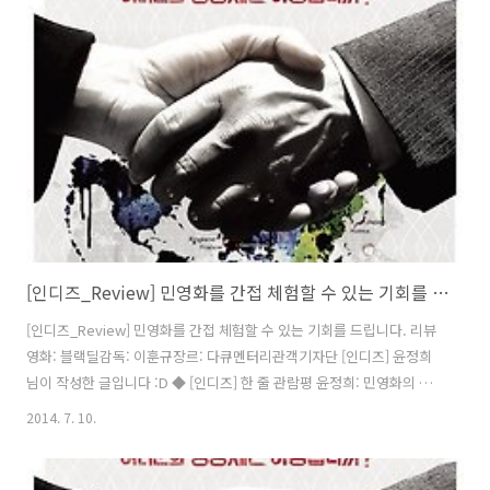
영화 이윤상: 잠들지 않는 도시를 배회하는 젊은 그들의 이야기. 얼굴을
찌푸리고 힘껏 울어버리는 순수가 어찌나 온전하던지!전유진: 울렁거리
고,서툴고,풋풋한, 사랑은 누구에게나 똑같다 영화에서는 단 ‘하룻밤’을
소재로 다양하면서도 매력적인 이야기들을 만들어내고 있다. 지난 7..
[인디즈_Review] 민영화를 간접 체험할 수 있는 기회를 드립니다. <블랙딜> 리뷰
[인디즈_Review] 민영화를 간접 체험할 수 있는 기회를 드립니다. 리뷰
영화: 블랙딜감독: 이훈규장르: 다큐멘터리관객기자단 [인디즈] 윤정희
님이 작성한 글입니다 :D ◆ [인디즈] 한 줄 관람평 윤정희: 민영화의 공
포를 미리 경험할 수 있는 영화. 깨어있는 국민이 되자. 김은혜: '민영
2014. 7. 10.
화'는 물론이고 시민들이 적극적으로 사회현상에 관심을 가지라고 조언
해주는 영화이윤상: '효율'과 '경쟁논리'뒤에 숨어있는 실체를 파헤친다.
우리는 어디까지 처참해질 수 있는가.전유진: 모두가 알아야 할 민영화의