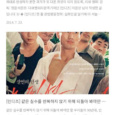
제대로 반성하지 못한 과거가 또 다른 희생이 되지 않도록, 리뷰 영화: 감
독: 정윤석장르: 다큐멘터리관객기자단 [인디즈] 이윤상 님이 작성한 글
입니다 :D ◈ [인디즈] 한 줄 관람평윤정희: 실화인걸 알기에 더 서늘한
다큐멘터리. 현재 우리 사회의 모습을 사실적으로 관통한다는 점에서 많
2014. 7. 23.
은 것을 느끼게 한다.김은혜: 거친 편집 사이에 보여지는 사회모순의 밀
도있는 비판.이윤상: 더 이상 같은 실수를 반복하지 않기 위해선 제대로
반성해야한다. 반성하기 위해선 제대로 알아야 한다.전유진: 90년대에서
날아온 질문, 현재 대한민국은 어떻습니까? 2014년 4월 16일, 대한민국
에 믿기 힘든 사고가 일어났다. 500명에 달하는 사람들을 태운 여객선이
진도에서 침몰했다. 우리는 그 사고로 294명을 잃었다. 한명이라..
[인디즈] 같은 실수를 반복하지 않기 위해 되돌아 봐야만 할 우리들의 90년대, <논픽션 다이어리> 인디토크
같은 실수를 반복하지 않기 위해 되돌아 봐야만 할 우리들의 90년대, 인