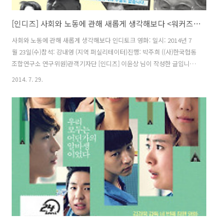
[인디즈] 사회와 노동에 관해 새롭게 생각해보다 <워커즈> 인디토크
사회와 노동에 관해 새롭게 생각해보다 인디토크 영화: 일시: 2014년 7
월 23일(수)참석: 강내영 (지역 퍼실리테이터)진행: 박주희 ((사)한국협동
조합연구소 연구위원)관객기자단 [인디즈] 이윤상 님이 작성한 글입니다
:D 7월 23일, 인디스페이스에서는 상영 후 첫 번째 강연이 있었다. 일본
2014. 7. 29.
의 노동자 협동조합에 관한 영화이다. 영화는 지역 사회 안에서 새로운
노동과 고용방식을 실행하고 있는 노동 협동조합의 여러 사업들을 보여
준다. 시장주의와 고용인-피고용인의 패러다임에 익숙해진 우리들에게
는 새로우며, 동시에 많은 질문을 던지는 영화이기도 하다. 한국 협동조
합 연구소의 박주희 연구위원이 진행을 맡았고, 일본 노동자협동조합과
한국의 대한 노동자 협동조합의 교류에도 도움을 준 강대형 연구자가 강
연을 맡았다..