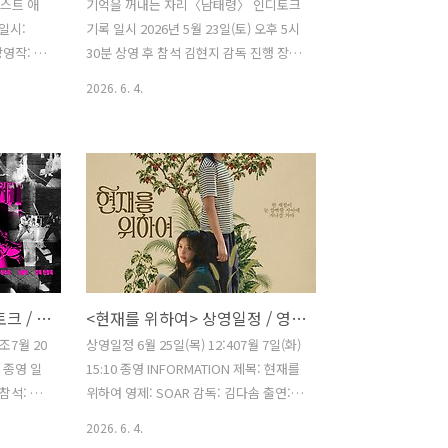
스트 애
기억을 꺼내는 자리〈남태령〉 인디토크
일시:
기록 일시 2026년 5월 23일(토) 오후 5시
상영작: 참
30분 상영 후 참석 김현지 감독 진행 장혜
최지희 감
영 감독 * 관객기자단 [인디즈] 박주연 님
2026. 6. 4.
될 수 있
의 기록입니다. 양봉집에 말벌이 날아들
 환불이
면 누구보다 먼저 달려가는 사람이 있다.
애니메이션
한 TV 프로그램을 통해 널리 알려진 ‘말벌
나타나서 생
아저씨’는 이제 하나의 밈을 넘어 고유명
다. 어떨
사처럼 쓰인다. 무언가에 꽂히면 앞뒤 재
고 또 어
지 않고 달려가는 사람을 뜻하는 말이다.
지구에 민
실제 말벌은 위험 앞에서 머뭇거리지 않
살아간다.
는다. 벌집이 위협받는다고 느끼면 곧바
게임은 막
로 반응하고, 때로는 다른 말벌들까지 불
<충충충> 상영일정·인디토크 / 영화예매 _7월 24일 종영
<현재를 위하여> 상영일정 / 영화예매 _7월 7일 종영
 | 애니메
러 함께 방어에 나선다. 남태령의 동지들
거노인의 집
도 그랬다. 현장에 사람이 필요하다는 소
조조7월 20
상영일정 6월 25일(목) 12:407월 7일(화)
 고군분투
식이 들리자, 누군가의 권리가 위협받고
0 종영 일
15:10 종영 INFORMATION 제목: 현재를
있다는 이야기가 들리자 망설임 없이 달
 참석: 한
위하여 영제: SOAR 감독: 김다솜 출연:
려갔다. 시간이 흘렀지만..
 진행: 박
황보운, 채정안, 배민수 외 장르: 드라마
2026. 6. 4.
(토) 오후
러닝타임: 90분 제작: 바로엔터테인먼트,