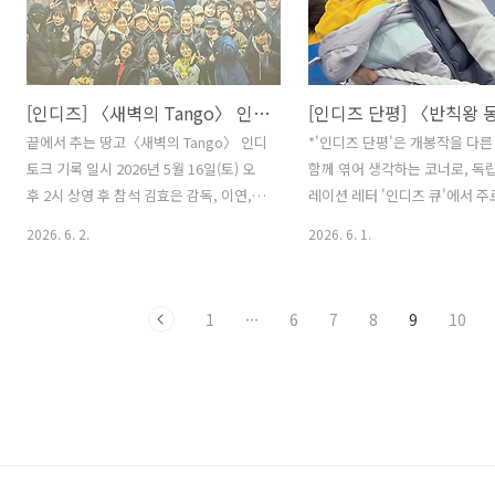
나도 어떤 투쟁들은 희미해지기
다. 그러나 결코 잊지 말아야 하
한 투쟁의 기록은 계속해서 세상
다. 영화 〈남태령〉 또한 마찬
[인디즈] 〈새벽의 Tango〉 인디토크 기록: 끝에서 추는 땅고
란 이후 쏟아졌던 많은 다큐멘
궤를 함께하는 〈남태령〉은 
끝에서 추는 땅고〈새벽의 Tango〉 인디
*'인디즈 단평'은 개봉작을 다른
단의 상경 투쟁 당시 남태령을 
토크 기록 일시 2026년 5월 16일(토) 오
함께 엮어 생각하는 코너로, 독
들의 기록을 담아낸다. 하지만 
후 2시 상영 후 참석 김효은 감독, 이연,
레이션 레터 '인디즈 큐'에서 주
의 기록물들과는 분명히 차별되는
권소현, 오경주 배우 진행 씨네21 조현나
있습니다. 당연한 규칙에 던지는
2026. 6. 2.
2026. 6. 1.
기자 * 관객기자단 [인디즈] 이수미 님의
〈반칙왕 몽키〉 그리고 〈양양
기록입니다. * 영화의 스포일러가 포함되
기자단 [인디즈] 유송이 님의 글
어 있습니다. 마음이 가는 대로 조심스레
성공의 척도가 정상성의 궤도로
1
···
6
7
8
9
10
발걸음을 내디딘다. 타인과의 순간을 가
사회에서, 황다은·박홍열 감독
능한 한 빨리 넘겨버리고 싶고, 그저 하루
왕 몽키〉는 반칙으로 이탈한다
를 버텨내듯 살아가던 이에게 땅고는 낯
크게 두 가지다. 저출산 시대에 
설지만 뜨거운 감각을 남긴다. 깨달음은
키우는 일과 가부장제를 깨고 남
왜 항상 상처를 남기는지. 어제도, 오늘도
업주부가 되어 돌봄의 주체가 되는
소중한 사람들의 곁을 떠나는 이들이 있
화는 대안적 삶을 이상화하지 않
다. 슬프지만 평생 같은 춤을 출 수는 없다
기를 매단 채 장을 보는 몽키의