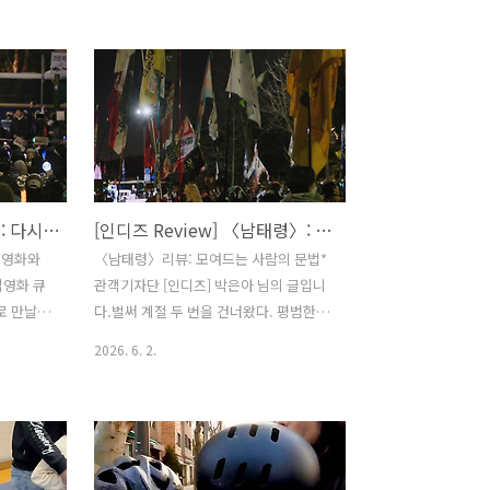
주민형 배우
21스튜디오, 산산 배급: 라이카시네마,
석자는 변
21스튜디오 개봉: 2026년 6월 17일
온라인 예
SYNOPSIS 아름다운 목소리를 가진 현재
ATION
는 아버지 일순의 가정 폭력에서 벗어나
 | 주민
기 위해 10년 전 실종된 딸을 찾고 있는 해
| 2026년
인을 자신의 계획 속에 끌어들인다. 자신
관람등급 |
을 아버지의 폭력으로부터 구해준 해인을
제영화제
보며 해인이 자신의 엄마이길 바라는 현
[인디즈 단평] 〈남태령〉: 다시 만난 세계
[인디즈 Review] 〈남태령〉: 모여드는 사람의 문법
 제51회
재. 결국 현재는 자신의 가족을 버리기로
상 제14
결심한다.
 영화와
〈남태령〉리뷰: 모여드는 사람의 문법*
립영화 큐
관객기자단 [인디즈] 박은아 님의 글입니
로 만날 수
다.벌써 계절 두 번을 건너왔다. 평범한 겨
태령〉 그
울날 뜬금없는 비상계엄으로 모두를 혼란
2026. 6. 2.
디즈] 정
에 빠트린 2024년 12월. 그중 가장 길었
이지 않는
던 밤을 기록한 다큐멘터리 〈남태령〉은
은, 하지
‘남태령 대첩’을 시작으로 끈끈히 이어진
우리는 분
연대의 순간을 비춘다. 관람하는 순간에
시간이 지
도 여전히 진행 중인 일들이 있음에, 그날