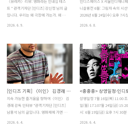
〈유레카〉리뷰: 영화라는 인내심 테스
인디스페이스 X 서울인디애니페
트 * 관객기자단 [인디즈] 강신정 님의 글
니살롱전 6월: 그림자 속의 시선
입니다. 우리는 왜 극장에 가는가. 왜 멈춤
2026년 6월 24일(수) 오후 7시
버튼도 빨리 감기도 없는 좁은 좌석에 앉
석: 박선영 감독, 박세홍 감독, 
2026. 6. 9.
2026. 6. 8.
아 스크린의 모든 시간을 견디기로 선택
독, 최하영 감독 * 참석자는 변경
하는가. 이 물음에 아주 긴 시간에 걸쳐 대
습니다.* 행사 당일 온라인 예매
답하는 영화가 있다. 느린 만큼 지루해 보
불가합니다. 2025 | 전영찬 | 
이겠지만, 그 어디에도 없는 끈질긴 용기
(2D) | 10분 인간은 지구상에 
가 이 영화에 있다. 218분의 러닝타임을
존을 위해 무궁무진한 노력을 한
기다리고 나서 당신이 외치게 될 것은 영
때는 같은 인간들을 밟고 일어서
화의 이름답게 〈유레카〉다. 엔딩을 제
떨 때는 오늘만 사는 사람처럼 
외한 모든 장면은 흑백에 가까운 세피아
폐를 끼치면서 너무 잘 먹고 잘 
톤으로 그려진다. 버스 납치 사건에서 극
하지만 이제 점점 끝이 보이는 
[인디즈 기획] 〈이인〉 김경래 감독 인터뷰: 지속 가능한 즐거움을 향하여
적으로 살아남은 운전사 ‘사와이’와 그 버
바지로 다다른다. 2024 | 박선영
스에 타고 있던 남매 ‘나오키’와 ‘코즈
이션(Drawing, 2D) | 11분독
지속 가능한 즐거움을 향하여〈이인〉 김
상영일정 7월 16일(목) 11:00 
에’는, 그만큼 트라우마로 어둡고 칙칙한
에 홀로 낙오된 어린 바퀴벌레.
경래 감독 인터뷰 *관객기자단 [인디즈]
일(월) 17:107월 24일(금) 15:2
시간을 통과하고 있다. 모든 길이 막혀버
하며 살아가지..
남홍석 님의 글입니다. 영화제에 가면 매
시: 6월 19일(금) 오후 7시 30분
린 것 같을 때, 우리가 ..
년 보이는 이름이 있다. 변화와 꾸준함을
창록 감독 | 주민형, 백지혜 배우
2026. 6. 4.
2026. 6. 4.
동시에 지닌 창작자는 늘 반갑다. 지난 몇
준호 감독 ( 연출) 일시: 7월 4일