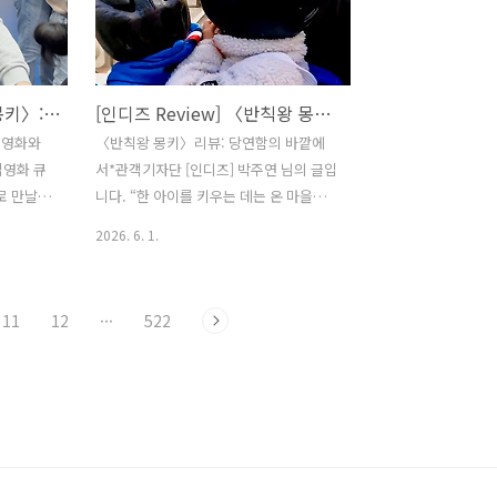
 마련이
의 사람들과 쉽게 공명할 수 있었다. 영화
기에, 다양
는 텍스트와 구술 위주로 진행된다. 프레
에 나온
임의 변화를 두려워하지 않고, 특히 트위
가지다. 내
터를 스크린에 그대로 RT (리트윗)하며 특
[인디즈 단평] 〈반칙왕 몽키〉: 당연한 규칙에 던지는 의문
[인디즈 Review] 〈반칙왕 몽키〉: 당연함의 바깥에서
터리들과
유의 생동감을 유지한다. 유난히 어두웠
전봉준투쟁
던 겨울날을 명랑하게 풀어내는 재치가
 영화와
〈반칙왕 몽키〉리뷰: 당연함의 바깥에
지켰던 이
영화 곳곳에 스며 있고, 절박함과 유쾌함
립영화 큐
서*관객기자단 [인디즈] 박주연 님의 글입
다른 사회
이 동시에 뒤엉키는 현장의 감각을 날것
로 만날 수
니다. “한 아이를 키우는 데는 온 마을이
 지점..
그대로 끌어올린다. 트랙터를..
 의문
필요하다”는 아프리카의 속담이 있다. 그
2026. 6. 1.
〉 *관객
렇다면 네 아이를 키우는 데는 얼마나 많
입니다.
은 도움이 필요할까. 〈반칙왕 몽키〉는
 수렴되는
사남매를 키우는 한 가족의 일상을 따라
11
12
···
522
의 〈반칙
간다. 전업주부 아빠 ‘몽키’와 외벌이 엄
. 반칙은
마 ‘안나’, 그리고 네 명의 아이들. 흔히 떠
네 남매를
올리는 가족의 모습과는 다른 이들의 평
성이 전
범한 하루가 차곡차곡 쌓여간다. 영화의
 일. 영
중심에는 몽키가 있다. 저출산 시대에 사
는다. 아
남매를 키우며 집안일과 육아를 전담하는
 에너지는
그는, 익숙한 가족의 모습에서 벗어나 있