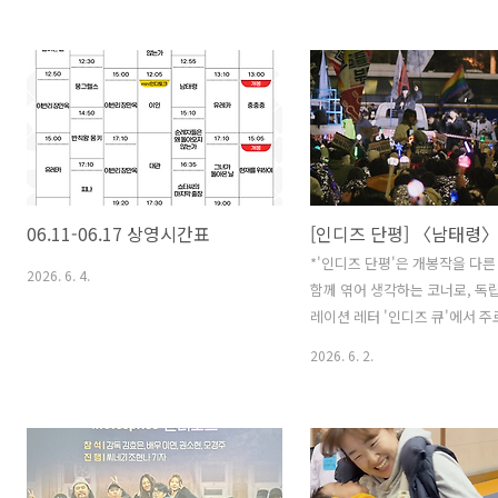
년간 왕성하게 새로운 시도를 이어온 김
5시 30분 참석: 한창록 감독, 
경래 감독의 신작 〈이인〉이 인디스페이
진행: 김소미 씨네21 기자 * 참
스에서 관객을 찾는다. 극장 뒤편의 사무
경될 수 있습니다. * 행사 당일 
실에서 만난 그에게 작품의 방법론과 창
매 환불이 불가합니다. INFORM
작 과정에 관한 이야기를 들었다. 찰나의
제목 | 충충충 감독 | 한창록 출연
생각과 느낌을 적확하게 표현하기까지 얼
형, 백지혜, 정수현, 신준항 개봉 
마나 오랜 시간이 걸렸을까. 언어의 솔직
6월 17일 배급 | ㈜엣나인필름 
함 사이로 고민의 깊이가 엿보였다. 전작
15세이상관람가제30회 부산국
06.11-06.17 상영시간표
〈레슨〉(2023)에 이어 감독님의 작품 중
부산어워드 심사위원 특별상 수상
에서는 두 번째로 극장 개봉을 하게 되었
서울독립영화제 새로운선택상 수
*'인디즈 단평'은 개봉작을 다른
2026. 6. 4.
습니다. 이번에는 자체 개봉을 통해 관객
회 무주산골영화제 한국장편..
함께 엮어 생각하는 코너로, 독
을 찾게 되었는데, 〈이인〉의 인디스페
레이션 레터 '인디즈 큐'에서 주
이스 개봉에 대한 소회를 여쭙고 ..
있습니다. 다시 만난 세계〈남
2026. 6. 2.
리고 〈모어〉 *관객기자단 [인
다원 님의 글입니다. 투쟁은 끊
다. 각자의 자리에서 당연하지 않
만 당연해야 할 권리를 바라며 
투하고 있다. 그렇기에 조금만 