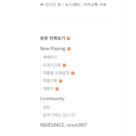
📢 인디즈 큐 / 뉴스레터 / 카카오톡 구독
분류 전체보기
Now Playing
예매하기
상영시간표
작품별 상영일정
특별기획
개봉작
Community
알림
관객기자단 [인디즈]
INDIESPACE, since2007