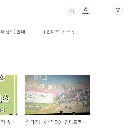
프레젠트) 안내
☀️인디즈 큐 구독
🌈상영시간표
[06.24] 애니살롱전 | 그림자 속의 시선
[인디즈] 〈남태령〉 인디토크 기록: 기억을 꺼내는 자리