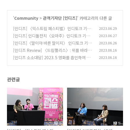
'
Community
>
관객기자단 [인디즈]
' 카테고리의 다른 글
[인디즈] 〈익스트림 페스티벌〉인디토크 기록:
2023.06.29
만드는 사람들의 웃픈 마음.
[인디즈] 인디돌잔치〈오마주〉인디토크 기록:
2023.06.27
(0)
연기로 흩어져야 했던 그림자를 찾아 나서며
[인디즈]〈말이야 바른 말이지〉 인디토크 기록:
2023.06.26
(0)
바른 말이 바른 행동이 될 수 없다면
[인디즈 Review] 〈드림팰리스〉: 위를 바라볼
2023.06.16
(0)
수 없음, 이웃이 될 수 없음.
[인디즈 소소대담] 2023. 5 영화를 흡인하여 이
2023.06.16
(0)
는 작동들
(0)
관련글