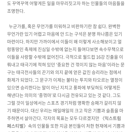
도 꾸역꾸역 어떻게든 일을 마무리짓고자 하는 인물들의 마음들을
조명한다.
누군가를, 혹은 무언가를 미워하고 비판하기란 참 쉽다. 완벽한
무언가란 있기 어렵고 마음에 안 드는 구석은 분명 하나쯤은 있기
마련이다. 하지만 가까이에서 이들이 왜 이렇게 사소해보이고 얼
렁뚱땅인 축제에 진심일 수밖에 없는지 들여다보면 속수무책으로
이들을 사랑할 수밖에 없어진다. 극적으로 월드컵 16강 진출을 이
뤄내고 태극기에 적혀 있던 ‘중요한 건 꺾이지 않는 마음’이라는 문
구는 태극전사들의 끈기와 의지 끝에 얻은 값진 승리라는 점에서
화제가 되었다. 그 문구가 이제는 불타는 투지와 타오르는 열정이
있으면 승리한다는 말이 아닌 지치고 풍파에 부딪혀도 어떻게든
해낸다는 의미의 ‘중꺾마’로 다시금 전유되고 있는 것 같다. 그도
그럴 것이 일상에서는 스포츠 경기처럼 명확한 승패가 갈리지 않
기 때문이다. 대신 우리는 매일매일의 크고 작은 기쁨과 슬픔을 마
주하면서 살아간다. 각자의 목표는 모두 다르겠지만
〈익스트림
페스티벌〉
속의 인물들 또한 지금 본인들이 처한 현재에서 기쁨과