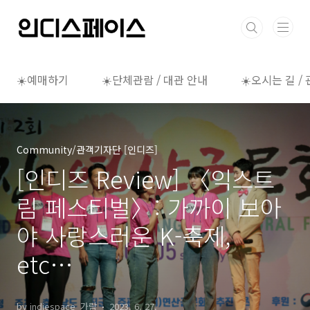
본문 바로가기
☀️예매하기
☀️단체관람 / 대관 안내
☀️오시는 길 /
Community/관객기자단 [인디즈]
[인디즈 Review] 〈익스트
림 페스티벌〉: 가까이 보아
야 사랑스러운 K-축제,
etc…
by indiespace_가람
2023. 6. 27.