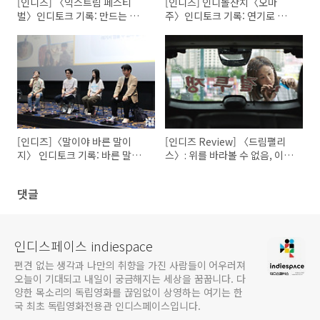
[인디즈] 〈익스트림 페스티
[인디즈] 인디돌잔치〈오마
벌〉인디토크 기록: 만드는 사람
주〉인디토크 기록: 연기로 흩어
들의 웃픈 마음.
져야 했던 그림자를 찾아 나서며
[인디즈]〈말이야 바른 말이
[인디즈 Review] 〈드림팰리
지〉 인디토크 기록: 바른 말이
스〉: 위를 바라볼 수 없음, 이웃
바른 행동이 될 수 없다면
이 될 수 없음.
댓글
인디스페이스 indiespace
편견 없는 생각과 나만의 취향을 가진 사람들이 어우러져
오늘이 기대되고 내일이 궁금해지는 세상을 꿈꿉니다. 다
양한 목소리의 독립영화를 끊임없이 상영하는 여기는 한
국 최초 독립영화전용관 인디스페이스입니다.