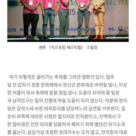
영화 〈익스트림 페스티벌〉 스틸컷
여기 어떻게든 굴러가는 축제를 그려낸 영화가 있다. 일주
일 전 갑자기 정종 문화제에서 연산군 문화제로 바뀌질 않나, 이상
한 커플이 와서 축제에 말을 얹질 않나. 도움이 되어야 할 팀장
과 남자친구는 일의 진행에 하등 도움이 되지 않는다. 덕분에 연극
팀은 갑작스레 바뀐 레퍼토리를 감당하느라 공연을 거부한다. 일
손이 부족해 데려온 사람은 껄끄러운 전직원이고, 지역에서 구
한 알바생은 인턴 자리를 당돌하게 꿰차기 위해 별안간 자기소개
를 읊는다. 설상가상 초청한 초대가수는 오지 않고, 전직원과 대표