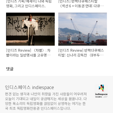
[인디즈 기획/에세이] 나와 독립
[인디즈] 반짝다큐페스티발
영화, 그리고 인디스페이스.
〈섹션 6 + 이동권 연대: 다큐인
초청전〉 GV 기록: 손가락 말고
달을 보자
[인디즈 Review] 〈차별〉: 차
[인디즈 Review] 반짝다큐페스
별이라는 일반명사를 고유명사
티발: 신나리 감독전 〈8부두〉,
로 바꾸어 읽기
〈붉은 곡〉
댓글
인디스페이스 indiespace
편견 없는 생각과 나만의 취향을 가진 사람들이 어우러져
오늘이 기대되고 내일이 궁금해지는 세상을 꿈꿉니다. 다
양한 목소리의 독립영화를 끊임없이 상영하는 여기는 한
국 최초 독립영화전용관 인디스페이스입니다.