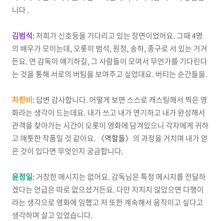
니다 .
김범석
:
저희가 신호등을 기다리고 있는 장면이었어요. 그때 4명
의 배우가 모이는데, 오롯이 범석, 원정, 송하, 종구로 서 있는 거거
든요. 연 감독이 얘기하길, 그 사람들이 모여서 무언가를 기다린다
는 것을 통해 서로의 버팀을 보여주고 싶었대요. 버티는 순간들을.
차한비
:
답변 감사합니다. 어떻게 보면 스스로 캐스팅해서 찍은 영
화라는 생각이 드는데요. 내가 쓰고 내가 연기하고 내가 완성해서
관객을 찾아가는 시간이 오롯이 영화에 담겨있으니 각자에게 귀하
고 애틋한 작품일 것 같아요.
〈역할들〉
의 과정을 거치며 내가 얻
은 것이 있다면 무엇인지 궁금합니다.
윤정일
:
거창한 메시지는 없어요. 감독님은 특정 메시지를 전달하
겠다는 언급은 따로 없으셨거든요. 다만 지치지 않았으면 다행이
라는 생각으로 영화에 임했고 저 또한 계속해서 움직이고 싶다고
생각하며 살고 있었습니다.