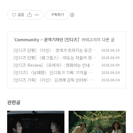
공감
구독하기
'
Community
>
관객기자단 [인디즈]
' 카테고리의 다른 글
[인디즈 단평] 〈이인〉: 경계가 흐려지는 공간
2026.06.10
[인디즈 단평] 〈몽그렐스〉: 떠도는 자들의 정체
2026.06.09
(0)
성
[인디즈 Review] 〈유레카〉: 영화라는 인내심
2026.06.09
(0)
테스트
[인디즈] 〈남태령〉 인디토크 기록: 기억을 꺼내
2026.06.04
(0)
는 자리
[인디즈 기획] 〈이인〉 김경래 감독 인터뷰: 지
2026.06.04
(0)
속 가능한 즐거움을 향하여
(1)
관련글