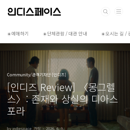
본문 바로가기
☀️예매하기
☀️단체관람 / 대관 안내
☀️오시는 길 /
Community/관객기자단 [인디즈]
[인디즈 Review] 〈몽그렐
스〉: 존재와 상실의 디아스
포라
by indiespace_가람
2026. 6. 9.