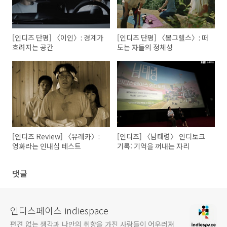
[인디즈 단평] 〈이인〉: 경계가
[인디즈 단평] 〈몽그렐스〉: 떠
흐려지는 공간
도는 자들의 정체성
[인디즈 Review] 〈유레카〉:
[인디즈] 〈남태령〉 인디토크
영화라는 인내심 테스트
기록: 기억을 꺼내는 자리
댓글
인디스페이스 indiespace
편견 없는 생각과 나만의 취향을 가진 사람들이 어우러져