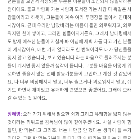
년분들을 보면서 걱정되는 부분은 이분들이 소진되지 않을까라는
점이에요. 불교 박람회 가는 사람과 도서전 가는 사람 다 똑같은 사
람들이라고 하듯이, 그분들이 계속 여러 투쟁장을 돌아서 연대하
시잖아요. 근데 우리만 남았네 라는 마음이 들면 외로워지고, 외로
워지면 한이 쌓이고, 그러면 힘들어지거든요. 그래서 남태령에서
도 밤새 애쓰신 분들이 지칠까 봐 아침에 새벽 차를 타고 가신 분들
이 계시잖아요. 매번 가지 않더라도 한 번씩이라도 내가 당신들을
잊지 않고 있습니다, 보고 있습니다 라는 마음으로 들러주시는 분
들이 계시면 좋지 않을까 생각이 듭니다. 그분들 마음을 어떻게 위
로하면 좋을지 많은 선배 활동가분들이 고민하고 계신 것 같았어
요.
다 너무 비장해지지 말고, 너무 슬프거나 외로워지지 말고, 쉬
기도 하면서 재미있고 유쾌하게 견뎠으면 좋겠어요. 그래야 오래
갈 수 있는 것 같아요.
장혜영:
오래 가기 위해서 필요한 쉼과 그리고 유쾌함을 잃지 않는
것이라는 키워드를 감독님이 많이 짚어주셨네요. 사실 사람이 힘
들면, 한 먹는다고 그러죠. 너는 나만큼 안 했다는 생각이 들 수가
있어요. 그런 한 먹는 기분이 들 때가 딱 쉴 때라는 걸 아는 게 중요