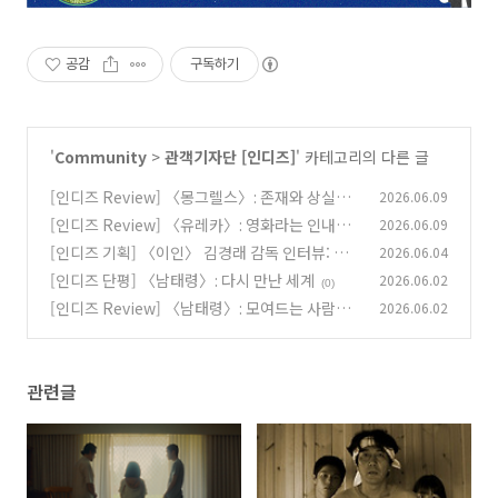
공감
구독하기
'
Community
>
관객기자단 [인디즈]
' 카테고리의 다른 글
[인디즈 Review] 〈몽그렐스〉: 존재와 상실의
2026.06.09
디아스포라
[인디즈 Review] 〈유레카〉: 영화라는 인내심
2026.06.09
(0)
테스트
[인디즈 기획] 〈이인〉 김경래 감독 인터뷰: 지
2026.06.04
(0)
속 가능한 즐거움을 향하여
[인디즈 단평] 〈남태령〉: 다시 만난 세계
2026.06.02
(1)
(0)
[인디즈 Review] 〈남태령〉: 모여드는 사람의
2026.06.02
문법
(0)
관련글