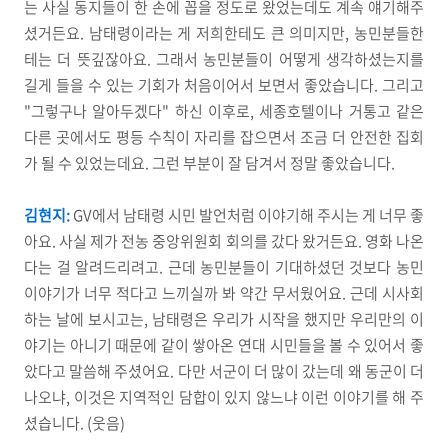
는 사실 동지들이 한 손에 꼽을 정도로 왔었는데도 계속 얘기해주
셨거든요. 남태령이라는 게 저희한테도 큰 의미지만, 농민분들한
테는 더 뜻깊잖아요. 그래서 농민분들이 어떻게 생각하셨는지를
길게 들을 수 있는 기회가 처음이어서 보면서 좋았습니다. 그리고
"그렇구나 알아두겠다" 하신 이후로, 세종호텔이나 거통고 같은
다른 곳에서도 평등 수칙이 자리를 잡으면서 조금 더 안전한 집회
가 될 수 있었는데요. 그런 부분이 잘 담겨서 정말 좋았습니다.
김현지:
GV에서 남태령 시민 발언처럼 이야기해 주시는 게 너무 좋
아요. 사실 제가 전농 중앙위원회 회의를 갔다 왔거든요. 영화 나온
다는 걸 알려드리려고. 근데 농민분들이 기대하셨던 것보다 농민
이야기가 너무 적다고 느끼실까 봐 약간 무서웠어요. 근데 시사회
하는 날에 보시고는, 남태령은 우리가 시작을 했지만 우리만의 이
야기는 아니기 때문에 같이 쌓아온 연대 시민들을 볼 수 있어서 좋
았다고 말씀해 주셨어요. 다만 서군이 더 많이 갔는데 왜 동군이 더
나오냐, 이것은 지역적인 담합이 있지 않느냐 이런 이야기를 해 주
셨습니다. (웃음)