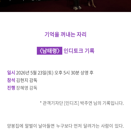
기억을 꺼내는 자리
〈남태령〉
인디토크 기록
일시
2026
년
5
월
23일(토) 오후 5시 30분 상영 후
참석
김현지 감독
진행
장혜영 감독
* 관객기자단 [인디즈] 박주연
님의 기록입니다.
양봉집에 말벌이 날아들면 누구보다 먼저 달려가는 사람이 있다.