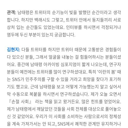
관객:
남태령은 트위터의 순기능이 빛을 발했던 순간이라고 생각
합니다. 하지만 백래시도 그렇고, 트위터 안에서 동지들끼리 서로
상처 입는 순간들도 있었는데요. 인터뷰를 하시면서 걱정되거나
염두에 두신 부분이 있는지 궁금합니다.
김현지:
다들 트위터를 하지만 트위터 때문에 고통받은 경험들이
다 있으신 분들, 그래서 얼굴을 내놓는 걸 힘들어하시는 분들이셨
어요. 중간에 남태령 아카이빙 심포지엄이 짧게 나오는데, 연구자
분들이 예전에는 트위터를 많이 연구하셨대요. 특히 '이란의 봄' 때
는 SNS가 민주주의를 구할 수 있을 거라고 희망을 찾다가 포기하
기도 했고요. 근데 남태령을 보고 어떻게 가능했는지 알고 싶어서
막 수동으로 복붙을 하시면서 연구하셨습니다. 제가 오늘 오면서
『손절 사회』 라는 책을 읽고 왔거든요. 많은 힌트를 얻었어요.
제가 남태령에서 깨달았던 것들을 사회 전체를 대상으로 풀어놓으
신 것 같았어요. 우리가 이 사회를 소비하는 사람으로서의 정체성
을 계속 가져가서는 안 되고, SNS에서 쾌적한 관계만 유지하거나