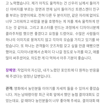
고 노력했습니다. 제가 아직도 울컥하는 건 신우리 님께서 돌아가
신 아버지를 부르는 장면과 연재 님이 돌아가신 트랜스젠더 친구
를 부르는 장면이에요. 전혀 다른 두 분이지만, 같은 자리에 없어도
너무 그리워하고 바랐을 분을 호명하는 게 저를 계속 울컥하게 만
드는 것 같아요. 그리고 포스터를 만드는 과정에서 디자이너분께
콜라주처럼 했으면 좋겠다고 요청을 드렸어요. 수많은 사람들이
하나의 이미지로 뭉쳐지지 않고 각자의 모습을 가지고 있기를 바
랐습니다. 또 하나는 관객들이 굿즈처럼 갖고 싶을 만큼 예뻤으면
했어요. 디자이너분께서 손목이 다 나갈 정도로 누끼를 따고, 애를
많이 써주셨어요. 의도한 게 다 먹혀서 아주 기분이 좋습니다.
장혜영:
작업자의 자신감, 내가 노렸던 포인트에 다 원하는 반응을
해 주셨다는 엄청난 답변입니다.
관객:
영화에서 농민분들 이야기를 자세히 들을 수 있어서 좋았습
니다. 저는 남태령이랑 최근 국회 앞에서 했던 농협 결의대회도 갔
었는데요. 갈 때마다 농민분들이 너무 좋아해 주세요. 결의대회 때