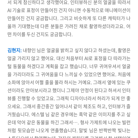
서 되게 참신하다고 생각했어요. 인터뷰하신 분의 얼굴을 따라서
AI 기술로 표정이 만들어진 건지 아니면 수동적으로 애니메이션이
만들어진 건지 궁금합니다. 그리고 비슷하게 또 다른 캐릭터가 나
올까 기대했는데 다른 분들은 가려진 채로 촬영하셨더라고요. 어
떤 차이를 두신 건지도 궁금합니다.
김현지:
내향인 님은 얼굴을 밝히고 싶지 않다고 하셨는데, 촬영은
얼굴 가리지 않고 했어요. 대신 처음부터 AI로 표정을 다 따라가는
털 동물을 하겠다고 계획을 잡고 했습니다. 너무 귀여우셔서 얼굴
을 가리더라도 그 귀여움을 다 느끼실 수 있었으면 했어요. 처음에
소파에 앉아서 어쩔 줄을 몰라 하시는 거예요. 그래서 옆에 있는 쿠
션이라도 안아보시라고 했더니 그제야 안정이 된다고 하셔서 인터
뷰를 진행할 수 있었고요. 그래픽 디자이너라서 허리가 되게 안 좋
으세요. 그래서 중간중간 일어나서 같이 체조도 하고, 인터뷰가 즐
거웠습니다. 에스텔 님 같은 경우에는 흑막 같은 이미지를 주고 싶
은데 악어 같은 동물을 하긴 그래서…. 형사 가제트에 나오는 빌런
처럼 뒷모습만 나오게 연출했습니다. 말빛 님은 반짝반짝 빛나는