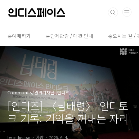
본문 바로가기
☀️예매하기
☀️단체관람 / 대관 안내
☀️오시는 길 /
Community/관객기자단 [인디즈]
[인디즈] 〈남태령〉 인디토
크 기록: 기억을 꺼내는 자리
by indiespace_가람
2026. 6. 4.