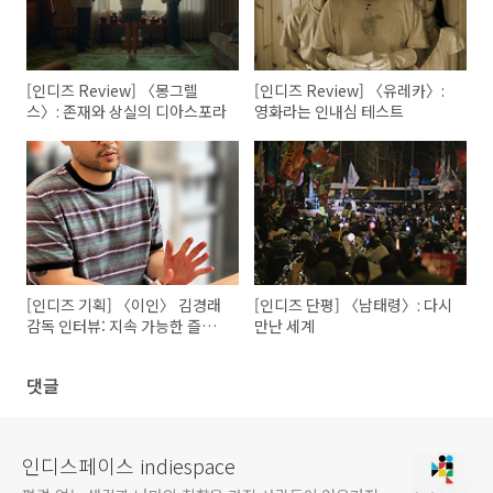
[인디즈 Review] 〈몽그렐
[인디즈 Review] 〈유레카〉:
스〉: 존재와 상실의 디아스포라
영화라는 인내심 테스트
[인디즈 기획] 〈이인〉 김경래
[인디즈 단평] 〈남태령〉: 다시
감독 인터뷰: 지속 가능한 즐거
만난 세계
움을 향하여
댓글
인디스페이스 indiespace