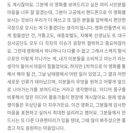
도 계시잖아요. 그분께 이 영화를 보여드리고 싶은 여러 시민분들
마음을 너무 잘 알겠는데, 그분이 고공에서 핸드폰으로 이 영화를
보시는 것보다 우리가 더 애쓰고 또 많은 분들을 압박해서 편안한
극장으로 모시는 게 더 좋겠다는 생각이 듭니다.
영화 만들면서 되
게 힘들었던 건, 거통고도, 세종호텔도, 지혜복 선생님도 또 대구
성서공단도 모두 다 각자의 이슈가 굉장히 절박하고 중요하잖아
요. 그런데 영화에서 하나하나 다 다룰 수 없고 그래서 스케치 형식
으로만 이렇게 지나가는 게, 내가 이분들을 소비하고 마는가 라는
생각이 들어서 마음이 힘들었어요. 하지만 1차적으로 이 영화를 통
해서 해야 될 건, 그날 남태령에서 어떤 일이 있었고, 그 결과 어떤
새로운 인류가 태어났으며, 이분들이 무엇을 원하고 어떻게 앞으
로 나아가는가를 보여드리는 거라고 생각했어요. 미디어 몽구를
비롯해서 많은 미디어 활동가들이 현장에 계시잖아요. 원래 방송
쟁이들은 우상단을 다 지우거든요. 이건 영화고, 그분들께 감사한
마음을 표현하고 싶어서 최대한 살리려고 했어요. 그분들께서 만
드시는 또 다른 다큐멘터리가 있을 텐데, 그때 많이 봐주셨으면 좋
겠고 저도 응원하는 마음입니다.