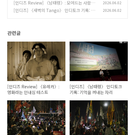
[인디즈 Review] 〈남태령〉: 모여드는 사람의
2026.06.02
문법
[인디즈] 〈새벽의 Tango〉 인디토크 기록: 끝
2026.06.02
(0)
에서 추는 땅고
(0)
관련글
[인디즈 Review] 〈유레카〉:
[인디즈] 〈남태령〉 인디토크
영화라는 인내심 테스트
기록: 기억을 꺼내는 자리