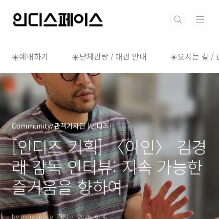
본문 바로가기
☀️예매하기
☀️단체관람 / 대관 안내
☀️오시는 길 /
Community/관객기자단 [인디즈]
[인디즈 기획] 〈이인〉 김경
래 감독 인터뷰: 지속 가능한
즐거움을 향하여
by indiespace_가람
2026. 6. 4.