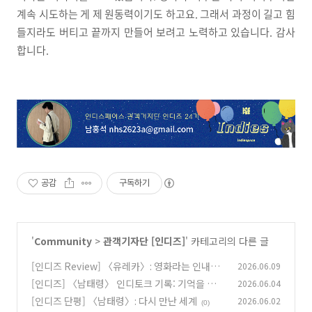
계속 시도하는 게 제 원동력이기도 하고요. 그래서 과정이 길고 힘
들지라도 버티고 끝까지 만들어 보려고 노력하고 있습니다. 감사
합니다.
공감
구독하기
'
Community
>
관객기자단 [인디즈]
' 카테고리의 다른 글
[인디즈 Review] 〈유레카〉: 영화라는 인내심
2026.06.09
테스트
[인디즈] 〈남태령〉 인디토크 기록: 기억을 꺼내
2026.06.04
(0)
는 자리
[인디즈 단평] 〈남태령〉: 다시 만난 세계
2026.06.02
(0)
(0)