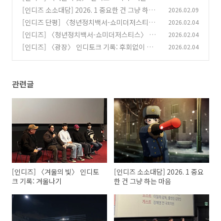
[인디즈 소소대담] 2026. 1 중요한 건 그냥 하는
2026.02.09
(2)
마음
[인디즈 단평] 〈청년정치백서-쇼미더저스티
2026.02.04
(1)
스〉: ‘편’의, 정의
[인디즈] 〈청년정치백서-쇼미더저스티스〉 인
2026.02.04
(0)
디토크 기록: 1시간 동안 정치 이야기하실 분?
[인디즈] 〈광장〉 인디토크 기록: 후회없이 배회
2026.02.04
(0)
하는 마음
(1)
관련글
[인디즈] 〈겨울의 빛〉 인디토
[인디즈 소소대담] 2026. 1 중요
크 기록: 겨울나기
한 건 그냥 하는 마음