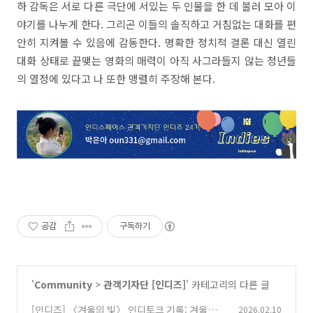
하 감독은 서로 다른 극단에 서있는 두 인물을 한 데 불러 모아 이
야기를 나누게 한다. 그리곤 이들의 솔직하고 거침없는 대화를 편
안히 지켜볼 수 있음에 감동한다. 명확한 정치적 결론 대신 열린
대화 상태로 끝맺는 영화의 매력이 아직 사그라들지 않는 청년들
의 열정에 있다고 나 또한 맹렬히 주장해 본다.
공감
구독하기
'
Community
>
관객기자단 [인디즈]
' 카테고리의 다른 글
[인디즈] 〈겨울의 빛〉 인디토크 기록: 겨울나기
2026.02.10