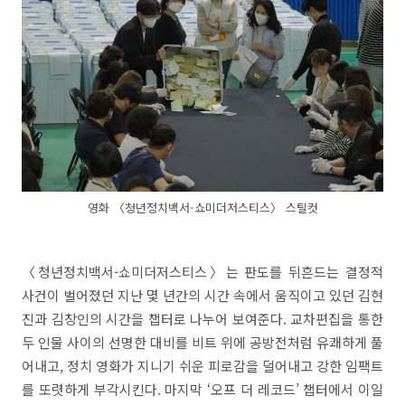
영화 〈청년정치백서-쇼미더저스티스〉 스틸컷
〈청년정치백서-쇼미더저스티스〉는 판도를 뒤흔드는 결정적
사건이 벌어졌던 지난 몇 년간의 시간 속에서 움직이고 있던 김현
진과 김창인의 시간을 챕터로 나누어 보여준다. 교차편집을 통한
두 인물 사이의 선명한 대비를 비트 위에 공방전처럼 유쾌하게 풀
어내고, 정치 영화가 지니기 쉬운 피로감을 덜어내고 강한 임팩트
를 또렷하게 부각시킨다. 마지막 ‘오프 더 레코드’ 챕터에서 이일