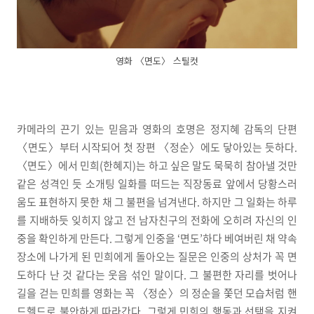
영화 〈면도〉 스틸컷
카메라의 끈기 있는 믿음과 영화의 호명은 정지혜 감독의 단편
〈면도〉부터 시작되어 첫 장편 〈정순〉에도 닿아있는 듯하다.
〈면도〉에서 민희(한혜지)는 하고 싶은 말도 묵묵히 참아낼 것만
같은 성격인 듯 소개팅 일화를 떠드는 직장동료 앞에서 당황스러
움도 표현하지 못한 채 그 불편을 넘겨낸다. 하지만 그 일화는 하루
를 지배하듯 잊히지 않고 전 남자친구의 전화에 오히려 자신의 인
중을 확인하게 만든다. 그렇게 인중을 ‘면도’하다 베여버린 채 약속
장소에 나가게 된 민희에게 돌아오는 질문은 인중의 상처가 꼭 면
도하다 난 것 같다는 웃음 섞인 말이다. 그 불편한 자리를 벗어나
길을 걷는 민희를 영화는 꼭 〈정순〉의 정순을 쫓던 모습처럼 핸
드헬드로 불안하게 따라간다. 그렇게 민희의 행동과 선택을 지켜