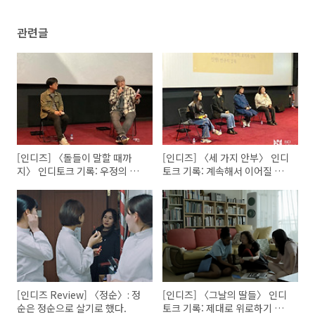
관련글
[인디즈] 〈돌들이 말할 때까
[인디즈] 〈세 가지 안부〉 인디
지〉 인디토크 기록: 우정의 이
토크 기록: 계속해서 이어질 너
름으로
와 나, 우리의 세월
[인디즈 Review] 〈정순〉: 정
[인디즈] 〈그날의 딸들〉 인디
순은 정순으로 살기로 했다.
토크 기록: 제대로 위로하기 위