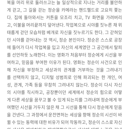
복을 머리 위로 둘러쓰고는 늘 일상적으로 지나는 거리를 불안하
게 걷고, 그 길을 걷는 정순을 카메라는 핸드헬드로 고요히 쫓는
다. 집에 돌아와서는 커튼을 모조리 치고, TV 화면을 가려버리
고, 이불을 머리끝까지 덮어낸다. 작업복으로 시야를 짓누른 채 위
태롭게 걷던 모습처럼 베개로 자신을 짓누르기도 한다. 그 갇혀있
던 시야를 걷어내는 것 역시, 정순 본인이다. 정순은 스스로 공장
에 들어가 다시 작업복을 입고 자신의 세계였던 그 공간에서 탈피
를 선언하듯 노래한다. 이는 영화가 처음부터 정순에게 시선을 부
여하고, 믿음을 부여한 이유가 된다. 영화는 정순이 사건으로 인
해 자신을 부정하고 세상과의 관계를 거부하는 것을 그려내기
를 선택하지 않고, 디지털 성범죄로 인해 파괴되는 한 개인, 여
성, 관계, 가족 등을 무참히 그려내지 않는다. 정순이 다시 자신
의 시야를 직시하고, 공장뿐이던 세계에서 정순의 힘으로 어떻
게 다른 세상을 꿈꾸고 볼 수 있게 되는지를 그려내며 정순에게 부
여했던 시선을 거두지 않은 채 그 시선을 통해 다시 정순에게 믿음
을 건넨다. 그 과정에서 운전면허는 세상을 향해 정순의 시선이 바
뀔 수 있는 동력에 대한 비유가 되어 작동하고, 정순이 스스로 자신