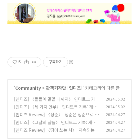
5
구독하기
'
Community
>
관객기자단 [인디즈]
' 카테고리의 다른 글
[인디즈] 〈돌들이 말할 때까지〉 인디토크 기록:
2024.05.02
우정의 이름으로
[인디즈] 〈세 가지 안부〉 인디토크 기록: 계속
2024.05.02
(0)
해서 이어질 너와 나, 우리의 세월
[인디즈 Review] 〈정순〉: 정순은 정순으로 살
2024.04.27
(0)
기로 했다.
[인디즈] 〈그날의 딸들〉 인디토크 기록: 제대로
2024.04.27
(0)
위로하기 위하여
[인디즈 Review] 〈땅에 쓰는 시〉: 지속되는 아
2024.04.27
(0)
름다움을 위하여
(0)