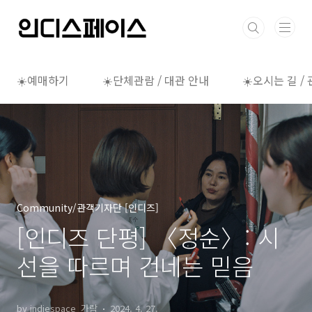
본문 바로가기
☀️예매하기
☀️단체관람 / 대관 안내
☀️오시는 길 /
Community/관객기자단 [인디즈]
[인디즈 단평] 〈정순〉: 시
선을 따르며 건네는 믿음
by indiespace_가람
2024. 4. 27.