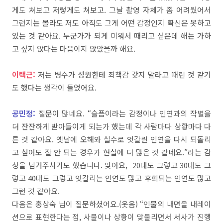
게도
쳐보고
저렇게도
쳐보고
.
그날
촬영
자체가
좀
어려웠어서
그런지는
몰라도
저도
아직도
그게
어떤
감정인지
확신은
못하고
있는
것
같아요
.
누군가가
되게
미워서
때리고
싶은데
해는
가하
고
싶지
않다는
마음이지
않았을까
해요
.
이택근:
저는
병수가
성원한테
죄책감
갖지
말라고
때린
것
같기
도
했다는
생각이
들었어요
.
공민정:
질문이
많네요
. “
슬픔이라는
감정이나
인연과의
작별을
더
잔잔하게
받아들이게
되는가
했는데
각
사람마다
상황마다
다
른
것
같아요
.
옛날에
오해와
실수로
엇갈린
인연을
다시
되돌리
고
싶어도
잘
안
되는
경우가
현실에
더
많은
것 같네요.”라는 감
상을
남겨주시기도
했습니다
.
맞아요
,
20
대도
그렇고
30
대도
그
렇고
40
대도
그렇고
엇갈리는
인연도
많고
후회되는
인연도
많고
그런
것
같아요
.
다음은
홍상숙
님이
질문하셨어요.
(
웃음
) “
인물의
내면을
내레이
션으로
표현한다는
점
,
사물이나
상황이
맞물리면서
서사가
진행