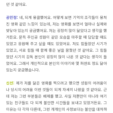
던
것
같아요
.
공민정:
네
,
되게
뭉클했어요
.
어떻게
보면
기억의
조각들이
뭉쳐
진
영화
같은
느낌이
있는데,
저는
영화를
보면서
얼마나
실제와
맞닿아
있는지
궁금했어요
.
저는
굉장히
많이
닮았다고
생각을
했
거든요
.
문득
주인공
성원이
같은
모습을
마주할
때
답답할
때도
있었고
응원해
주고
싶을
때도
있었어요
.
저도
힘들었던
시기가
있었고,
서로
힘들
때
함께
좋은
날을
꿈꿨던
것
같아요
. 그
힘들
었던
시기의
감독
본인이
굉장히
많이
나온
것
같다는
생각이
들
었어요
.
그래서
개인적으로
본인의
이야기와
몇
퍼센트
정도
닮아
있는지
궁금했습니다
.
신선:
제가
저를
닮은
영화를
찍으려고
했으면
성원의
어려움이
나
당시의
어려움
이런
것들이
되게
자세히
나왔을
것
같아요
.
근
데
저는
그런
부분들은
배제를
했고.
사실
저뿐만이
아니라
여기
있는
친구들도
다
되게
불안한
시간들을
보내고
있었거든요
.
그
이유는
다
각자
다른데,
그런
개개인의
사정보다는
불안을
대처하