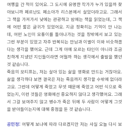
여행을
간
적이
있어요
.
그
도시에
유명한
작가가
누가
있을까 찾
아보니까 페르난도
페소아가
리스본에서
살았더라
고요.
그래서
그
책을
가져가서
낮에는
관광하고
밤에는
책을
읽었는데
,
그
책
에
어떤
짧은
글귀가
있었어요
.
지금
정확히는
기억이
안
나는
데,
어떤
노인이
모퉁이를
돌아나가는
것을
창밖에서
보고
있는
그런
부분이 있었고
자주
반복되는
만남과
이별이
이와
비슷하겠
다는
생각을
했어요
.
근데
그게
아예
모르는
타인이
아니라
조금
친하게
지냈던
지인들이라면
어떨까
하는
생각에서
출발을
했던
것
같습니다
.
죽음의
모티프는,
저는
살아
있는
삶을
영화로
만드는
거잖아요
.
삶을
생각하다
보면
결국은
저는
죽음까지
생각할
수밖에
없더라
고요
.
그런데
어떻게
죽었고
무엇
때문에
죽었고
어떤
식으로
죽
었는지,
이런
것들은
영화에선
중요하지
않다고
생각했어요
.
그래
서
그걸
보여주지
않고
병수가
죽은
뒤에
두
사람이
어떻게
그것
을
받아들이는지에 대해
중점을
둔
것
같습니다
.
공민정:
어떻게
보냐에
따라
다르겠지만
저는
사실
오늘
다시
보