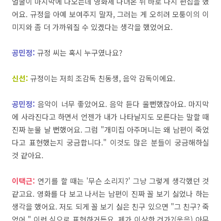
얼굴이
마지막에
나오는데
영화제 다녀온 뒤
바로
다시
편집을
했
어요
.
규정을
아예
보여주지
말자
,
그러는
게
오히려
모퉁이의
이
미지와
좀
더
가까워질
수
있겠다는
생각을
했었어요
.
공민정:
규정
씨는
혹시
누구였나요
?
신선:
규정이는
저희
조감독
친동생
,
음악
감독이에요
.
공민정:
음악이
너무
좋았어요
.
음악
듣다
울
뻔했잖아요. 마지막
에
사라진다고
하면서
언젠가
내가
나타날지도
모른다는
말할
때
진짜 눈물 날 뻔했어요
.
그럼
"
개미집
아주머니는
왜
남편이
죽었
다고
표현했는지
궁금합니다
."
이것도
많은
분들이
궁금해하실
것
같아요
.
이택근:
연기를
할
때는
'무슨
소리지?'
그냥
그렇게
생각했던
것
같고요
.
영화를
다
보고
나서는
남편이
진짜
꼴
보기
싫었나
하는
생각을
했어요
.
저도
되게
꼴
보기
싫은
친구
있으면
"
그
친구
?
죽
었어."
이런
식으로
표현하거든요
. 제가
이상한
건가
?(
웃음
)
아무