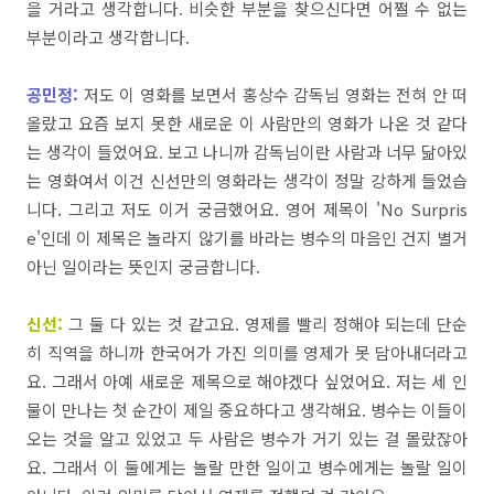
을
거라고
생각합니다
.
비슷한
부분을
찾으신다면
어쩔
수
없는
부분이라고
생각합니다
.
공민정:
저도
이
영화를
보면서
홍상수
감독님
영화는
전혀
안
떠
올랐고
요즘
보지 못한
새로운
이
사람만의
영화가
나온
것
같다
는
생각이
들었어요
.
보고
나니까
감독님이란 사람과
너무
닮아있
는
영화여서
이건
신선만의
영화라는
생각이
정말
강하게
들었습
니다
.
그리고
저도
이거
궁금했어요
.
영어
제목이
'No Surpris
e'
인데
이
제목은
놀라지
않기를
바라는
병수의
마음인
건지
별거
아닌
일이라는
뜻인지
궁금합니다
.
신선:
그
둘
다
있는
것
같고요
.
영제를
빨리
정해야
되는데
단순
히
직역을
하니까
한국어가
가진
의미를
영제가
못
담아내더라고
요
.
그래서
아예
새로운
제목으로
해야겠다
싶었어요
.
저는
세
인
물이
만나는
첫
순간이
제일
중요하다고
생각해요
.
병수는
이들이
오는
것을
알고
있었고
두
사람은
병수가
거기
있는
걸
몰랐잖아
요
.
그래서
이
둘에게는
놀랄
만한
일이고
병수에게는
놀랄
일이