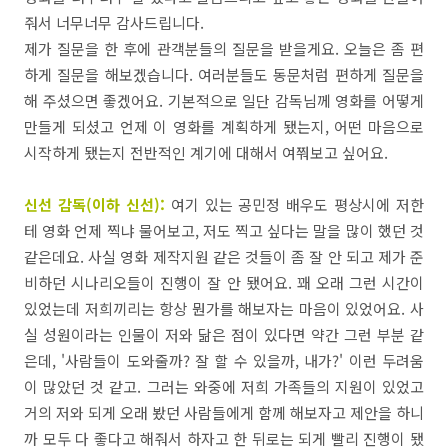
줘서
너무너무
감사드립니다
.
제가
질문을
한
후에
관객분들의
질문을
받을게요
.
오늘은
좀
편
하게
질문을
해보겠습니다
.
여러분들도
동문처럼
편하게
질문을
해
주셨으면
좋겠어요
.
기본적으로
일단
감독님께
영화를
어떻게
만들게
되셨고
언제
이
영화를
계획하게
됐는지,
어떤
마음으로
시작하게
됐는지
전반적인
계기에
대해서
여쭤보고
싶어요
.
신선 감독(이하 신선
):
여기
있는
공민정
배우도
평상시에
저한
테
영화
언제
찍냐
물어보고,
저도
찍고
싶다는 말을
많이
했던
것
같은데요.
사실
영화
제작
지원
같은
것들이
좀
잘
안
되고
제가
준
비하던
시나리오들이
진행이
잘
안
됐어요
.
꽤
오래
그런 시간이
있었는데
저희끼리는
항상
뭔가를
해보자는
마음이
있었어요
.
사
실
성원이라는
인물이
저와
닮은 점이 있다면
약간
그런
부분
같
은데,
'
사람들이
도와줄까? 잘 할 수
있을까,
내가?'
이런
두려움
이
많았던
것
같고.
그러는
와중에
저희
가족들의
지원이
있었고
거의
저와
되게
오래
봤던
사람들에게 함께
해보자고
제안을
하니
까
모두
다
좋다고
해줘서
하자고
한
뒤로는
되게
빨리
진행이
됐