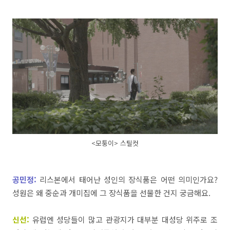
<모퉁이> 스틸컷
공민정:
리스본에서
태어난
성인의
장식품은
어떤
의미인가요
?
성원은
왜
중순과
개미집에
그
장식품을
선물한
건지
궁금해요
.
신선:
유럽엔
성당들이
많고
관광지가
대부분
대성당
위주로
조