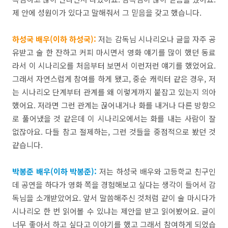
제
안에
성원이가
있다고
말해줘서
그
믿음을
갖고
했습니다
.
하성국 배우(이하 하성국
):
저는
감독님
시나리오나
글을
자주
공
유받고
술
한 잔하고 커피
마시
면서
영화
얘기를
많이
했던
동료
라서
이
시나리오를
처음부터
보면서
이런저런
얘기를
했었어요
.
그래서
자연스럽게
참여를
하게
됐고,
중순
캐릭터
같은
경우, 저
는
시나리오
단계부터
관계를
왜
이렇게까지
붙잡고
있는지 의아
했어요
. 저라면
그런 관계는 끊어내거나
화를
내거나
다른
방향으
로
풀어냈을
것
같은데
이
시나리오에서는
화를
내는
사람이
잘
없잖아요
.
다들
참고
절제하
는,
그런
것들을
중점적으로
봤던
것
같습니다
.
박봉준 배우(이하 박봉준
):
저는
하성국
배우와
고등학교
친구인
데
공연을
하다가
영화
쪽을
경험해보고
싶다는
생각이
들어서
감
독님을 소개받았어요. 앞서
말씀해주신
것처럼
같이
술
마시
다가
시나리오
한
번
읽어볼
수
있냐는
제안을
받고
읽어봤어요
.
글이
너무
좋아서
하고
싶다고
이야기를
했고
그래서
참여하게
되었습