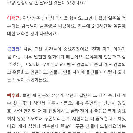
오랑
현장이랑
좀
달라진
것들이
있었나요
?
이택근:
워낙
자주
만나서
리딩을
했어요
.
그런데
촬영
일주일
전
부터는
감독님이
금주령을
내렸어요
.
하루에
2~3
시간씩
역할에
대한
대화를
많이
나눴어요
.
공민정:
사실
그런
시간들이
중요하잖아요
.
진짜
자기
이야기
를
하는
.
너무
밀접한
영화이기
때문에요
. 은유에게 질문하고 싶
은 것은, 그 의미가 무엇일까요?
펜도
연결되고
콜라
캔도
연결되
고
운동화도
연결되고
.
인물과
인물
사이에
물건들이
이렇게
오가
는
느낌이
들었거든요
.
백수희
:
보면
세
친구와
은유가
우연과
필연의
그
경계
속에서
계
속
왔다
갔다
하면서
마주치거든요
.
계속
우연적인
만남이
있었
죠
.
사실
연기할
때
제
입장에서는
콜라
캔이나
볼펜은
크게
중요
하지
않았고
오히려
쿠폰이라는
게
저한테는
더
중요한
매개체였
어요
.
제가
성원과
병수한테
똑같이
‘
쿠폰
만들어
드릴까요
’
라는