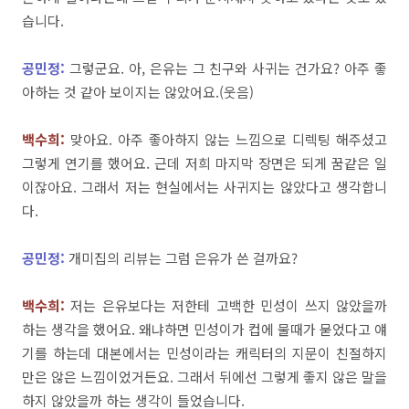
습니다
.
공민정:
그렇군요
.
아
,
은유는
그
친구와
사귀는
건가요
?
아주
좋
아하는
것
같아
보이지는
않았어요
.(
웃음
)
백수희
:
맞아요
.
아주
좋아하지
않는
느낌으로
디렉팅
해주셨고
그렇게
연기를
했어요
.
근데
저희
마지막
장면은
되게 꿈같은 일
이
잖아요
.
그래서
저는
현실에서는
사귀지는
않았다고
생각합니
다
.
공민정:
개미집의
리뷰는
그럼
은유가
쓴
걸까요
?
백수희
:
저는
은유보다는
저한테
고백한
민성이
쓰지
않았을까
하는
생각을
했어요
.
왜냐하면
민성이가
컵에
물
때가
묻었다고
얘
기를
하
는데
대본에서는
민성이라는
캐릭터의
지문이
친절하지
만은
않은
느낌이었거든요
.
그래서
뒤에선
그렇게
좋지 않은 말을
하지
않았을까
하는
생각이
들었습니다
.