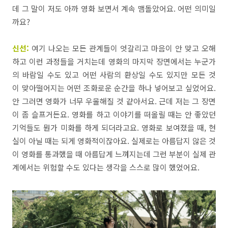
데
그
말이
저도
아까
영화
보면서
계속
맴돌았어요
.
어떤
의미일
까요
?
신선:
여기
나오는
모든
관계들이
엇
갈리고
마음이
안
맞고
오해
하고
이런
과정들을 거치
는데
영화의
마지막
장면에서는
누군가
의
바람일
수도
있고
어떤
사람의
환상일
수도
있지만
모든
것
이
맞아떨어지는
어떤
조화로운
순간을
하나
넣어보고
싶었어요
.
안
그러면
영화가
너무
우울해질
것
같아서요
.
근데
저는
그
장면
이
좀
슬프거든요
.
영화를
하고
이야기를
떠올릴
때는
안
좋았던
기억들도
뭔가
미화를
하게
되더라고요
.
영화로 보여졌을 때,
현
실이
아닐
때는
되게
영화적이잖아요
.
실제로는
아름답지
않은
것
이
영화를
통과했을
때
아름답게
느껴지는데
그런 부분이
실제
관
계에서는
위험할
수도
있다는
생각을
스스로
많이
했었어요
.