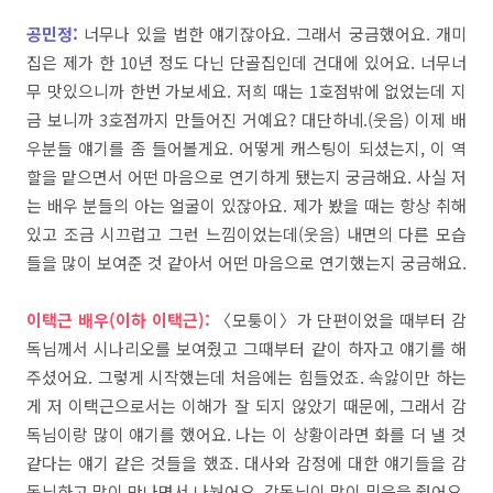
공민정:
너
무나
있을
법한
얘기잖아요
.
그래서
궁금했어요
.
개미
집은
제가
한
10
년
정도
다닌
단골집인데
건대에
있어요
.
너무너
무
맛있으니까
한번
가보세요
.
저희
때는
1
호점밖에
없었는데
지
금 보니까 3호점까지
만들어진
거예요?
대단하네
.(
웃음
)
이제
배
우분들
얘기를
좀
들어볼게요
. 어떻게 캐스팅이 되셨는지,
이
역
할을
맡으면서
어떤
마음으로
연기하게
됐는지
궁금해요
.
사실
저
는
배
우
분들의
아는
얼굴이
있잖아요
.
제가
봤을
때는
항상
취해
있고
조금
시끄럽고
그런
느낌이었는데
(
웃음
)
내면의
다른
모습
들을
많이
보여준
것
같아서
어떤
마음으로
연기했는지
궁금해요
.
이택근 배우(이하 이택근):
〈모퉁이〉가
단편이었을
때부터
감
독님께서
시나리오를
보여줬고
그때부터
같이
하자고
얘기를
해
주셨어요.
그렇게
시작
했는데
처음에는
힘들었죠
.
속앓이만
하는
게
저
이택근으로서는
이해가
잘
되지
않았
기
때문에,
그래서
감
독님이랑
많이
얘기를
했어요
.
나는
이
상황이라면
화를
더
낼
것
같다는
얘기
같은
것들을
했죠
. 대사와
감정에
대한
얘기들을
감
독님하고
많이
만나면서
나눴어요
.
감독님이
많이
믿음을
줬어요
.