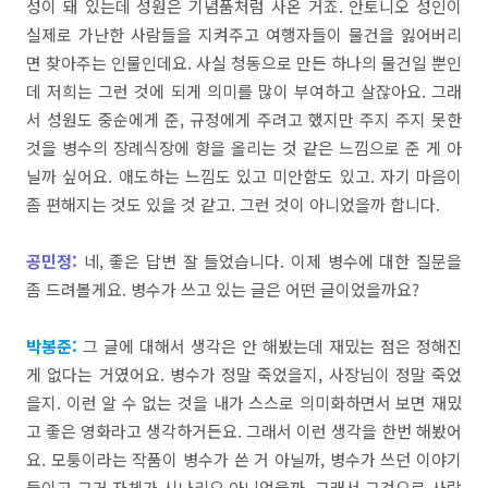
성이
돼
있는데
성원은
기념품처럼
사온
거죠
.
안토니오
성인이
실제로
가난한
사람들을
지켜주고
여행자들이
물건을
잃어버리
면
찾아주는 인물인데요
.
사실
청동으로
만든
하나의
물건일
뿐인
데
저희는
그런
것에
되게
의미를
많이
부여하고
살잖아요
.
그래
서
성원도
중순에게 준, 규정에게 주려고 했지만 주지 주지 못한
것을 병수의 장
례식장에
향을
올리는
것
같은
느낌으로
준
게
아
닐까
싶어요
. 애도하는 느낌도
있고
미안함도
있고.
자기
마음이
좀
편해지는
것도
있을
것
같고.
그런
것이
아니었을까
합니다
.
공민정:
네
,
좋은
답변
잘
들었습니다
.
이제
병수에
대한
질문을
좀
드려볼게요
.
병수가
쓰고
있는
글은
어떤
글이었을까요
?
박봉준
:
그
글에
대해서
생각은
안
해봤는데
재밌는
점은
정해진
게
없다는
거였어요
.
병수가
정말
죽었을지,
사장님이
정말
죽었
을지. 이런
알
수
없는
것을
내가
스스로
의미화하면서
보면
재밌
고
좋은
영화라고
생각하거든요. 그래서
이런
생각을
한번
해봤어
요
.
모퉁이라는
작품이
병수가
쓴
거
아닐까
,
병수가
쓰던
이야기
들이고
그거
자체가
시나리오
아니었을까.
그래서
그것으로
사람