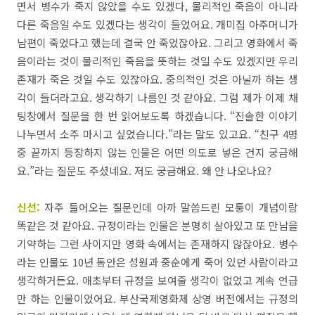
면서
병수가
죽지
않았을
수도
있겠다
,
물리적인
죽음이
아니라
다른
죽음일
수도
있겠다는
생각이
들었어요
.
개미집
아주머니가
남편이
죽었다고
했는데
결국
안
죽었잖아요
.
그리고
영화에서
죽
음이라는
것이
물리적인
죽음을
뜻하는
것일
수도
있겠지만
우리
존재가
죽은
것
일
수도
있잖아요
.
중의적인
것은
아닐까
하는
생
각이
들더라고요
.
생각하기
나름인
것
같아요
.
그럼
제가
이제
채
팅창에서
질문을
한
번
읽어보도록
하겠습니다
. “
진솔한
이야기
나누면서
소주
마시고
싶었습니다
.”
라는
말도
있고요
. “
친구
4
명
중
끝까지
등장하지
않는
인물은
어떤
의도로
넣은
건지
궁금해
요
.”
라는
질문도
주셨네요
.
저도
궁금해요
.
왜
안
나오나요
?
신선:
자주
들어오는
질문인데
아까
말씀드린
모퉁이
개념이랑
똑같은
것 같아요. 규정이라는 인물은
분명히
살아있고
또
만남을
기약하는
그런
사이지만
영화
속에서는
존재하지
않잖아요
.
병수
라는
인물도
10
년
동안
은
성원과
중순에게
죽어
있던
사람이라고
생각하거든요
.
애초부터
규정을
보여줄
생각이
없었고
계속
언급
만
하는 인물이었어
요
.
부산국제영화제
상영
버전에서는
규정의