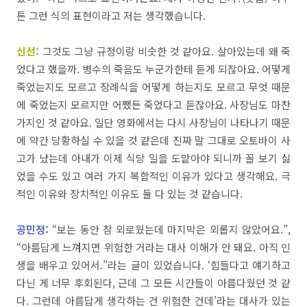
튼
그런
식의
표현이라고
저는
생각했습니다
.
신선:
그것도
그냥
규정이랑
비슷한
것
같아요
.
살아있는데
왜
죽
었다고
했을까
.
병수의
죽음도
누군가한테
듣게 되잖아요
.
어떻게
죽었는지도
모르고
장례식을
어떻게
하는지도
모르고
무엇
때문
에
죽었는지
모르지만
어쨌든
죽었다고
듣잖아요
.
사장님도
마찬
가지인
것
같아요
.
일단
영화에서는
다시
사장님이
나타나기
때문
에
약간
당황하실
수
있을
것
같은데
진짜
말
그대로
오토바이
사
고가
났는데
아내가
이제
식당
일을
도맡아야
되니까
꼴
보기
싫
었을
수도
있고
여러
가지
복합적인
이유가
있다고
생각해요
.
극
적인
이유와
장치적인
이유도
둘
다
있는
것
같습니다
.
공민정:
“
보는
동안
참
외로웠는데
마지막은
외롭지
않았어요
.”,
“
아름답게
느껴지면
위험한
거라는
대사
이해가
안
돼요
.
아직
인
생을
배우고 있어서.”라는 글이
있었습니다
. ‘
힘들다고
얘기하고
다닌
게
너무
후회된다
,
근데
그
모든
시간들이
아름다웠던
것
같
다
.
그런데
아름답게
생각하는
건
위험한 건데’라는 대사가
있는