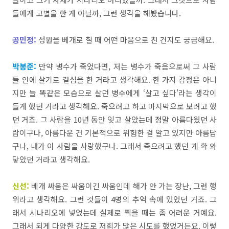
들에게
고별을
한
게
아닐까,
그런
생각을
해봤습니다
.
공민정:
성원을
베개로
칠
때
어떤
마음으로
친
건지도
궁금해요
.
박봉준
:
만약
병수가
죽었다면,
저는
병수가
죽음으로써
그
사람
들
안에
살기로
결심을
한
거라고
생각해요
.
한
가지
감정은
아니
지만
늘
똑같은
모습으로
살던
병수에게
‘
살고
싶다
’
라는
생각이
들게
했던
거라고
생각해요
.
죽으려고
하고
마지막으로
보려고
했
던
거죠
.
그
사람을
10
년
동안
잊고
살았는데
정말
아름다웠던
사
람이구나
,
아름다운
건
기본적으로
위험한
걸
알고
있지만
아름답
구나
,
내가
이
사람을
사랑했구나.
그래서
죽으려고
했던
게
확
와
닿았던
거라고
생각해요
.
신선:
베개
싸움은
싸움이긴
싸움인데
해가
안
가는
장난,
그런
행
위라고
생각해요
.
그런
것들이
4
명의
추억
속에
있었던
거죠
.
그
래서
시나리오에
넣었
는데
실제로
찍을
때는
좀
어려운
거예요
.
그래서
되게
다양한
강도로
저희가
많은
시도를
했었거든요
.
이렇