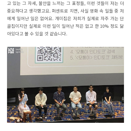
고
있는
그
자세
,
불안을
느끼는
그
표정들,
이런
것들이
저는
더
중요하다고
생각했고요.
퍼센트로
치면,
사실
영화 속 일들 중 저
에게 일어난 일은
없어요
.
개미집은
저희가
실제로
자주
가는
단
골집이지만
실제로
이런 일이
일어난
적은
없고
한
10%
정도
닮
아있다고
볼
수
있을
것
같습니다
.