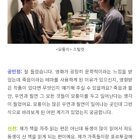
<모퉁이> 스틸컷
공민정:
잘
들었습니다
.
영화가 굉장히
문학적이라는
느낌을
받
았는데
죽음이라는
테마를
사용하게
된
이유가
있으신지
, 영향받
은 작품이
있다면
무엇인지
얘기해
주실
수
있을까요
?
죽음과
불
안
,
우연과
필연
그
모든
것들이
모퉁이를 두고 일어난다는 생각
이
들었어요
.
모퉁이는
많은
우연과
필연이
일어나는
곳인데
그런
식으로
바라보게
된 어떤 계기가 있었는지
궁금합니다
.
신선:
제가
책을
자주
읽는
편은
아닌데
동생이
많이
읽
어서
저도
동생이
산 책을
읽게 되는
편이에요
.
제가
가족들이랑
포르투갈에