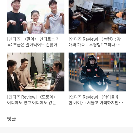
[인디즈] 〈말아〉 인디토크 기
[인디즈 Review] 〈녹턴〉: 장
록: 조금은 말아먹어도 괜찮아
애와 가족 – 무경험? 그러나 매
우 익숙한
[인디즈 Review] 〈모퉁이〉:
[인디즈 Review] 〈아이를 위
어디에도 있고 어디에도 없는
한 아이〉: 서툴고 어색하지만
그럼에도 주목해야 한다면
댓글