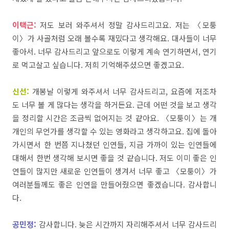
이택근:
저도
보러
와주셔서
정말
감사드리고요
.
저는
〈모퉁
이〉가
사골처럼
오래
볼수록
재밌다고
생각해요
.
대사들이
너무
좋아서
.
너무
감사드리고
앞으로도
이렇게
계속
연기하면서,
연기
로 먹고살고 싶습니다
.
저희
기억해주셨으면
좋겠고요
.
신선:
개봉날
이렇게
와주셔서
너무
감사드리고,
요즘에
저조차
도
너무
볼
게
많다는
생각을
하거든요
.
근데
어떤
것을
보고
생각
을
정리할
시간은
조금씩
없어지는
것
같아요
.
〈모퉁이〉는
개
개인의
무언가를
생각할
수
있는
영화라고
생각하고요
.
집에
돌아
가시면서 한 번쯤 지나쳤던
인연들
,
지금
가까이
있는
인연들에
대해서
한번
생각해
보시면
좋을
것
같습니다
.
저도
이미
좋은
인
연들이
많지만
새로운
인연들이
생겨서
너무
좋고
〈모퉁이〉가
여러분들께도
좋은
인연을
만들어줬으면
좋겠습니다
.
감사합니
다
.
공민정:
감사합니다
.
늦은
시간까지
자리해주셔서
너무
감사드리