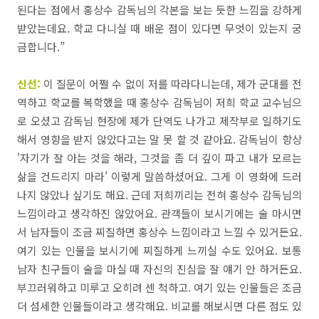
된다는
점에서
홍상수
감독님의
각본을
보는
듯한
느낌을
강하게
받았는데요
.
학교
다니실
때
배운
점이
있다면
무엇이
있는지
궁
금합니다
.”
신선:
이
질문이
어쩔
수
없이
저를
따라다니는데,
제가
군대를
전
역하고
학교를
복학했을
때
홍상수
감독님이
저희
학교
교수님으
로
오셨고
감독님
현장에
제가
단역도
나가고
제작부로
일하기도
해서
영향을
받지
않았다고는
말 못 할 것
같아요
.
감독님이
항상
'
자기가
잘
아는
것을
해라
,
그것을
좀
더
깊이
파고
내가
모르는
삶을
건드리지
마라'
이렇게
말씀하셨어요
.
그게
이
영화에
드러
나지
않았나
싶기도
해요
.
근데
저희끼리는
전혀
홍상수
감독님의
느낌이라고 생각하진 않았어요.
관객들이
보시기에는
술 마시면
서
남자들이
조금
찌질하면 홍상수 느낌이라고 느낄 수 있거든요
.
여기
있는
인물을
보시기에
찌질하게
느끼실
수도
있어요
.
보통
남자 친구들이 술을
마실
때
자신의 진심을
잘
얘기
안
하거든요
.
부끄러워하고
미루고
오히려
센
척하고.
여기
있는
인물들은
조금
더
섬세한
인물들이라고
생각해요
.
비교를
해보시면
다른
점도
있