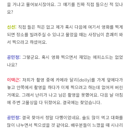
을
거냐고
물어보시잖아요
.
그
얘기를
진짜
직접
들으신
적
있나
요
?
신선:
직접
들은
적은
없고
제가
혹시
다음에
여기서
영화를
찍게
되면
장소를
빌려주실
수
있냐고
물었을
때는
사장님이
흔쾌히
와
서
찍으라고 하셨어요.
공민정:
그렇군요
.
혹시
영화
찍으면서
재밌는
에피소드는
없었
나요
?
이택근:
저희가
촬영
중에
카메라
달리
(dolly)
를
가게
앞에다가
놓고
안쪽에서
촬영을
하다가
이제
찍으려고
하
는데
없어져
버린
거예요
.
그래서
난리가
나고
남은
촬영을
못했어요
.
다음
날
아침
에
주변
고물상을
다
뒤졌어요
.
결국에는
찾았습니다
.
공민정:
결국
찾아서
정말
다행이었네요
.
술도
많이
먹고
대화를
많이
나누면서
찍으셨을
것
같아요
.
배우분들이
느꼈을
때
시나리