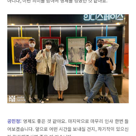
아니다,
이런
의미를
담아서
영제를
정했던
것
같아요
.
공민정:
영제도
좋은
것
같아요
.
마지막으로
마무리
인사
한번
들
어보겠습니다
.
앞으로
어떤
시간을
보내실
건지,
차기작이
있으신