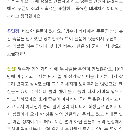
질문을
해요
.
그때
성원은
만든다고
하고
병수는
만들지
않겠다고
해요
.
쿠폰이
삶의
지속성을
표현하는
중요한
매개체가
아니었을
까라고
생각했어요
.
공민정:
비슷한
질문이
있어요
. “
병수가
카페에서
쿠폰을
안
받는
건
죽음을
암시했던
장치일까요
?”
이
질문에
덧붙여서
쿠폰이
그
런
역할을
하는
장치가
맞다면
병수가
펜은
왜
굳이
다시
찾으러
갔을까요
?
신선:
병수가
집에
가던
길에
두
사람을
우연히
만났잖아요
. 10
년
만에
마주치고
나서는
뭔가
쓸
게
생각났기
때문에
저는
다시
찾
으러
갔다고
생각했는데
그걸
자세하게
보여주지는
않았고요
.
캔
질문도
많이
주셨는데
콜라
캔이
돌고
돌아
다시
개미집
앞으로
딱
도착하잖아요
.
원래
중순이
마시려던
콜라를
은유가
가지고
나
가고
다시
어디선가
콜라
캔이
굴러
다니다가
학생들로
인해서
다
시
성원에게
오게
한 것은
씬의
연결적인
문제도
있고
세대를
잇
는
어떤
장치이기도
해요
.
이런
별거
아닌
일들이
우리
일상에서
흔하게
일어나는데
그걸
우리가
눈치채지
못하고
있다
는
뜻도
있