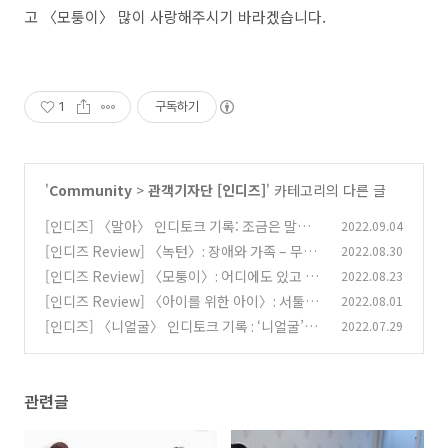
고
〈모퉁이〉
많이
사랑해주시기
바라겠습니다
.
1
구독하기
'
Community
>
관객기자단 [인디즈]
' 카테고리의 다른 글
[인디즈] 〈말아〉 인디토크 기록: 조금은 말아먹
2022.09.04
어도 괜찮아
[인디즈 Review] 〈녹턴〉: 장애와 가족 – 무경
2022.08.30
(0)
험? 그러나 매우 익숙한
[인디즈 Review] 〈모퉁이〉: 어디에도 있고 어
2022.08.23
(0)
디에도 없는
[인디즈 Review] 〈아이를 위한 아이〉: 서툴고
2022.08.01
(0)
어색하지만 그럼에도 주목해야 한다면
[인디즈] 〈니얼굴〉 인디토크 기록 : ‘니얼굴’에
2022.07.29
(0)
담긴 소리 없는 진심에 대해
(0)
관련글