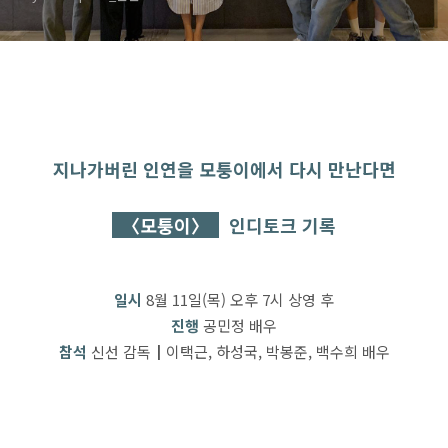
지나가버린 인연을 모퉁이에서 다시 만난다면
〈모퉁이〉
인디토크 기록
일시
8
월 11
일
(목
)
오후
7
시 상영 후
진행
공민정 배우
참석
신선 감독┃이택근
,
하성국
,
박봉준
,
백수희 배우