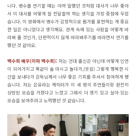
니다
.
병수를
연기할
때는
아까
말했던 것처럼 대사가 너무
좋아
서
이
대사를
어떻게
잘
전달할까
하는
생각을
가장
중점에
두었
습니다
.
이
영화에서
병수가
감정적으로
뭔가를
표현하는
게
중요
한
일은
아니었다고
생각해요
.
관계
속에
있는
사람을
어
떻게
바
라봐
줄
것인가,
단편적이지
않게
바라봐주기를
바라면서
연기를
했던
것
같아요
.
백수희 배우(이하 백수희
):
저는
건대
출신은
아닌데
어떻게
인연
이
되어가지고
똑같이
술
마시고
놀다가,
(
웃음
)
그렇게
행복한
시
간을
보내다가
감독님께서
너무
좋은
기회를
주셔서
참여하게
됐
습니다
.
저는
은유라는
캐릭터가
이
세
명의
주연들이랑
완전히
상반된
모습을
가졌다고
느꼈고
그래서
더
생기
있고
살아
있는
모습을
보여주려고
노력했던
것
같습니다
.