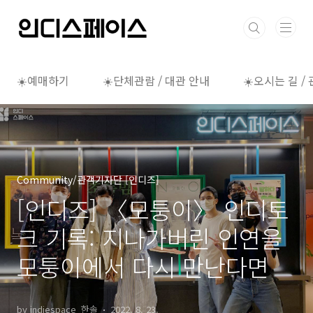
본문 바로가기
☀️예매하기
☀️단체관람 / 대관 안내
☀️오시는 길 /
Community/관객기자단 [인디즈]
[인디즈] 〈모퉁이〉 인디토
크 기록: 지나가버린 인연을
모퉁이에서 다시 만난다면
by indiespace_한솔
2022. 8. 23.