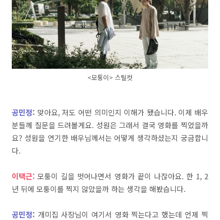
<모퉁이> 스틸컷
공민정:
맞아요
,
저도
어떤
의미인지
이해가
됐습니다
.
이제
배우
분들께
질문을
드려볼게요
.
성원은
그래서
결국
영화를
찍었을까
요
?
성원을
연기한
배우님께서는
어떻게
생각하셨는지
궁금합니
다
.
이택근:
모퉁이
길을
벗어나면서
영화가
끝이
나잖아요
.
한
1, 2
년
뒤에
모퉁이를
찍지
않았을까
하는
생각을
해봤습니다
.
공민정:
개미집
사장님이
여기서
영화
찍는다고
했는데
언제
찍