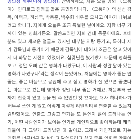
공민정 배우(이하 공민정
):
안녕하세요
,
저는
오늘
영화
〈모퉁
이〉 인디토크 진행을
맡은
공민정입니다
.
〈모퉁이〉의
신선
감
독
,
이택근
,
하성국
,
박봉준
,
백수희
배우를
모시고
이야기
나눠보
려고
합니다
.
저에게
오늘은
조금
특별한
날이에요
.
저랑
너무
가
까이
있는
영화거든요
.
말씀드리면
저희
건대
동문이에요
.
후배
분도
있고
새로운
얼굴도
있지만
대부분
저랑
동기고,
특히나
제
가
감독님과
동기이기
때문에
감독님에
대해서
조금은
알고
있어
서
더
와닿는
지점이
있었어요
. 십몇년을 봤기봤기
때문에
영화를
보고
'
정말
오빠
같은
영화가
나왔구나
,
이
사람과
정말
닮아
있는
영화가
나왔구나'
라는
생각이
들었어요
.
처음에는
영화가
좋든
안
좋든,
좋은
마음으로
응원해
주고
싶고
영화가
잘
됐으면
좋겠다
는
마음으로
봤는데
영화가
정말
너무
좋은
거예요
.
처음부터
끝
까지
집중이
됐고
눈을
뗄
수
없었던
것
같아요
.
대사
하나하나가
허투루
쓰인
게
없고
어떻게
이렇게
리얼리티를
연출할
수
있는지
감탄했어요
.
연출도
그렇고
연기는
또
본인이
많이
드러나는
연
기
,
어떤
사람인지가
보이는
연기를
개인적으로
좋아하는데
캐릭
터들이
다
그렇게
드러났던
것
같아요
.
그래서
개인적으로
저는
영화를
너무너무
잘
봤다고
말씀드리고
싶고
좋은
영화를
만들어