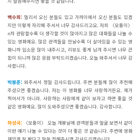
지
말씀해주시면
좋을
것
같습니다
.
백수희
:
멀리서
오신
분들도
있고
가까이에서
오신
분들도
있겠
지만
이렇게
자리해
주셔서
너무
감사드리고요
.
저희
〈모퉁이〉
n
차
관람할수록
더
생각할
것이
많아지고
많은
대화들을
나눌
수
있는
영화예요
.
많은
관객들을
만날수록
더
살아있을
수
있는
영
화니까
입소문
많이
내주시고,
리뷰도
좋게
남겨
주시면
너무
큰
힘이
되니까
많은
응원
부탁드리겠습니다
.
오늘
와주셔서
너무
감
사합니다
.
박봉준
:
와주셔서
정말
감사드립니다
.
주변
분들께
많이
추천해
주셨으면
좋겠습니다
.
저는
이
영화를
너무
사랑하거든요
.
제가
찍어서가
아니라
.
사랑하는
사람에게
같이
보자고
하면
좋을
것
같은
영화예요
.
많이
도와주셨으면
좋겠습니다
.
감사합니다
.
하성국:
〈모퉁이〉
오늘
개봉날에
관객분들과
얼굴
보면서
같이
이런
얘기
나눌
수
있다는
것이
더
좋은
것
같습니다
.
주변에
영화
재밌게
잘
봤다고
말씀
전해주시면
감사드리겠습니다
.