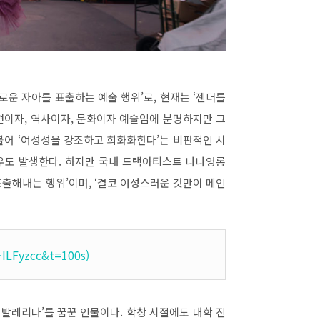
로운 자아를 표출하는 예술 행위
’
로
,
현재는
‘
젠더를
현이자
,
역사이자
,
문화이자 예술임에 분명하지만 그
불어
‘
여성성을 강조하고 희화화한다
’
는 비판적인 시
우도 발생한다
.
하지만 국내 드랙아티스트 나나영롱
 표출해내는 행위
’
이며
, ‘
결코 여성스러운 것만이 메인
ILFyzcc&t=100s)
 발레리나
’
를 꿈꾼 인물이다
.
학창 시절에도 대학 진