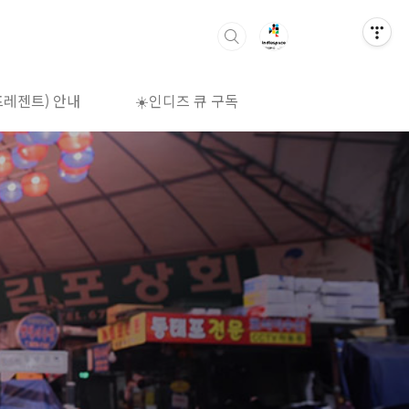
프레젠트) 안내
☀️인디즈 큐 구독
🌈상영시간표