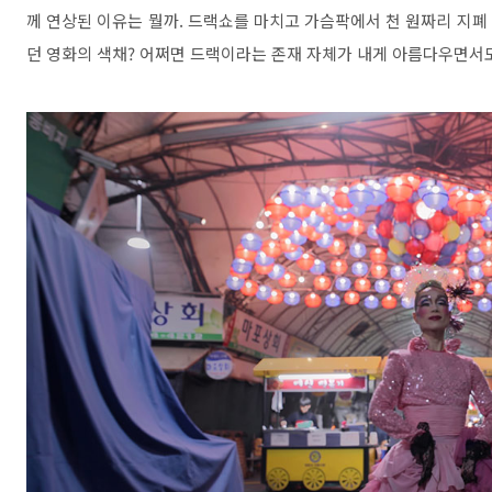
께 연상된 이유는 뭘까
.
드랙쇼를 마치고 가슴팍에서 천 원짜리 지폐 
던 영화의 색채
?
어쩌면 드랙이라는 존재 자체가 내게 아름다우면서도