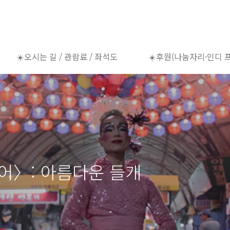
☀️오시는 길 / 관람료 / 좌석도
☀️후원(나눔자리·인디 
〈모어〉: 아름다운 들개