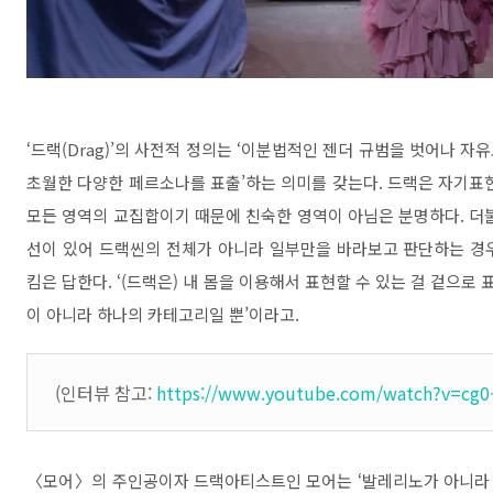
‘
드랙
(Drag)’
의 사전적 정의는
‘
이분법적인 젠더 규범을 벗어나 자유
초월한 다양한 페르소나를 표출
’
하는 의미를 갖는다
.
드랙은 자기표
모든 영역의 교집합이기 때문에 친숙한 영역이 아님은 분명하다
.
더
선이 있어 드랙씬의 전체가 아니라 일부만을 바라보고 판단하는 경
킴은 답한다
. ‘(
드랙은
)
내 몸을 이용해서 표현할 수 있는 걸 겉으로
이 아니라 하나의 카테고리일 뿐
’
이라고
.
(인터뷰 참고:
https://www.youtube.com/watch?v=cg0-
〈
모어
〉
의 주인공이자 드랙아티스트인 모어는
‘
발레리노가 아니라