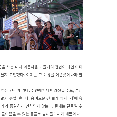
글을 쓰는 내내 아름다움과 들개의 결합이 과연 어디
었을지 고민했다
.
이제는 그 이유를 어렴풋이나마 알
 하는 인간이 없다
.
주인에게서 버려졌을 수도
,
본래
 알지 못할 것이다
.
흥미로운 건 들개 역시
‘
개
’
에 속
 개가 동일하게 인식되지 않는다
.
들개는 길들일 수
 물어뜯을 수 있는 동물로 받아들여지기 때문이다
.