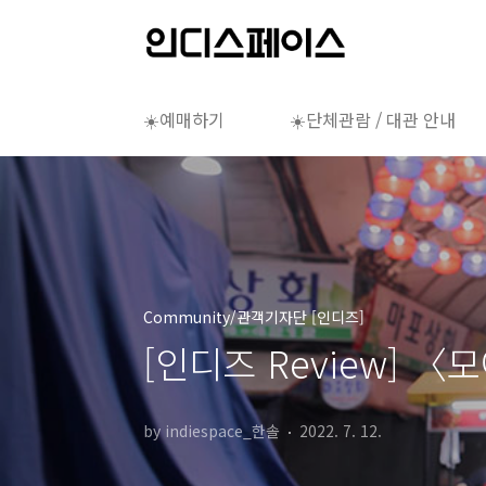
본문 바로가기
☀️예매하기
☀️단체관람 / 대관 안내
Community/관객기자단 [인디즈]
[인디즈 Review] 
by indiespace_한솔
2022. 7. 12.