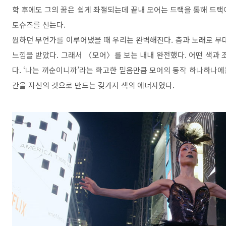
학 후에도 그의 꿈은 쉽게 좌절되는데 끝내 모어는 드랙을 통해
드랙
토슈즈를 신는다
.
원하던 무언가를 이루어냈을 때 우리는 완벽해진다
.
춤과 노래로 무
느낌을 받았다
.
그래서
〈
모어
〉
를 보는 내내 완전했다
.
어떤 색과 
다
. ‘
나는 끼순이니까
’
라는 확고한 믿음만큼 모어의 동작 하나하나에
간을 자신의 것으로 만드는 갖가지 색의 에너지였다
.