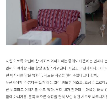
사실 이토록 확신에 찬 어조로 이야기하는 중에도 마음에는 언제나 
관해 이야기할 때는 항상 조심스러워진다
.
지금도 마찬가지다
.
그러
던 메시지를 담은 영화다
.
새로운 지평을 열어주었다고나 할까
.
누군가에게
‘
아름다운 들개
’
라는 말이 과도한 어조로
,
조금은 그로테
른 비교라고 이야기할 수도 있다
.
부디 내가 전하려는 마음이 왜곡 
글이 아니기를
.
문득 떠오른 영감을 펼쳐 보인 당찬 시도로 봐주시기