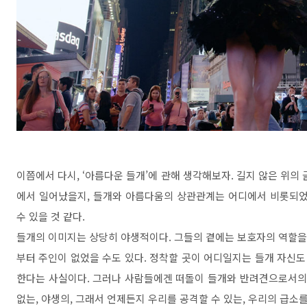
이쯤에서 다시
, ‘
아름다운 들개
’
에 관해 생각해보자
.
길지 않은 위의 
에서 일어났을지
,
들개와 아름다움의 상관관계는 어디에서 비롯되
수 있을 것 같다
.
들개의 이미지는 상당히 야생적이다
.
그들의 곁에는 보호자의 역할을
부터 주인이 없었을 수도 있다
.
정착할 곳이 어디일지는 들개 자신도
한다는 사실이다
.
그러나 사람들에겐 떠돌이 들개와 반려견으로서의
없는
,
야생의
,
그래서 언제든지 우리를 공격할 수 있는
,
우리의 급소를