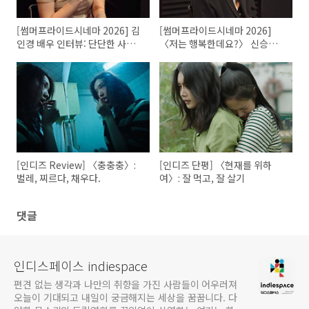
[썸머프라이드시네마 2026] 김
[썸머프라이드시네마 2026]
인경 배우 인터뷰: 단단한 사람
〈저는 행복한데요?〉 신승은
이 되어 건네는 위로
감독 인터뷰: 우리의 슬픔, 우리
의 기쁨
[인디즈 Review] 〈충충충〉:
[인디즈 단평] 〈현재를 위하
벌레, 찌르다, 채우다.
여〉: 잘 먹고, 잘 살기
댓글
인디스페이스 indiespace
편견 없는 생각과 나만의 취향을 가진 사람들이 어우러져
오늘이 기대되고 내일이 궁금해지는 세상을 꿈꿉니다. 다