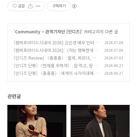
공감
구독하기
'
Community
>
관객기자단 [인디즈]
' 카테고리의 다른 글
[썸머프라이드시네마 2026] 김인경 배우 인터
2026.07.08
뷰: 단단한 사람이 되어 건네는 위로
[썸머프라이드시네마 2026] 〈저는 행복한데
2026.07.08
(0)
요?〉 신승은 감독 인터뷰: 우리의 슬픔, 우리의
[인디즈 Review] 〈충충충〉: 벌레, 찌르다, 채
2026.07.02
기쁨
우다.
(1)
[인디즈 단평] 〈현재를 위하여〉: 잘 먹고, 잘 살
2026.06.27
(0)
기
[인디즈 단평] 〈충충충〉: 세계의 사각지대에 사
2026.06.27
(0)
는 아이들
(0)
관련글