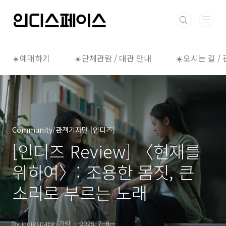
본문 바로가기
☀️예매하기
☀️단체관람 / 대관 안내
☀️오시는 길 /
Community/관객기자단 [인디즈]
[인디즈 Review] 〈현재를
위하여〉: 조용한 몸짓, 큰
소리로 부르는 노래
by indiespace_가람
2026. 7. 8.