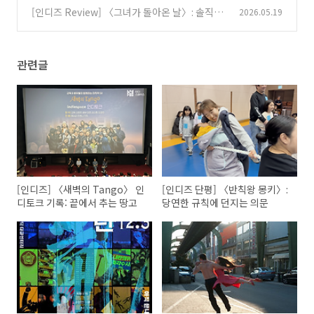
[인디즈 Review] 〈그녀가 돌아온 날〉: 솔직함
2026.05.19
이라는 무대
(0)
관련글
[인디즈] 〈새벽의 Tango〉 인
[인디즈 단평] 〈반칙왕 몽키〉:
디토크 기록: 끝에서 추는 땅고
당연한 규칙에 던지는 의문