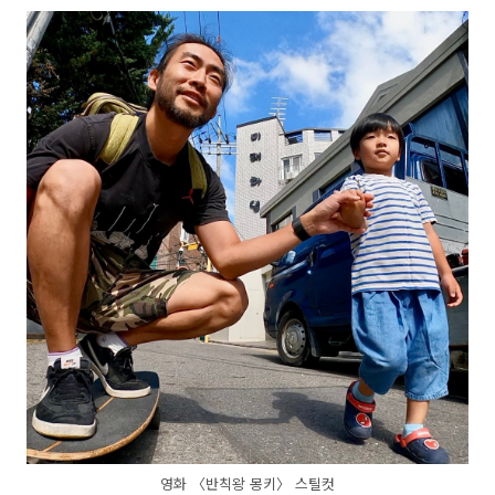
영화 〈반칙왕 몽키〉 스틸컷