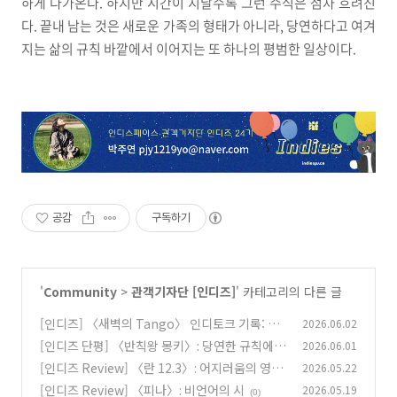
하게 다가온다. 하지만 시간이 지날수록 그런 수식은 점차 흐려진
다. 끝내 남는 것은 새로운 가족의 형태가 아니라, 당연하다고 여겨
지는 삶의 규칙 바깥에서 이어지는 또 하나의 평범한 일상이다.
공감
구독하기
'
Community
>
관객기자단 [인디즈]
' 카테고리의 다른 글
[인디즈] 〈새벽의 Tango〉 인디토크 기록: 끝
2026.06.02
에서 추는 땅고
[인디즈 단평] 〈반칙왕 몽키〉: 당연한 규칙에
2026.06.01
(0)
던지는 의문
[인디즈 Review] 〈란 12.3〉: 어지러움의 영화
2026.05.22
(0)
화
[인디즈 Review] 〈피나〉: 비언어의 시
2026.05.19
(0)
(0)