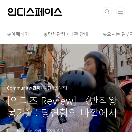
본문 바로가기
☀️예매하기
☀️단체관람 / 대관 안내
☀️오시는 길 /
Community/관객기자단 [인디즈]
[인디즈 Review] 〈반칙왕
몽키〉: 당연함의 바깥에서
by indiespace_가람
2026. 6. 1.