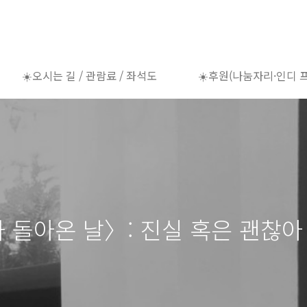
☀️오시는 길 / 관람료 / 좌석도
☀️후원(나눔자리·인디 
가 돌아온 날〉: 진실 혹은 괜찮아