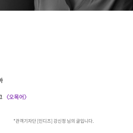
아
고
〈오목어〉
*관객기자단 [인디즈] 강신정 님의 글입니다.