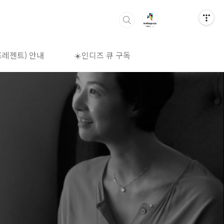
프레젠트) 안내
☀️인디즈 큐 구독
🌈상영시간표