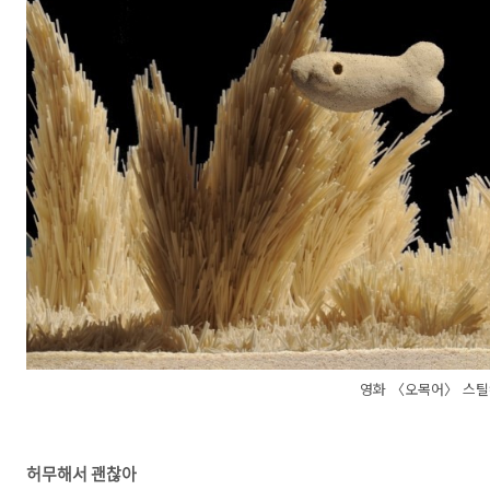
영화 〈오목어〉 스
허무해서 괜찮아