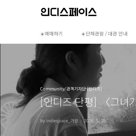
본문 바로가기
☀️예매하기
☀️단체관람 / 대관 안내
Community/관객기자단 [인디즈]
[인디즈 단평] 〈그녀
by indiespace_가람
2026. 5. 15.