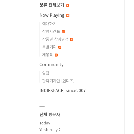
분류 전체보기
Now Playing
예매하기
상영시간표
작품별 상영일정
특별기획
개봉작
Community
알림
관객기자단 [인디즈]
INDIESPACE, since2007
전체 방문자
Today :
Yesterday :