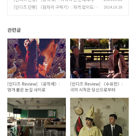
다가서기
[인디즈 단평] 〈잠자리 구하기〉: 자격 없이도
2024.10.28
(0)
자애(自愛)를
(0)
관련글
[인디즈 Review] 〈공작새〉:
[인디즈 Review] 〈수유천〉:
엉겨 붙은 눈길 사이로
극의 시작은 당신으로부터