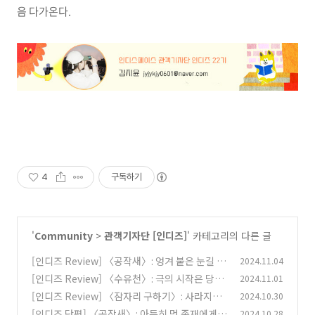
음 다가온다.
4
구독하기
'
Community
>
관객기자단 [인디즈]
' 카테고리의 다른 글
[인디즈 Review] 〈공작새〉: 엉겨 붙은 눈길 사
2024.11.04
이로
[인디즈 Review] 〈수유천〉: 극의 시작은 당신
2024.11.01
(1)
으로부터
[인디즈 Review] 〈잠자리 구하기〉: 사라지는
2024.10.30
(1)
과거란 없다
[인디즈 단평] 〈공작새〉: 아득히 먼 존재에게
2024.10.28
(1)