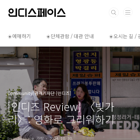
본문 바로가기
☀️예매하기
☀️단체관람 / 대관 안내
☀️오시는 길 /
Community/관객기자단 [인디즈]
[인디즈 Review] 〈빚가
리〉: 영화로 그리워하기
by indiespace_가람
2024. 10. 30.