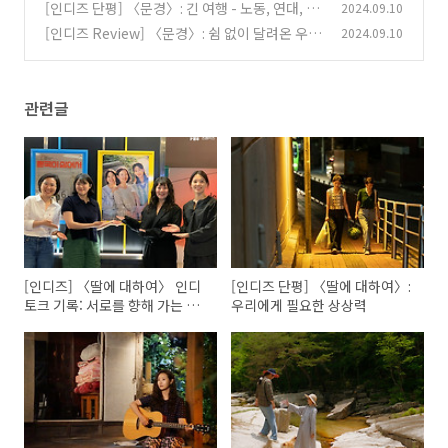
[인디즈 단평] 〈문경〉: 긴 여행 - 노동, 연대, 가
2024.09.10
(1)
능성과 좌절 - 의 끝에는
[인디즈 Review] 〈문경〉: 쉼 없이 달려온 우리
2024.09.10
(5)
에게
(0)
관련글
[인디즈] 〈딸에 대하여〉 인디
[인디즈 단평] 〈딸에 대하여〉:
토크 기록: 서로를 향해 가는 마
우리에게 필요한 상상력
음들