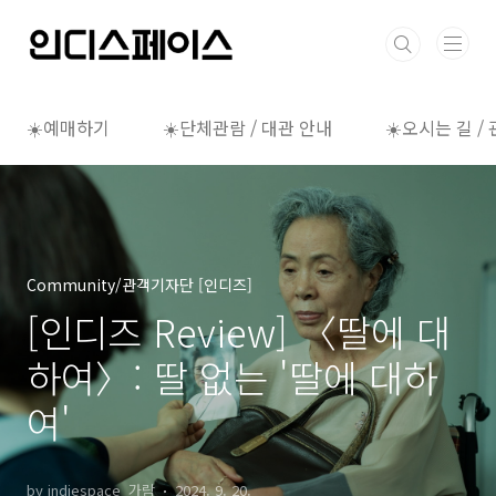
본문 바로가기
☀️예매하기
☀️단체관람 / 대관 안내
☀️오시는 길 /
Community/관객기자단 [인디즈]
[인디즈 Review] 〈딸에 대
하여〉: 딸 없는 '딸에 대하
여'
by indiespace_가람
2024. 9. 20.