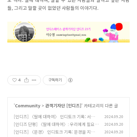
들, 그리고 말할 곳이 없었던 사람들의 이야기다.
4
구독하기
'
Community
>
관객기자단 [인디즈]
' 카테고리의 다른 글
[인디즈] 〈딸에 대하여〉 인디토크 기록: 서로를
2024.09.20
향해 가는 마음들
[인디즈 단평] 〈딸에 대하여〉: 우리에게 필요한
2024.09.20
(10)
상상력
[인디즈] 〈문경〉 인디토크 기록: 문경을 지나
2024.09.20
(0)