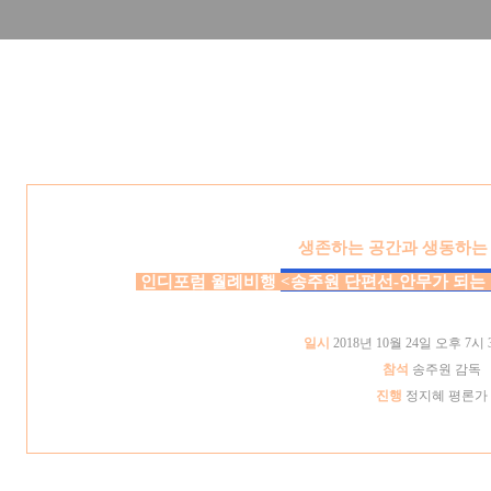
생존하는 공간과 생동하는
인디포럼 월례비행
<
송주원 단편선-안무가 되는
일시
2018
년 10
월 24
일 오후 7
시
참석
송주원 감독
진행
정지혜 평론가