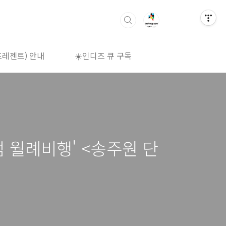
프레젠트) 안내
☀️인디즈 큐 구독
🌈상영시간표
 월례비행' <송주원 단