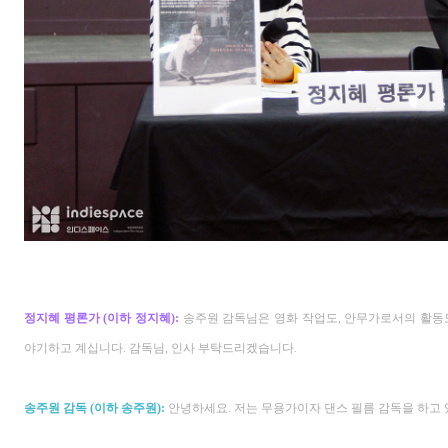
정지혜 평론가
(
이하 정지혜
):
송주원 감독님은 영화 작업도
,
안무가로서의 활동
야기하고 계십니다
.
감독님
,
인사 부탁드리겠습니다
.
송주원 감독
(
이하 송주원
)
:
안녕하세요
.
저는 무용가이자 댄스 필름 감독을 하고