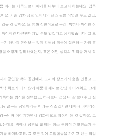
 몸
’
이라는 제목으로 이야기를 나누어 보고자 하는데요
,
감독
었어요
.
기존 영화 장르 안에서의 댄스 필름 작업일 수도 있고
,
 있을 것 같아요
.
또 영화 전반적으로 공간
,
특히나 특정한 장
소 특정적인 다큐멘터리일 수도 있겠다고 생각했습니다
.
그 모
는지 하나씩 짚어보는 것이 감독님 작품에 접근하는 가장 흥
명을 어떻게 정리하셨는지
,
혹은 어떤 생각의 궤적을 거쳐 작
다가 공연장 밖의 공간에서
,
도시의 장소에서 춤을 만들고 그
객석 확보가 되지 않기 때문에 제대로 감상이 어려워요
.
그래
 기록하는 방식을 선택했고
,
하다보니 점점 더 잘 보여주고 싶
인동 골목은 공연하기는 어려운 장소였지만 테마나 이야기상
영감독님과 이야기하면서 영화적으로 확장이 된 것 같아요
.
그
 있는데요
,
밖에서 공연을 할 때는 장소 특정적 퍼포먼스가 무
야기를 하더라고요
.
그 모든 것에 교집합들을 가지고 있는 작업