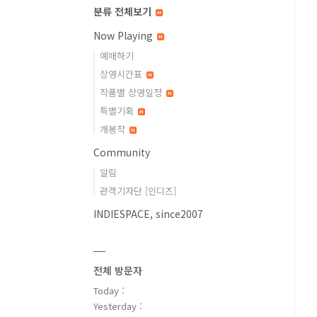
분류 전체보기
Now Playing
예매하기
상영시간표
작품별 상영일정
특별기획
개봉작
Community
알림
관객기자단 [인디즈]
INDIESPACE, since2007
전체 방문자
Today :
Yesterday :