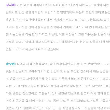
정지혜
:
이번 송주원 감독님 단편선 월례비행은
‘
안무가 되는 공간
,
공간이 되는
님께서도 항상 본인의 작업이 무엇이라고 명명되어야 하는지 고민이 있다고 들
혹은 최근에 미술관이나 갤러리에서 전시되는 퍼포먼스 아트의 개념으로도 볼 수
소에서 벌어지는 신체적 움직임을 계속해서 기록하고 계시기 때문에 이것은 장
든 가능성들을 작품 안에 가지고 있는데
,
어떤 특징들이 그런 가능성을 만들어 내
미로운 방법이 아닐까 하고 생각했습니다
.
감독님께서는 본인의 작품에 대한 명
업을 이어오고 계신지 여쭤보고 싶습니다
.
송주원
:
작업의 시작은 블랙박스
,
공연무대에서만 공연을 하는 것이었어요
.
그러
것을 사람들에게 보여주기 시작한 것인데요
,
사실 특정한 장소에서 하는 공연은 
서 춤을 제대로 보여주기 위해 영상으로 기록해서 웹상에 공개하고자 비디오로
다는
,
더 잘 만들고 싶다는 생각이 들면서 새로운 방식을 시도하게 되었어요
.
옥
가장 중요한 장소였어요
.
그분들의 삶의 공간을 영상으로 담고자 해서 영화 촬
이후에 공연을 할 때에는 영상 따로
,
공연 따로 두 개의 채널로 보이도록 만들고
엇인지
,
댄스 필름이 무엇인지
,
제가 만드는 작업을 둘러싸고 사람들이 많은 이