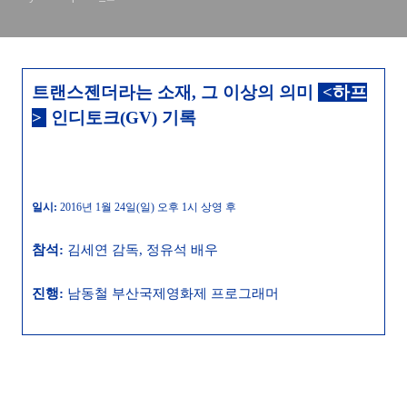
트랜스젠더라는 소재, 그 이상의 의미
<하프
>
인디토크(GV)
기
록
일시:
2016
년 1
월 24
일(일
)
오후 1
시
상영 후
참석:
김세연 감독, 정유석 배우
진행:
남동철 부산국제영화제 프로그래머