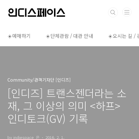
본문 바로가기
☀️예매하기
☀️단체관람 / 대관 안내
☀️오시는 길 /
Community/관객기자단 [인디즈]
[인디즈] 트랜스젠더라는 소
재, 그 이상의 의미 <하프>
인디토크(GV) 기록
by indiespace_은
2016. 2. 1.