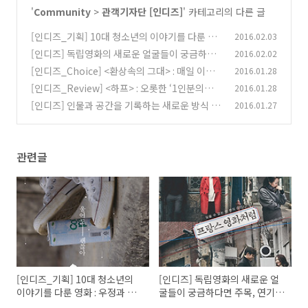
'
Community
>
관객기자단 [인디즈]
' 카테고리의 다른 글
[인디즈_기획] 10대 청소년의 이야기를 다룬 영
2016.02.03
화 : 우정과 사랑 그리고 성장
[인디즈] 독립영화의 새로운 얼굴들이 궁금하다
2016.02.02
(0)
면 주목, 연기학도들은 더욱 주목! <프랑스 영화
[인디즈_Choice] <환상속의 그대> : 매일 이별
2016.01.28
처럼> 인디토크(GV) 기록
하며 살고 있구나
(0)
[인디즈_Review] <하프> : 오롯한 ‘1인분의
2016.01.28
(0)
삶’을 위한 투쟁
[인디즈] 인물과 공간을 기록하는 새로운 방식 <
2016.01.27
(0)
거미의 땅> 인디토크(GV) 기록
(0)
관련글
[인디즈_기획] 10대 청소년의
[인디즈] 독립영화의 새로운 얼
이야기를 다룬 영화 : 우정과 사
굴들이 궁금하다면 주목, 연기학
랑 그리고 성장
도들은 더욱 주목! <프랑스 영화