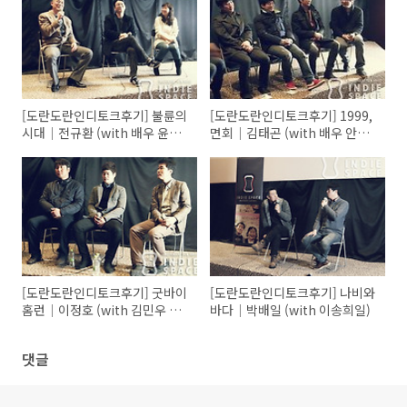
[도란도란인디토크후기] 불륜의
[도란도란인디토크후기] 1999,
시대│전규환 (with 배우 윤동
면회│김태곤 (with 배우 안재
환)
홍 김창환 심희섭)
[도란도란인디토크후기] 굿바이
[도란도란인디토크후기] 나비와
홈런│이정호 (with 김민우 코
바다│박배일 (with 이송희일)
치, 정지민 주장)
댓글