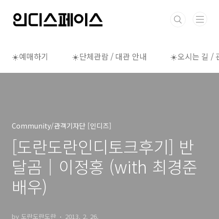
본문 바로가기
☀️예매하기
☀️단체관람 / 대관 안내
☀️오시는 길 /
Community/관객기자단 [인디즈]
[도란도란인디토크후기] 반
달곰│이정홍 (with 최경준
배우)
by 도란도란도란
2013. 2. 26.