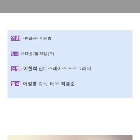
영화
:
<반달곰>_이정홍
일시
: 2013년 2월 23일 (토)
진행
:
이현희
인디스페이스 프로그래머
참석
:
이정홍
감독, 배우
최경준