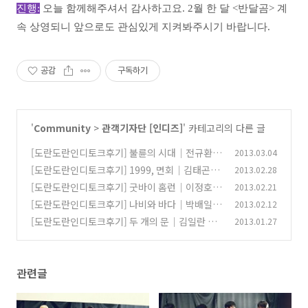
진행:
오늘 함께해주셔서 감사하고요. 2월 한 달 <반달곰> 계
속 상영되니 앞으로도 관심있게 지켜봐주시기 바랍니다.
공감
구독하기
'
Community
>
관객기자단 [인디즈]
' 카테고리의 다른 글
[도란도란인디토크후기] 불륜의 시대│전규환
2013.03.04
(with 배우 윤동환)
[도란도란인디토크후기] 1999, 면회│김태곤
2013.02.28
(0)
(with 배우 안재홍 김창환 심희섭)
[도란도란인디토크후기] 굿바이 홈런│이정호
2013.02.21
(0)
(with 김민우 코치, 정지민 주장)
[도란도란인디토크후기] 나비와 바다│박배일
2013.02.12
(0)
(with 이송희일)
[도란도란인디토크후기] 두 개의 문│김일란 홍
2013.01.27
(0)
지유
(0)
관련글