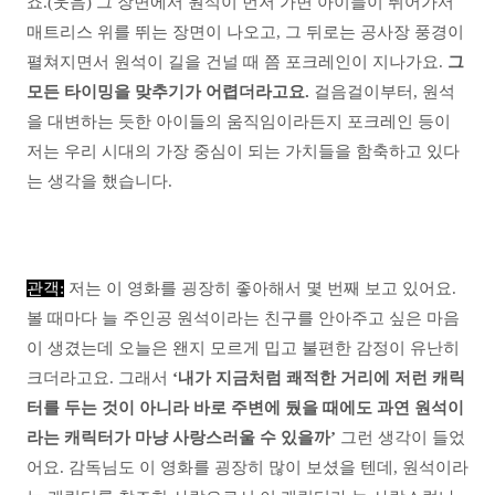
죠.(웃음) 그 장면에서 원석이 먼저 가면 아이들이 뛰어가서
매트리스 위를 뛰는 장면이 나오고, 그 뒤로는 공사장 풍경이
펼쳐지면서 원석이 길을 건널 때 쯤 포크레인이 지나가요.
그
모든 타이밍을 맞추기가 어렵더라고요.
걸음걸이부터, 원석
을 대변하는 듯한 아이들의 움직임이라든지 포크레인 등이
저는 우리 시대의 가장 중심이 되는 가치들을 함축하고 있다
는 생각을 했습니다.
관객:
저는 이 영화를 굉장히 좋아해서 몇 번째 보고 있어요.
볼 때마다 늘 주인공 원석이라는 친구를 안아주고 싶은 마음
이 생겼는데 오늘은 왠지 모르게 밉고 불편한 감정이 유난히
크더라고요. 그래서
‘내가 지금처럼 쾌적한 거리에 저런 캐릭
터를 두는 것이 아니라 바로 주변에 뒀을 때에도 과연 원석이
라는 캐릭터가 마냥 사랑스러울 수 있을까’
그런 생각이 들었
어요. 감독님도 이 영화를 굉장히 많이 보셨을 텐데, 원석이라