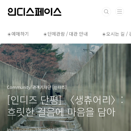
본문 바로가기
☀️예매하기
☀️단체관람 / 대관 안내
☀️오시는 길 /
Community/관객기자단 [인디즈]
[인디즈 단평] 〈생츄어리〉:
흐릿한 걸음에 마음을 담아
by indiespace_가람
2024. 6. 25.