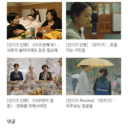
[인디즈 단평] 〈다섯 번째 방〉:
[인디즈 단평] 〈양치기〉: 흔들
사랑의 울타리에도 문은 필요해
리는 거짓말
[인디즈 단평] 〈다우렌의 결
[인디즈 Review] 〈양치기〉:
혼〉: 영화를 위해서라면
마주보는 얼굴들
댓글