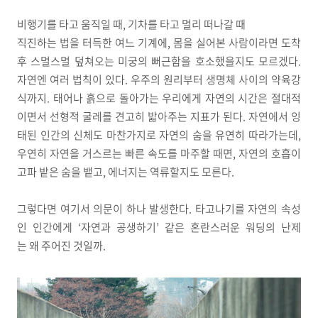
비행기를 타고 움직일 때, 기차를 타고 멀리 떠나갈 때
직진하는 법을 터득한 여느 기계에, 몸을 실어본 사람이라면 도착
후 스멀스멀 덮쳐오는 미궁의 뻐근함을 호소했을지도 모르겠다.
자연엔 여러 법칙이 있다. 우주의 원리부터 생명체 사이의 약육강
식까지. 태어나 흙으로 돌아가는 우리에게 자연의 시간은 절대적
이면서 선형적 굴레를 견고히 밟아주는 지표가 된다. 자연에서 잉
태된 인간의 신체도 마찬가지로 자연의 숨을 유연히 따라가는데,
우연히 자연을 거스르는 빠른 속도를 마주할 때면, 자연의 호흡이
고파 밭은 숨을 뱉고, 에너지는 역류할지도 모른다.
그렇다면 여기서 의문이 하나 발생한다. 타고나기를 자연의 속성
인 인간에게 ‘자연과 공생하기’ 같은 혼란스러운 워딩의 난제
는 왜 주어진 것일까.