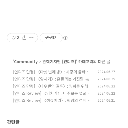
2
구독하기
'
Community
>
관객기자단 [인디즈]
' 카테고리의 다른 글
[인디즈 단평] 〈다섯 번째 방〉: 사랑의 울타리
2024.06.27
에도 문은 필요해
[인디즈 단평] 〈양치기〉: 흔들리는 거짓말
2024.06.25
(1)
(0)
[인디즈 단평] 〈다우렌의 결혼〉: 영화를 위해서
2024.06.22
라면
[인디즈 Review] 〈양치기〉: 마주보는 얼굴들
2024.06.22
(0)
[인디즈 Review] 〈생츄어리〉: 책임의 경계를
2024.06.21
(0)
탐구하다
(1)
관련글