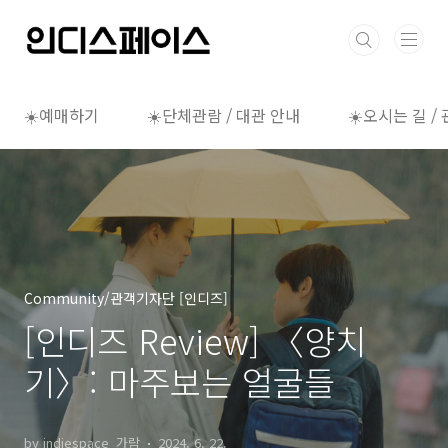
본문 바로가기
☀️예매하기
☀️단체관람 / 대관 안내
☀️오시는 길 /
Community/관객기자단 [인디즈]
[인디즈 Review] 〈양치
기〉: 마주보는 얼굴들
by indiespace_가람
2024. 6. 22.