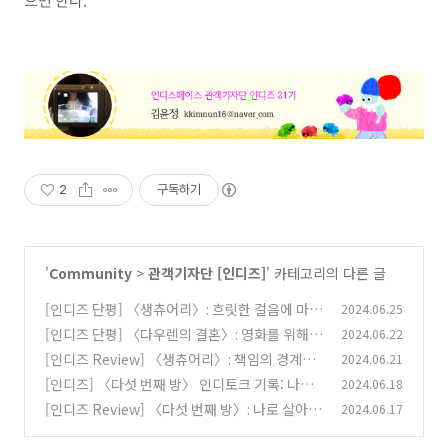
으면 한다.
2
구독하기
'
Community
>
관객기자단 [인디즈]
' 카테고리의 다른 글
[인디즈 단평] 〈생츄어리〉: 흐릿한 걸음에 마음
2024.06.25
을 담아
[인디즈 단평] 〈다우렌의 결혼〉: 영화를 위해서
2024.06.22
(0)
라면
[인디즈 Review] 〈생츄어리〉: 책임의 경계를
2024.06.21
(0)
탐구하다
[인디즈] 〈다섯 번째 방〉 인디토크 기록: 나의
2024.06.18
(1)
목소리를 찾는 과정
[인디즈 Review] 〈다섯 번째 방〉: 나로 살아가
2024.06.17
(0)
는 법
(0)