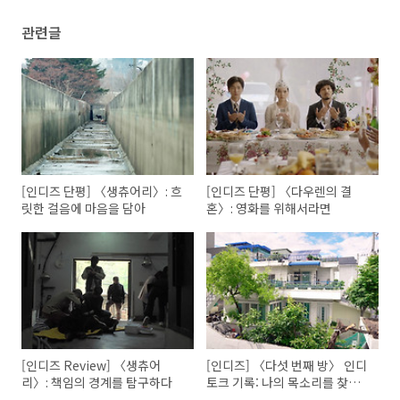
관련글
[인디즈 단평] 〈생츄어리〉: 흐
[인디즈 단평] 〈다우렌의 결
릿한 걸음에 마음을 담아
혼〉: 영화를 위해서라면
[인디즈 Review] 〈생츄어
[인디즈] 〈다섯 번째 방〉 인디
리〉: 책임의 경계를 탐구하다
토크 기록: 나의 목소리를 찾는
과정