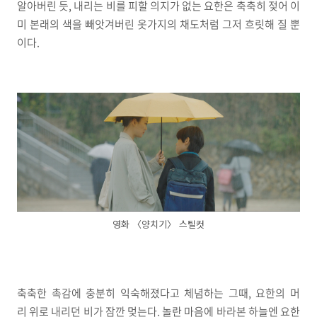
알아버린 듯, 내리는 비를 피할 의지가 없는 요한은 축축히 젖어 이
미 본래의 색을 빼앗겨버린 옷가지의 채도처럼 그저 흐릿해 질 뿐
이다.
영화 〈양치기〉 스틸컷
축축한 촉감에 충분히 익숙해졌다고 체념하는 그때, 요한의 머
리 위로 내리던 비가 잠깐 멎는다. 놀란 마음에 바라본 하늘엔 요한