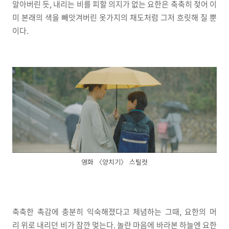
알아버린 듯, 내리는 비를 피할 의지가 없는 요한은 축축히 젖어 이
미 본래의 색을 빼앗겨버린 옷가지의 채도처럼 그저 흐릿해 질 뿐
이다.
영화 〈양치기〉 스틸컷
축축한 촉감에 충분히 익숙해졌다고 체념하는 그때, 요한의 머
리 위로 내리던 비가 잠깐 멎는다. 놀란 마음에 바라본 하늘엔 요한