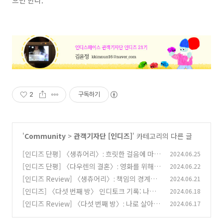
으면 한다.
2
구독하기
'
Community
>
관객기자단 [인디즈]
' 카테고리의 다른 글
[인디즈 단평] 〈생츄어리〉: 흐릿한 걸음에 마음
2024.06.25
을 담아
[인디즈 단평] 〈다우렌의 결혼〉: 영화를 위해서
2024.06.22
(0)
라면
[인디즈 Review] 〈생츄어리〉: 책임의 경계를
2024.06.21
(0)
탐구하다
[인디즈] 〈다섯 번째 방〉 인디토크 기록: 나의
2024.06.18
(1)
목소리를 찾는 과정
[인디즈 Review] 〈다섯 번째 방〉: 나로 살아가
2024.06.17
(0)
는 법
(0)