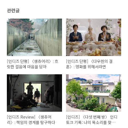
관련글
[인디즈 단평] 〈생츄어리〉: 흐
[인디즈 단평] 〈다우렌의 결
릿한 걸음에 마음을 담아
혼〉: 영화를 위해서라면
[인디즈 Review] 〈생츄어
[인디즈] 〈다섯 번째 방〉 인디
리〉: 책임의 경계를 탐구하다
토크 기록: 나의 목소리를 찾는
과정