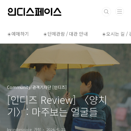
본문 바로가기
☀️예매하기
☀️단체관람 / 대관 안내
☀️오시는 길 /
Community/관객기자단 [인디즈]
[인디즈 Review] 〈양치
기〉: 마주보는 얼굴들
by indiespace_가람
2024. 6. 22.