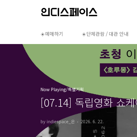
본문 바로가기
☀️예매하기
☀️단체관람 / 대관 안내
Now Playing/특별기획
[07.14] 독립영화 쇼
by indiespace_은
2026. 6. 22.