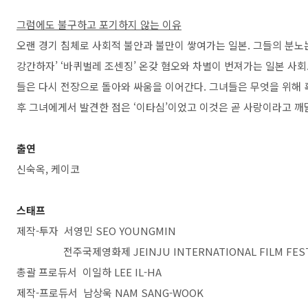
그럼에도 불구하고 포기하지 않는 이유
오랜 경기 침체로 사회적 불안과 불만이 쌓여가는 일본. 그들의 분노
강간하자’ ‘바퀴벌레 조센징’ 온갖 혐오와 차별이 번져가는 일본 사회.
들은 다시 전장으로 돌아와 싸움을 이어간다. 그녀들은 무엇을 위해 
후 그녀에게서 발견한 점은 ‘이타심’이었고 이것은 곧 사랑이라고 깨달
출연
신숙옥, 케이코
스태프
제작-투자 서영민 SEO YOUNGMIN
전주국제영화제 JEINJU INTERNATIONAL FILM FEST
총괄 프로듀서 이일하 LEE IL-HA
제작-프로듀서 남상욱 NAM SANG-WOOK