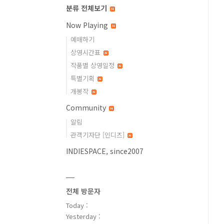
분류 전체보기
Now Playing
예매하기
상영시간표
작품별 상영일정
특별기획
개봉작
Community
알림
관객기자단 [인디즈]
INDIESPACE, since2007
전체 방문자
Today :
Yesterday :