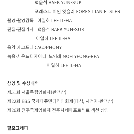
백윤석 BAEK YUN-SUK
포레스트 이안 엣슬러 FOREST IAN ETSLER
촬영-촬영감독 이일하 LEE IL-HA
편집-편집기사 백윤석 BAEK YUN-SUK
이일하 LEE IL-HA
음악 카코포니 CACOPHONY
녹음-사운드디자이너 노영래 NOH YEONG-REA
이일하 LEE IL-HA
상영 및 수상내역
제51회 서울독립영화제(관객상)
제22회 EBS 국제다큐멘터리영화제(대상, 시청자·관객상)
제26회 전주국제영화제 전주시네마프로젝트 섹션 상영
필모그래피