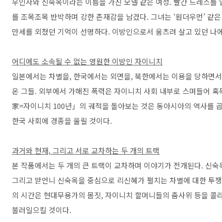
우인사와 신숙옥이라는 이름을 가진 모델 같은 여성. 빨간 드레스를
를 조목조목 반박하며 강한 존재감을 남겼다. 그녀는 ‘원더우먼’ 같은
만세를 외쳤던 기억이 선명하다. 이방인으로서 움츠려 살고 있던 나
어디에도 소속될 수 없는 영원한 이방인 자이니치
일본에서는 차별을, 한국에서는 외면을, 북한에서는 이용을 당하면서
온 그들. 외부에서 가해진 폭력은 자이니치 사회 내부로 스며들어 
家=자이니치 100년」의 궤적을 돌아보는 것은 동아시아의 역사를 곱
한국 사회에 경종을 울릴 것이다.
과거와 현재, 그리고 서로 교차하는 두 개의 트랙
본 작품에서는 두 개의 큰 트랙이 교차하며 이야기가 전개된다. 신숙옥
그리고 맏언니 신숙옥을 중심으로 리신혜가 펼치는 차별에 대한 투쟁
의 시간은 현대무용가의 몸짓, 자이니치 할머니들의 춤사위 등을 콜
불러일으킬 것이다.