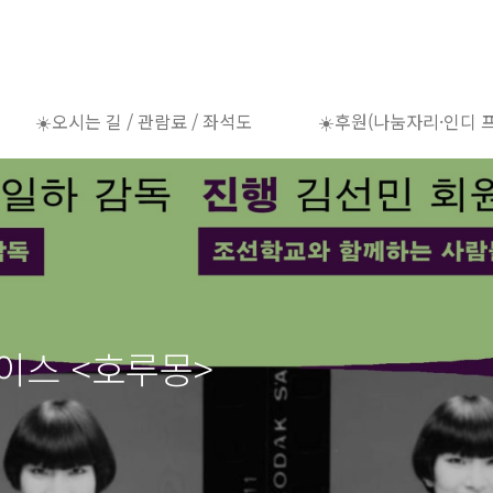
☀️오시는 길 / 관람료 / 좌석도
☀️후원(나눔자리·인디 
케이스 <호루몽>