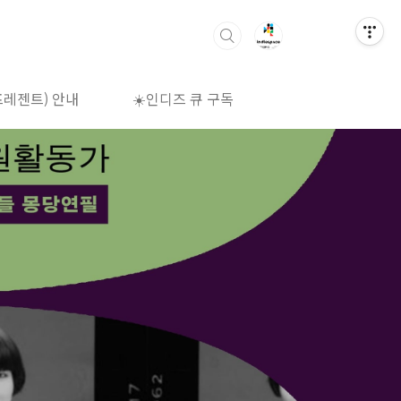
프레젠트) 안내
☀️인디즈 큐 구독
🌈상영시간표