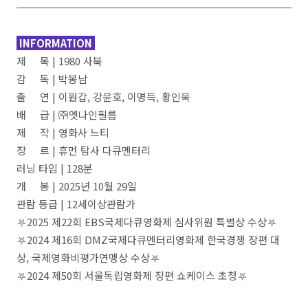
INFORMATION
제 목 | 1980 사북
감 독 | 박봉남
출 연 | 이원갑, 강윤호, 이명득, 황인욱
배 급 | ㈜엣나인필름
제 작 | 영화사 느티
장 르 | 휴먼 탐사 다큐멘터리
러닝 타임 | 128분
개 봉 | 2025년 10월 29일
관람 등급 | 12세이상관람가
⛧2025 제22회 EBS국제다큐영화제 심사위원 특별상 수상⛧
⛧2024 제16회 DMZ국제다큐멘터리영화제 한국경쟁 장편 대
상, 국제영화비평가연맹상 수상⛧
⛧2024 제50회 서울독립영화제 장편 쇼케이스 초청⛧