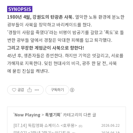
SYNOPSIS
1980년 4월, 강원도의 탄광촌 사북.
열악한 노동 환경에 분노한
광부들이 사북을 장악하고 바리케이드를 쳤다.
'경찰이 사람을 죽였다'라는 비명이 밤공기를 갈랐고 '폭도'로 돌
변한 광부들 앞에서 경찰은 막대한 피해를 입고 퇴각했다.
그리고 무장한 계엄군이 사북으로 향한다!
45년 후, 생존자들은 증언한다. 하지만 기억은 엇갈리고, 서로를
가해자로 지목한다. 잊힌 현대사의 비극, 광주 한 달 전, 사북
에 묻힌 진실을 캐낸다.
공감
구독하기
'
Now Playing
>
특별기획
' 카테고리의 다른 글
[07.14] 독립영화 쇼케이스 <호루몽>
2026.06.22
(0)
[08.02] <3학년 2학기> 인디토크
2026.06.19