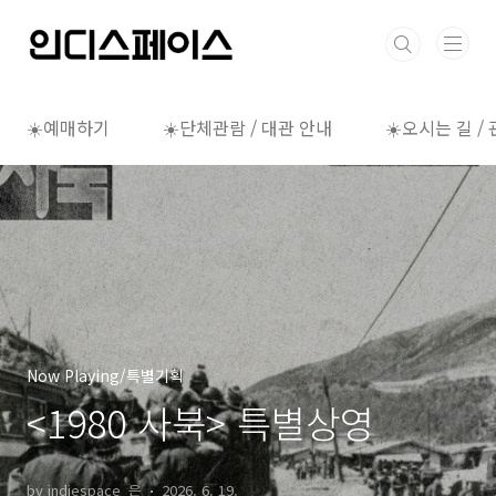
본문 바로가기
☀️예매하기
☀️단체관람 / 대관 안내
☀️오시는 길 /
Now Playing/특별기획
<1980 사북> 특별상영
by indiespace_은
2026. 6. 19.