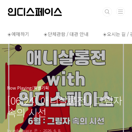
본문 바로가기
☀️예매하기
☀️단체관람 / 대관 안내
☀️오시는 길 /
Now Playing/특별기획
[06.24] 애니살롱전 | 그림자
속의 시선
by indiespace_은
2026. 6. 8.