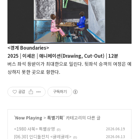
<경계 Boundaries>
2025 | 이세은 | 애니메이션(Drawing, Cut-Out) | 12분
버스 좌석 등받이가 최대한으로 밀린다. 뒷좌석 승객의 여정은 예
상하지 못한 곳으로 향한다.
공감
구독하기
'
Now Playing
>
특별기획
' 카테고리의 다른 글
<1980 사북> 특별상영
2026.06.19
(0)
[06.30] 인디돌잔치 <귤레귤레>
2026.06.13
(0)