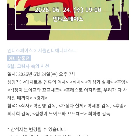
인디스페이스 X 서울인디애니페스트
애니살롱전
6월: 그림자 속의 시선
일시: 2026년 6월 24일(수) 오후 7시
상영작: <애처로운 인류의 역사> <식사> <가상과 실체> <후잉>
<겁쟁이 노이프와 꼬프쳬크> <프레스토 아지타토, 우리가 다 사
라질 때까지> <경계>
참석: <식사> 박선영 감독, <가상과 실체> 박세홍 감독, <후잉>
최지희 감독, <겁쟁이 노이프와 꼬프쳬크> 최하영 감독
* 참석자는 변경될 수 있습니다.