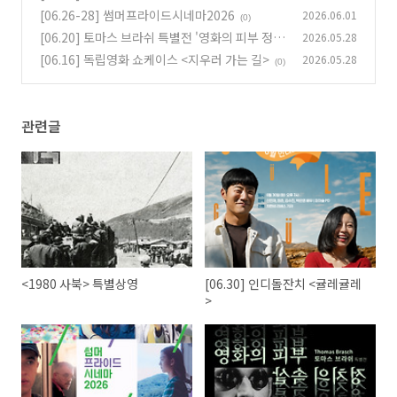
[06.26-28] 썸머프라이드시네마2026
2026.06.01
(0)
[06.20] 토마스 브라쉬 특별전 '영화의 피부 정치
2026.05.28
의 속살' | 김태용X라삐율
[06.16] 독립영화 쇼케이스 <지우러 가는 길>
2026.05.28
(0)
(0)
관련글
<1980 사북> 특별상영
[06.30] 인디돌잔치 <귤레귤레
>