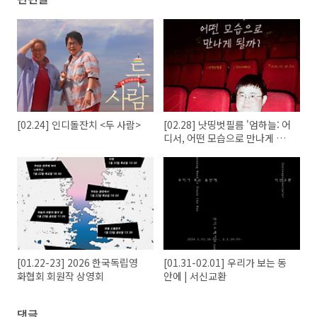
[02.24] 인디돌잔치 <두 사람>
[02.28] 낫띵벗필름 '엄하늘: 어
디서, 어떤 모습으로 만나게 될
까?'
[01.22-23] 2026 한국독립영
[01.31-02.01] 우리가 보는 동
화협회 회원작 상영회
안에 | 서신교환
댓글