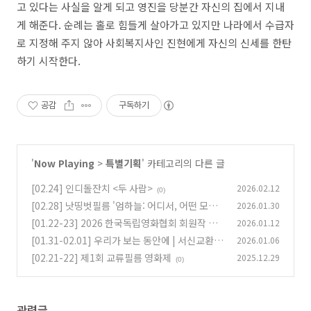
고 있다는 사실을 알게 되고 영진을 당분간 자신의 집에서 지내
게 해준다. 순례는 홀로 힘들게 살아가고 있지만 나라에서 수급자
로 지정해 주지 않아 사회복지사인 진현에게 자신의 신세를 한탄
하기 시작한다.
공감
구독하기
'
Now Playing
>
특별기획
' 카테고리의 다른 글
[02.24] 인디돌잔치 <두 사람>
2026.02.12
(0)
[02.28] 낫띵벗필름 '엄하늘: 어디서, 어떤 모습
2026.01.30
으로 만나게 될까?'
[01.22-23] 2026 한국독립영화협회 회원작 상
2026.01.12
(0)
영회
[01.31-02.01] 우리가 보는 동안에 | 서신교환
2026.01.06
(0)
[02.21-22] 제1회 교류필름 영화제
2025.12.29
(0)
(0)
관련글