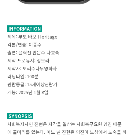
INFORMATION
제목
: 부모 바보 Heritage
각본/연출: 이종수
출연
: 윤혁진 안은수 나호숙
제작 프로듀서
: 정보라
제작사: 보리수나무영화사
러닝타임: 100분
관람등급: 15세이상관람가
개봉: 2025년 1월
8
일
SYNOPSIS
사회복지사인 진현은 지각을 일삼는 사회복무요원 영진 때문
에 골머리를 앓는다. 어느 날 진현은 영진이 노상에서 노숙을 하