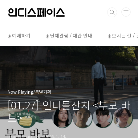
본문 바로가기
☀️예매하기
☀️단체관람 / 대관 안내
☀️오시는 길 /
Now Playing/특별기획
[01.27] 인디돌잔치 <부모 바
보>
by indiespace_은
2026. 1. 14.