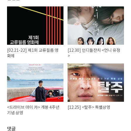
[02.21-22] 제1회 교류필름 영
[12.30] 인디돌잔치 <언니 유정
화제
>
<드라이브 마이 카> 개봉 4주년
[12.25] <탈주> 특별상영
기념 상영
댓글