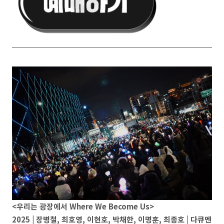
<우리는 광장에서 Where We Become Us>
2025 | 장병철, 최호영, 이현호, 박채한, 이명훈, 최종호 | 다큐멘