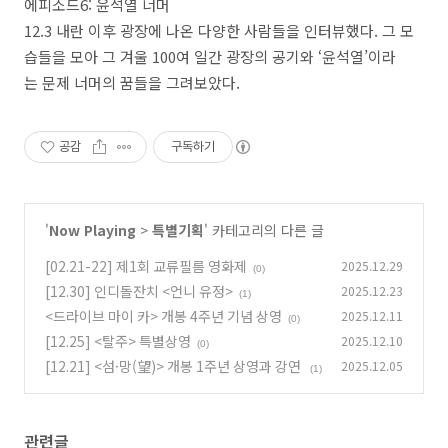
에피소드6: 윤석열 너머
12.3 내란 이후 광장에 나온 다양한 사람들을 인터뷰했다. 그 모
습들을 모아 그 겨울 100여 일간 광장의 공기와 ‘윤석열’이라
는 문제 너머의 꿈들을 그려보았다.
공감
구독하기
'
Now Playing
>
특별기획
' 카테고리의 다른 글
[02.21-22] 제1회 교류필름 영화제
2025.12.29
(0)
[12.30] 인디돌잔치 <언니 유정>
2025.12.23
(1)
<드라이브 마이 카> 개봉 4주년 기념 상영
2025.12.11
(0)
[12.25] <탈주> 특별상영
2025.12.10
(0)
[12.21] <섬·망(望)> 개봉 1주년 상영과 강연
2025.12.05
(1)
관련글