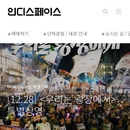
본문 바로가기
☀️예매하기
☀️단체관람 / 대관 안내
☀️오시는 길 /
Now Playing/특별기획
[12.28] <우리는 광장에서>
특별상영
by indiespace_은
2025. 12. 18.