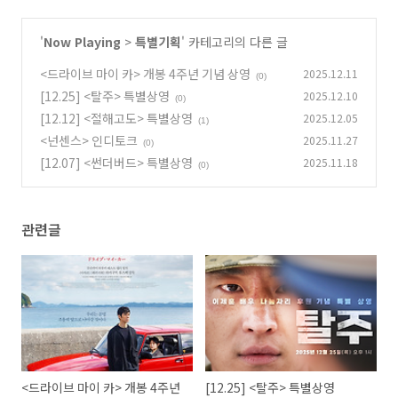
'
Now Playing
>
특별기획
' 카테고리의 다른 글
<드라이브 마이 카> 개봉 4주년 기념 상영
2025.12.11
(0)
[12.25] <탈주> 특별상영
2025.12.10
(0)
[12.12] <절해고도> 특별상영
2025.12.05
(1)
<넌센스> 인디토크
2025.11.27
(0)
[12.07] <썬더버드> 특별상영
2025.11.18
(0)
관련글
<드라이브 마이 카> 개봉 4주년
[12.25] <탈주> 특별상영