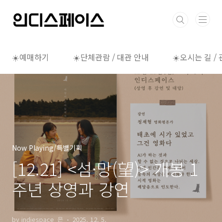
본문 바로가기
☀️예매하기
☀️단체관람 / 대관 안내
☀️오시는 길 /
Now Playing/특별기획
[12.21] <섬·망(望)> 개봉 1
주년 상영과 강연
by indiespace_은
2025. 12. 5.