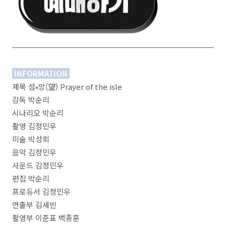
INFORMATION
제목 섬•망(望) Prayer of the isle
감독 박순리
시나리오 박순리
촬영 김정민우
미술 박성희
음악 김정민우
사운드 김정민우
편집 박순리
프로듀서 김정민우
연출부 김세빈
촬영부 이준표 백종훈