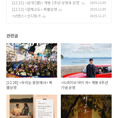
[12.21] <섬·망(望)> 개봉 1주년 상영과 강연
2025.12.05
(1)
[12.12] <절해고도> 특별상영
2025.12.05
(1)
<넌센스> 인디토크
2025.11.27
(0)
관련글
[12.28] <우리는 광장에서> 특
<드라이브 마이 카> 개봉 4주년
별상영
기념 상영