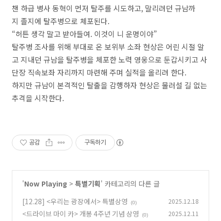
챈 하급 병사 동혁이 먼저 탈주를 시도하고, 말리려던 규남까
지 졸지에 탈주병으로 체포된다.
“허튼 생각 말고 받아들여. 이것이 니 운명이야”
탈주병 조사를 위해 부대로 온 보위부 소좌 현상은 어린 시절 알
고 지내던 규남을 탈주병을 체포한 노력 영웅으로 둔갑시키고 사
단장 직속보좌 자리까지 마련해 주며 실적을 올리려 한다.
하지만 규남이 본격적인 탈출을 감행하자 현상은 물러설 길 없는
추격을 시작한다.
공감
구독하기
'
Now Playing
>
특별기획
' 카테고리의 다른 글
[12.28] <우리는 광장에서> 특별상영
2025.12.18
(0)
<드라이브 마이 카> 개봉 4주년 기념 상영
2025.12.11
(0)