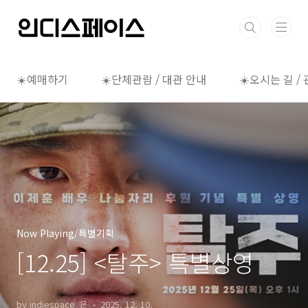
본문 바로가기
☀️예매하기
☀️단체관람 / 대관 안내
☀️오시는 길 /
Now Playing/특별기획
[12.25] <탈주> 특별상영
by indiespace_은
2025. 12. 10.