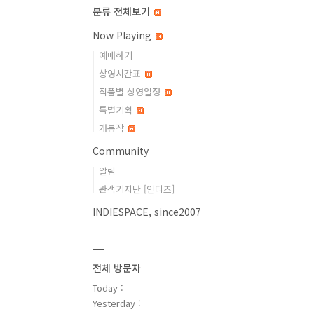
분류 전체보기
Now Playing
예매하기
상영시간표
작품별 상영일정
특별기획
개봉작
Community
알림
관객기자단 [인디즈]
INDIESPACE, since2007
전체 방문자
Today :
Yesterday :