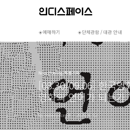
본문 바로가기
☀️예매하기
☀️단체관람 / 대관 안내
Now Playing/특별기획
[08.30/09.06] 
영화의 언어가 되는가
by indiespace_은
2025. 8. 12.