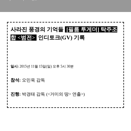
사라진 풍경의 기억들
[필름 투게더] 탁주조
합
<범전
>
인디토크(GV) 기
록
일시:
2015년 11
월 15
일(일
)
오후 5
시 30분
참석:
오민욱 감독
진행:
박경태 감독 (<거미의 땅> 연출>)