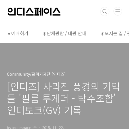
본문 바로가기
☀️예매하기
☀️단체관람 / 대관 안내
☀️오시는 길 /
Community/관객기자단 [인디즈]
[인디즈] 사라진 풍경의 기억
들 '필름 투게더 - 탁주조합'
인디토크(GV) 기록
by indiespace_은
2015. 11. 22.