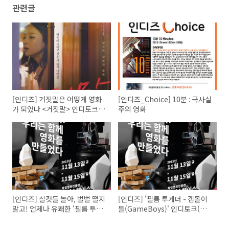
관련글
[인디즈] 거짓말은 어떻게 영화
[인디즈_Choice] 10분 : 극사실
가 되었나 <거짓말> 인디토크
주의 영화
(GV) 기록
[인디즈] 실컷들 놀아, 벌벌 떨지
[인디즈] '필름 투게더 - 겜돌이
말고! 언제나 유쾌한 '필름 투게
들(GameBoys)' 인디토크(GV)
더 - 광화문 시네마' 인디토크
기록
(GV) 기록