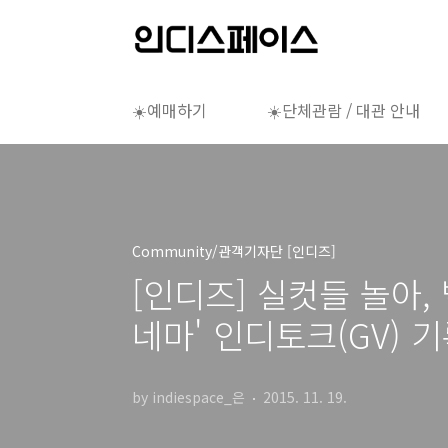
본문 바로가기
☀️예매하기
☀️단체관람 / 대관 안내
Community/관객기자단 [인디즈]
[인디즈] 실컷들 놀아,
네마' 인디토크(GV) 
by indiespace_은
2015. 11. 19.