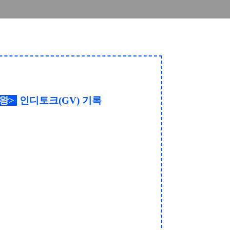
구왕
>
인디토크(GV) 기
록