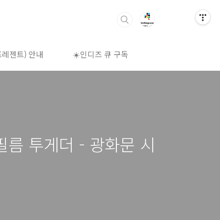
프레젠트) 안내
☀️인디즈 큐 구독
🌈상영시간표
필름 투게더 - 광화문 시