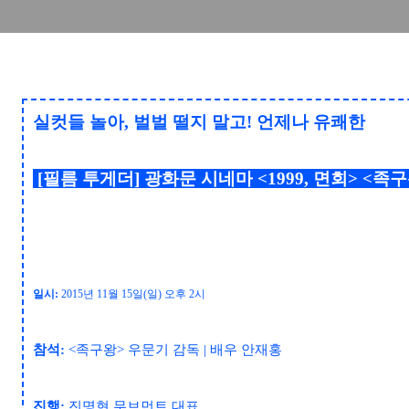
실컷들 놀아, 벌벌 떨지 말고! 언제나 유쾌한
[필름 투게더] 광화문 시네마
<1999, 면회> <족
일시:
2015년 11
월 15
일(일
)
오후 2
시
참석:
<족구왕> 우문기
감독
|
배우 안재홍
진행:
진명현 무브먼트 대표