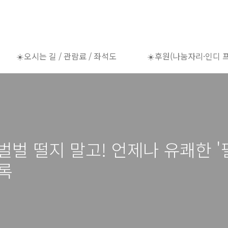
☀️오시는 길 / 관람료 / 좌석도
☀️후원(나눔자리·인디 
 벌벌 떨지 말고! 언제나 유쾌한 '
기록