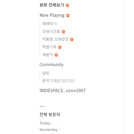
분류 전체보기
Now Playing
예매하기
상영시간표
작품별 상영일정
특별기획
개봉작
Community
알림
관객기자단 [인디즈]
INDIESPACE, since2007
전체 방문자
Today :
Yesterday :