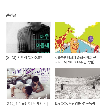
관련글
[04.23] 배우 이응재 추모전
서울독립영화제 순회상영회 인
디피크닉2013 (10주년 특별)
[2.12_인디돌잔치] 두 개의 선 |
으랏차차, 독립영화 -한국독립