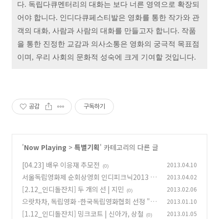
다. 독립다큐멘터리의 대화는 보다 너른 영역으로 확장되
어야 합니다. 인디다큐페스티발은 영화를 통한 작가와 관
객의 대화, 사람과 사람의 대화를 만들고자 합니다. 작품
을 통한 진정한 교감과 의사소통은 영화의 궁극적 목표점
이며, 우리 사회의 문화적 성숙에 크게 기여할 것입니다.
공감
구독하기
'
Now Playing
>
특별기획
' 카테고리의 다른 글
[04.23] 배우 이응재 추모전
2013.04.10
(0)
서울독립영화제 순회상영회 인디피크닉2013 (1
2013.04.02
0주년 특별)
[2.12_인디돌잔치] 두 개의 선 | 지민
2013.02.06
(0)
(0)
으랏차차, 독립영화 -한국독립영화협회 선정 "올
2013.01.10
해의 독립영화 7선" 특별상영회
[1.12_인디돌잔치] 밍크코트 | 신아가, 상철
2013.01.05
(0)
(0)