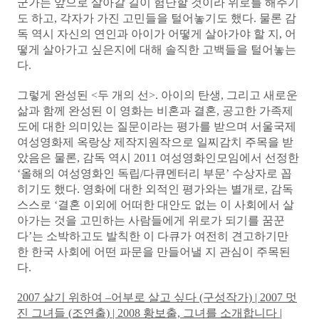
군가는 앞으로 살아갈 길이 험난할 것이라 위로를 해주기
도 하고, 각자가 가진 고민들을 털어놓기도 했다. 물론 감
독 역시 자신의 연인과 아이가 어떻게 살아가야 할 지, 어
떻게 살아가고 싶은지에 대해 솔직한 고백들을 털어놓는
다.
그렇게 완성된 <두 개의 선>. 아이의 탄생, 그리고 새로운
삶과 함께 완성된 이 영화는 비혼과 결혼, 공고한 가족제
도에 대한 의미있는 질문이라는 평가를 받으며 서울국제
여성영화제 옥랑상 제작지원작으로 일찌감치 주목을 받
았음은 물론, 감독 역시 2011 여성영화인모임에서 선정한
‘올해의 여성영화인 독립/다큐멘터리 부문’ 수상자로 꼽
히기도 했다. 영화에 대한 외적인 평가와는 별개로, 감독
스스로 ‘결혼 이외에 어떠한 대안도 없는 이 사회에서 살
아가는 것을 고민하는 사람들에게 위로가 되기를 꿈꾼
다’는 소박하고도 발칙한 이 다큐가 여전히 견고하기만
한 한국 사회에 어떤 파문을 만들어낼 지 관심이 주목된
다.
2007 살기 위하여 –어부로 살고 싶다 (구성작가) | 2007 멋
진 그녀들 (조연출) | 2008 황보출, 그녀를 소개합니다 |