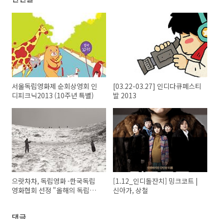
서울독립영화제 순회상영회 인
[03.22-03.27] 인디다큐페스티
디피크닉2013 (10주년 특별)
발 2013
으랏차차, 독립영화 -한국독립
[1.12_인디돌잔치] 밍크코트 |
영화협회 선정 "올해의 독립영
신아가, 상철
화 7선" 특별상영회
댓글