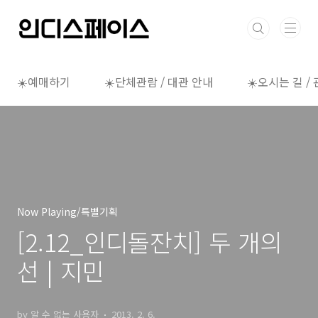
본문 바로가기
☀️예매하기
☀️단체관람 / 대관 안내
☀️오시는 길 /
Now Playing/특별기획
[2.12_인디돌잔치] 두 개의
선 | 지민
by 알 수 없는 사용자
2013. 2. 6.