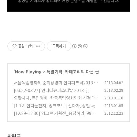
동영상 서비스가 종료되어 해당 콘텐츠를 재생할 수 없습니다.
공감
구독하기
'
Now Playing
>
특별기획
' 카테고리의 다른 글
서울독립영화제 순회상영회 인디피크닉2013 (1
2013.04.02
0주년 특별)
[03.22-03.27] 인디다큐페스티발 2013
2013.02.28
(0)
(0)
으랏차차, 독립영화 -한국독립영화협회 선정 "올
2013.01.10
해의 독립영화 7선" 특별상영회
[1.12_인디돌잔치] 밍크코트 | 신아가, 상철
2013.01.05
(0)
(0)
[12.29-12.30] 앙코르 기획전_응답하라, 99%
2012.12.23
(0)
관련글