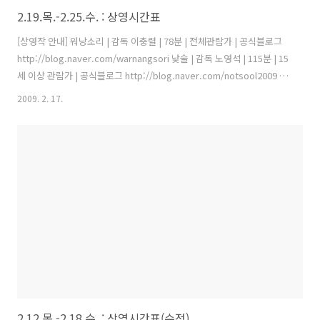
2.19.목.-2.25.수. : 상영시간표
[상영작 안내] 워낭소리 | 감독 이충렬 | 78분 | 전체관람가 | 공식블로그
http://blog.naver.com/warnangsori 낮술 | 감독 노영석 | 115분 | 15
세 이상 관람가 | 공식블로그 http://blog.naver.com/notsool2009 월
례비행 with 인디포럼 | 뻑큐멘터리 박통진리교 FuckUmentary | 최진
2009. 2. 17.
성 | 85분 | 월례비행 경로 2.19.목 2.20.금 2.21.토 2.22.일 2.23.월 2.24.
화 2.25.수 1회 (10:20) 워낭소리 워낭소리 워낭소리 워낭소리 워낭소리
10:30 워낭소리 워낭소리 2회 (11:50) 워낭소리 낮술 낮술 워낭소리 낮술
12:10 워낭소리 낮술 3회 (1:55) 1:20 낮술 워낭소리 워낭소리 1:20 낮술
..
2.12.목.-2.18.수. : 상영시간표(수정)