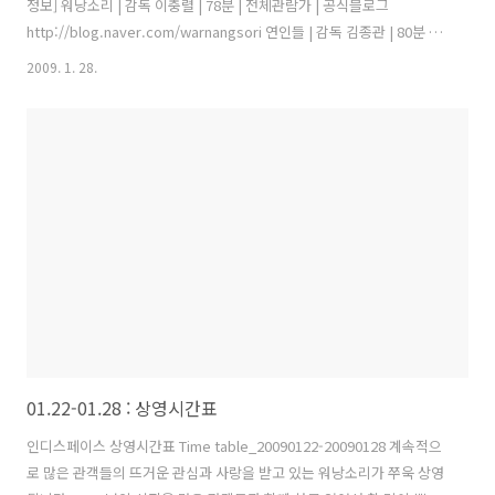
정보] 워낭소리 | 감독 이충렬 | 78분 | 전체관람가 | 공식블로그
http://blog.naver.com/warnangsori 연인들 | 감독 김종관 | 80분 |
12세 이상 관람가 | 공식블로그 http://blog.naver.com/lovers_2008
2009. 1. 28.
WRITTEN | 감독 김병우 | 15세 이상 관람가 | 독립애니메이션 정기상영
회 | 광기의 계절 | 63분 | 18세 이상 관람가 1.29.목 1.30.금 1.31.토 2.1.
일 2.2.월 2.3.화 2.4.수 1회 (10:30) 워낭소리 워낭소리 연인들 워낭소리
워낭소리 워낭소리 워낭소리 2회 (12:10) 워낭소리 WRITTEN 워낭소리
워낭소리 워낭소리 ..
01.22-01.28 : 상영시간표
인디스페이스 상영시간표 Time table_20090122-20090128 계속적으
로 많은 관객들의 뜨거운 관심과 사랑을 받고 있는 워낭소리가 쭈욱 상영