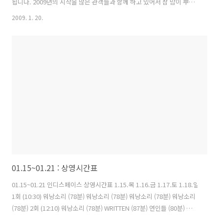
됩니다. 2009년의 시작을 많은 관객들과 함께 하고 있어서 참 맘이 뿌듯
하고 좋습니다. (2009년 독립영화의 선전을 기대해주세요! ) 그리고 꾸준
2009. 1. 20.
히 사랑받고 있는 김종관단편콜렉션 과 김병우 감독의 감각적인 영상이
돋보이는 미스터리 스릴러 도 계속 상영되고 있으니 상영시간표를 꼭 확
인하셔서 아직 못보신 분들은 관람하시길 바랍니다. 곧 설날이네요! 다시
한번 '새해 복 많이 받으세요!' 그리고 올 설날에는 뜨거운 감동이 있는
를 가족들과 함께 보는 건 어떨까요? ^^ [상영작 정보] 워낭소리 | 감독 이
충렬 | 78분 | 전체관람가 | 공식블로그 http..
01.15~01.21 : 상영시간표
01.15~01.21 인디스페이스 상영시간표 1.15.목 1.16.금 1.17.토 1.18.일
1회 (10:30) 워낭소리 (78분) 워낭소리 (78분) 워낭소리 (78분) 워낭소리
(78분) 2회 (12:10) 워낭소리 (78분) WRITTEN (87분) 연인들 (80분) 워