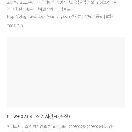
2.5.목.-2.11.수. 인디스페이스 상영시간표 [상영작 정보] 워낭소리 | 감
독 이충렬 | 78분 | 전체관람가 | 공식블로그
http://blog.naver.com/warnangsori 연인들 | 감독 김종관 | 80분 |
12세 이상 관람가 | 공식블로그 http://blog.naver.com/lovers_2008
2009. 2. 3.
WRITTEN | 감독 김병우 | 15세 이상 관람가 | 실험영화 정기상영회 | 다
니엘 부르크하르트 & 김곡·김선 | 42분 | 18세 이상 관람가 2.5.목 2.6.금
2.7.토 2.8.일 2.9.월 2.10.화 2.11.수 1회 (10:30) 워낭소리 워낭소리
10:20 워낭소리 워낭소리 워낭소리 워낭소리 워낭소리 2회 (12:10)
WRITTEN 종영 워낭소리 11:55 워낭소리 ..
01.29-02.04 : 상영시간표(수정)
인디스페이스 상영시간표 Time table_20090129-20090204 [상영작