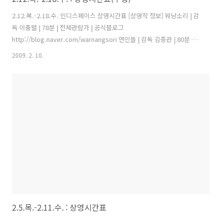
2.12.목.-2.18.수. 인디스페이스 상영시간표 [상영작 정보] 워낭소리 | 감
독 이충렬 | 78분 | 전체관람가 | 공식블로그
http://blog.naver.com/warnangsori 연인들 | 감독 김종관 | 80분 |
12세 이상 관람가 | 공식블로그 ★14일 종영 낮술 | 감독 김병우 | 115분
2009. 2. 10.
| 15세 이상 관람가 | 공식블로그
http://blog.naver.com/notsool2009 매삼화 with 문화연대 | 용산 철
거희생자 추모상영회 | 문화예술단체 공동주최 | 무료입장 2.12.목 2.13.
금 2.14.토 2.15.일 2.16.월 2.17.화 2.18.수 1회 (10:30) 워낭소리 10:20
워낭소리 10:20 워낭소리 10:20 워낭소리 워낭소리 워낭소리 10:20 워
낭..
2.5.목.-2.11.수. : 상영시간표