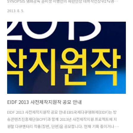
SYNOPSIS 영화감독 준비생 이병헌의 파란만장 데뷔작전상위1%영화
인도 다 겪은 리얼 충무로 스토리가 펼쳐진다! 신인감독의 영화 준비과정
2013. 8. 5.
을 다큐멘터리로 제작하기로 한 방송국 제작진이 병헌씨를 밀착취재한
다. 그러나 예상과는 다르게 병헌씨는 그야말로 게으름과 나태함의 표본!
하루도 빠짐없이 술을 마시고, 잠에서 깨어 한글파일을 여는 데까지 걸리
는 시간은 무려 8시간 이상, 어렵게 노트북 앞에 앉아도 1시간 넘게 영화
제목의 폰트를 고치기 일쑤. 그러다 밤이 되면 술집행. 아직 데뷔 못 한
PD 범수와 아직 데뷔 ..
EIDF 2013 사전제작지원작 공모 안내
EIDF 2013 사전제작지원작 공모 안내 EBS국제다큐영화제(EIDF)는 방
송콘텐츠진흥재단(BCPF)과 함께 2013년 사전제작지원 프로젝트에 지
원할 다큐멘터리 작품(장편, 단편)을 공모합니다. 현재 기획 중이거나 제