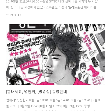
12:408월 21일(수) 16:00 + 종영 SYNOPSIS 전혀 다른 세계의 두 사람
이 ‘링’이라는 세상에서 만났다조폭출신 스승과 엘리트출신 제자의 불꽃
튀는 스파링이 시작된다! 천재적인 복서였지만 올림픽 문턱에서 두 번이
2013. 8. 17.
나 좌절한 후 폭력조직 가담, 분신자살 시도 등으로 한때 인생에 기권했
던 남자 박현성. 분신 후유증으로 장애인이 되었지만 기적적으로 재기해,
지도자로서의 꿈을 이루려고 제2의 복싱인생을 시작한다. 마지막 그의
꿈은 여자최초의 복싱 올림픽 금메달리스트를 만드는 것. 박현성 관장의
지도자 변신에 관한 신문기사를 읽고, 운명처럼 그의 체육관을 찾아온 스
물여덟 살 여자 박주영. 그녀는 서울대 연구소에서 ..
[힘내세요, 병헌씨] [명왕성] 종영안내
힘내세요, 병헌씨 8월 5일 18:30 | 8월 6일 14:40 | 8월 7일 12:20 | 8월 8
일 20:10 | 8월 9일 15:40 |8월 11일 10:20 | 8월 13일 12:00 종영