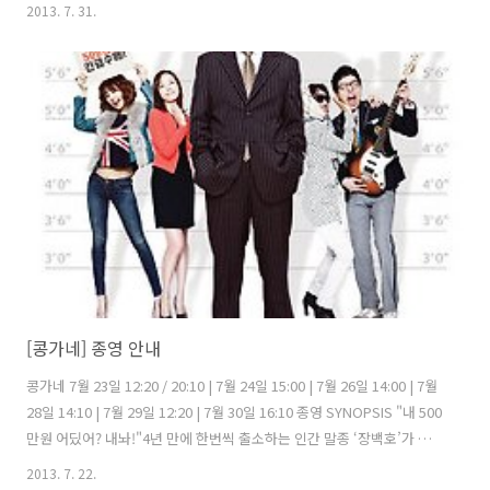
작 중인 작품 모두 지원 가능합니다. 역량 있는 인재들의 많은 지원을 기
2013. 7. 31.
대합니다. 자세한 공모 내용은 아래와 같습니다. 1. 주최 ○ EBS 국제다
큐영화제(EIDF), 방송콘텐츠진흥재단(BCPF) 2. 공모분야 (1) 장편다큐
멘터리 부문 ○ 러닝타임 60분 이상의 HD급 다큐멘터리 ○ 45분 이상
~60분미만의 중편 다큐도 장편다큐멘터리에 포함 (기존 작품을 재구성
한 작품은 제외) (2) 단편다큐멘터리 부문 ○ 러닝타임 45분 이하의 HD
급 다큐멘터리 (기존 작품을 재구성한 작품은 제외) 3..
[콩가네] 종영 안내
콩가네 7월 23일 12:20 / 20:10 | 7월 24일 15:00 | 7월 26일 14:00 | 7월
28일 14:10 | 7월 29일 12:20 | 7월 30일 16:10 종영 SYNOPSIS "내 500
만원 어딨어? 내놔!"4년 만에 한번씩 출소하는 인간 말종 ‘장백호’가 뿔
났다! 교도소에서 나와 국수집을 내는 것이 현재 유일한 꿈인 장백호는
2013. 7. 22.