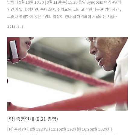
방독피 9월 10일 10:30 | 9월 11일(수) 15:30 종영 Synopsis 여기 4명의
인간이 있다.정치인, 늑대소녀, 주차요원, 그리고 주한미군.평범하지만 ,
그러나 평범하지 않은 4명의 일상이 있다.살해위협에 시달리는 서울시장
후보,자살하고 싶은 늑대소녀,시민을 구하는 히어로가 되고 싶은 주차요
2013. 9. 9.
원,죽은 연인을 그리워하는 주한미군.서로 다른 일상의 목적을 위해 네
사람은 살아간다.그리고 어느 날 방독면을 쓴 연쇄살인마와 마주하곤 죽
음의 위협을 목도한다. About Movie 제목 : 방독피 제작 :(주)두엔터테
인먼트, 곡사감독 : 김곡, 김선 배급 :(주)두엔터테인먼트출연 : 조영진, 장
리우, 박지환, 패트릭스미스 장르: 미스터리 스릴러등급 : 청소년관람불
가개봉 : 2013년 8월 22일 가시..
[링] 종영안내 (8.21 종영)
[링] 종영안내 8월 18일(일) 12:108월 19일(월) 16:308월 20일(화)