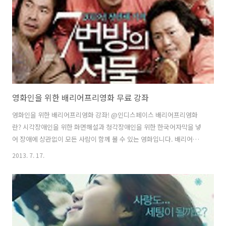
영화인을 위한 배리어프리영화 무료 강좌
영화인을 위한 배리어프리영화 강좌! @인디스페이스 배리어프리영화
란? 시각장애인을 위한 화면해설과 청각장애인을 위한 한국어자막을 넣
어 장애에 상관없이 모든 사람이 함께 볼 수 있는 영화입니다. 배리어프
리영화의 모든 것!7월부터 10월까지 4회에 걸쳐 영화상영과 강좌가 함께
2013. 7. 17.
진행됩니다.(본 행사는 무료입장입니다) 1강_7월 24일(수) 저녁 7시 30
분 배리어프리영화의 디렉팅 영화 (2011, 한국, 111분) 강의: 안상훈( 감
독) 2강_8월 21일(수) 저녁 7시 30분 배리어프리영화에서의 사운드 영화
(2012, 대만, 110분) 강의: 성지영(STUDIO SH이사) 3강_9월 25일(수)
저녁 7시 30분 배리어프리영화에서의 화면해설 영화(2012, 한국, 127
분)강의: 강내영(화면해설 작가) 4강..