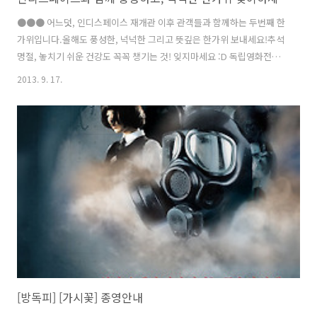
●●● 어느덧, 인디스페이스 재개관 이후 관객들과 함께하는 두번째 한
가위입니다.올해도 풍성한, 넉넉한 그리고 뜻깊은 한가위 보내세요!추석
명절, 놓치기 쉬운 건강도 꼭꼭 챙기는 것! 잊지마세요 :D 독립영화전용
관 인디스페이스는 1년 365일, 연중무휴!입니다.하루라도, 한시라도 관
2013. 9. 17.
객 여러분에게 더 많은 독립영화를 소개하고그 감동을 함께 나누기 위해
서 랄까요ㅎㅎ 올 추석, 쓸쓸하게 남아있는 우리의 친구들.인디스페이스
의 문은 활짝 열려 있으니 언제라도 달려오세요! 모두 행복하고 풍성한
한가위되시길 바랍니다 :) ●●● >>추석명절 상영시간표 바로가기>>
추석연휴에도 인디스페이스와 함께, 다양하고 색다른 독립영화를 즐기
세요! 예매 안내● 맥스무비 http://bit.ly/9BCgci● 예스이십사
http://..
[방독피] [가시꽃] 종영안내