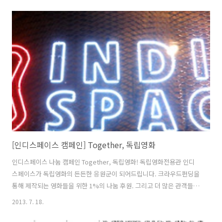
통장의 500만원이 감쪽같이 사라진 것을 알게 된다. 이에 4살 터울 삼남
매와 아내의 행적을 뒤쫓게 되고 아무리 뭉치려 해도 뭉쳐지지 않는 콩가
루 가족들의 비밀은 속속 드러나기 시작하는데..... INFORMATION 제목:
감독: 남기웅출연: 김병옥, 윤다경, 심은진, 서효명, 김동범제작: ㈜이웃
엔터테인먼트제공: ㈜ 캐피탈원장르: 신개념 난장 코미디러닝타..
[인디스페이스 캠페인] Together, 독립영화
인디스페이스 나눔 캠페인 Together, 독립영화! 독립영화전용관 인디
스페이스가 독립영화의 든든한 응원군이 되어드립니다. 크라우드펀딩을
통해 제작되는 영화들을 위한 1%의 나눔 후원. 그리고 더 많은 관객들과
함께 하기 위한 홍보 후원까지, 인디스페이스와 함께 한국영화의 든든한
2013. 7. 18.
토대가 되어온 '독립영화'를 함께 만들어가요. Support 01.인디스페이
스가 입장수익의 1%를 돌려드립니다. 현재 크라우드펀딩을 통해 후원/