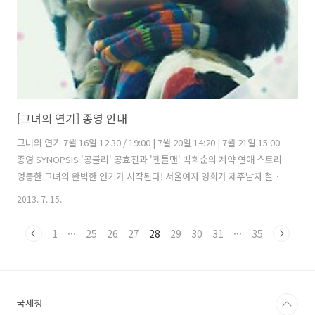
[그녀의 연기] 종영 안내
그녀의 연기 7월 16일 12:30 / 19:00 | 7월 20일 14:20 | 7월 21일 15:00
종영 SYNOPSIS '공블리' 공효진과 '젠틀맨' 박희순의 계약 연애 스토리
엉뚱한 그녀의 완벽한 연기가 시작된다! 서울여자 영희가 제주남자 철수
의 애인행세를 하기 위해 제주공항에 도착했다. 철수가 자신의 결혼을 바
2013. 7. 15.
라는 시한부 아버지의 마지막 소원을 풀어주기 위해 영희를 고용하고 가
짜 피앙세 역할을 부탁한 것. 철수의 아버지를 만나러 가는 차 안, 영희는
1
···
25
26
27
28
29
30
31
···
35
프로처럼 그들의 연애 스토리를 그럴듯하게 세팅하지만, 철수는 그저 시
큰둥하다. 갑자기 아버지가 의식을 잃었다는 연락을 받고 마음이 급해지
는 두 사람. 드디어 병원에 도착하고, 이제 철수와 그의 아버지 사이에서
영희의 엉뚱하지만 몹시도 우아한 거짓말이 ..
국세청