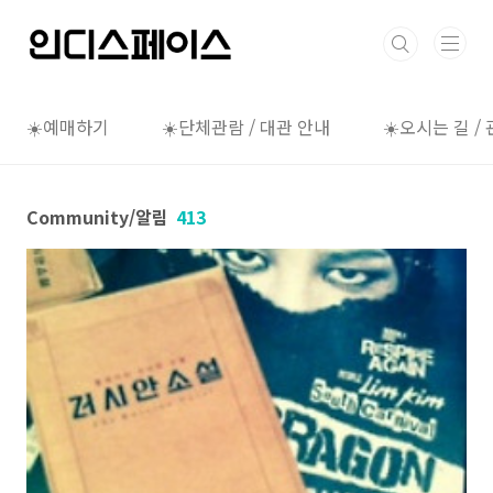
본문 바로가기
☀️예매하기
☀️단체관람 / 대관 안내
☀️오시는 길 /
Community/알림
413