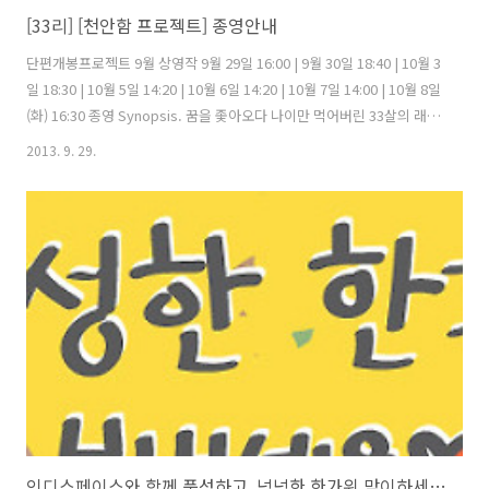
[33리] [천안함 프로젝트] 종영안내
단편개봉프로젝트 9월 상영작 9월 29일 16:00 | 9월 30일 18:40 | 10월 3
일 18:30 | 10월 5일 14:20 | 10월 6일 14:20 | 10월 7일 14:00 | 10월 8일
(화) 16:30 종영 Synopsis. 꿈을 좇아오다 나이만 먹어버린 33살의 래퍼
석용. 나름대로 열심히 노력해보지만 현실은 생각보다 쉽지 않다. 이런
2013. 9. 29.
석용에게 엄마의 지나친 관심은 늘 갑갑하기만 하다. Information. 제
목: 33리각본/감독: 조승연출연: 최석용, 김민경, 박성일배급: 어뮤즈온
라인 배급: 인디플러그장르: 드라마, 음악상영시간: 32분등급: 12세 관
람가 (예정)개봉관: 인디스페이스 (http://indiespace.kr/)온라인 개봉
관: 인디플러그 (http://www.indie..
인디스페이스와 함께 풍성하고, 넉넉한 한가위 맞이하세요 :D