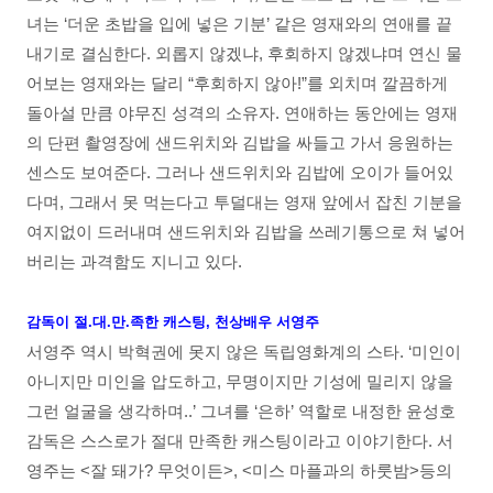
녀는 ‘더운 초밥을 입에 넣은 기분’ 같은 영재와의 연애를 끝
내기로 결심한다. 외롭지 않겠냐, 후회하지 않겠냐며 연신 물
어보는 영재와는 달리 “후회하지 않아!”를 외치며 깔끔하게
돌아설 만큼 야무진 성격의 소유자. 연애하는 동안에는 영재
의 단편 촬영장에 샌드위치와 김밥을 싸들고 가서 응원하는
센스도 보여준다. 그러나 샌드위치와 김밥에 오이가 들어있
다며, 그래서 못 먹는다고 투덜대는 영재 앞에서 잡친 기분을
여지없이 드러내며 샌드위치와 김밥을 쓰레기통으로 쳐 넣어
버리는 과격함도 지니고 있다.
감독이 절.대.만.족한 캐스팅, 천상배우 서영주
서영주 역시 박혁권에 못지 않은 독립영화계의 스타. ‘미인이
아니지만 미인을 압도하고, 무명이지만 기성에 밀리지 않을
그런 얼굴을 생각하며..’ 그녀를 ‘은하’ 역할로 내정한 윤성호
감독은 스스로가 절대 만족한 캐스팅이라고 이야기한다. 서
영주는 <잘 돼가? 무엇이든>, <미스 마플과의 하룻밤>등의