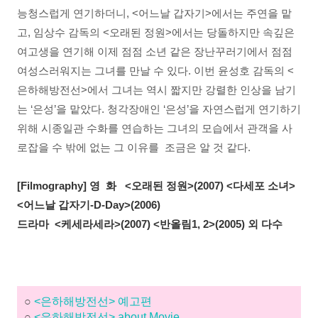
능청스럽게 연기하더니, <어느날 갑자기>에서는 주연을 맡
고, 임상수 감독의 <오래된 정원>에서는 당돌하지만 속깊은
여고생을 연기해 이제 점점 소년 같은 장난꾸러기에서 점점
여성스러워지는 그녀를 만날 수 있다. 이번 윤성호 감독의 <
은하해방전선>에서 그녀는 역시 짧지만 강렬한 인상을 남기
는 ‘은성’을 맡았다. 청각장애인 ‘은성’을 자연스럽게 연기하기
위해 시종일관 수화를 연습하는 그녀의 모습에서 관객을 사
로잡을 수 밖에 없는 그 이유를 조금은 알 것 같다.
[Filmography] 영 화 <오래된 정원>(2007) <다세포 소녀>
<어느날 갑자기-D-Day>(2006)
드라마 <케세라세라>(2007) <반올림1, 2>(2005) 외 다수
○
<은하해방전선> 예고편
○
<은하해방전선> about Movie