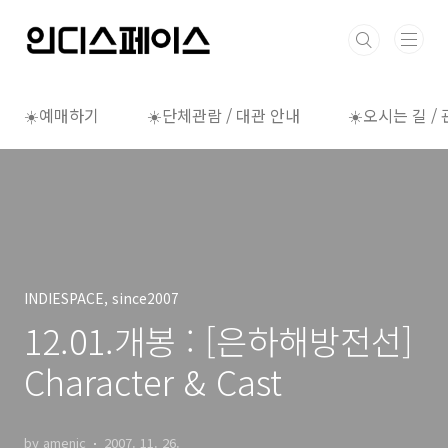
본문 바로가기
☀️예매하기
☀️단체관람 / 대관 안내
☀️오시는 길 /
INDIESPACE, since2007
12.01.개봉 : [은하해방전선]
Character & Cast
by amenic
2007. 11. 26.