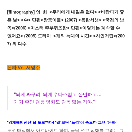
[filmography] 영 화 <우리에게 내일은 없다> <바람피기 좋
은 날> <수> 단편<쌍둥이들> (2007) <음란서생> <국경의 남
쪽>(2006) <미스터 주부퀴즈왕> 단편<이렇게는 계속할 수
없어요> (2005) 드라마 <개와 늑대의 시간> <하얀거탑>(200
7) 외 다수
은하 Vs. 서영주
“되게 싸구려! 되게 수다스럽고 산만하고…
개가 주인 닮듯 영화도 감독 닮는 거야.”
‘영재해방전선’을 도모한다! ‘말’보단 ‘느낌’이 중요한 그녀 ‘은하’
도넛 매장에서 아르바이트 하며, 글을 쓰고 삽화를 그리는 그