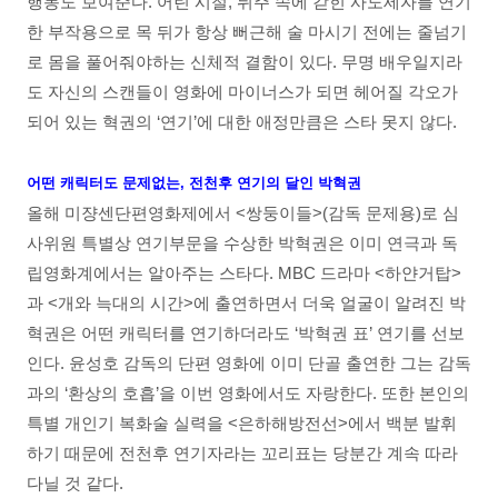
행동도 보여준다. 어린 시절, 뒤주 속에 갇힌 사도세자를 연기
한 부작용으로 목 뒤가 항상 뻐근해 술 마시기 전에는 줄넘기
로 몸을 풀어줘야하는 신체적 결함이 있다. 무명 배우일지라
도 자신의 스캔들이 영화에 마이너스가 되면 헤어질 각오가
되어 있는 혁권의 ‘연기’에 대한 애정만큼은 스타 못지 않다.
어떤 캐릭터도 문제없는, 전천후 연기의 달인 박혁권
올해 미쟝센단편영화제에서 <쌍둥이들>(감독 문제용)로 심
사위원 특별상 연기부문을 수상한 박혁권은 이미 연극과 독
립영화계에서는 알아주는 스타다. MBC 드라마 <하얀거탑>
과 <개와 늑대의 시간>에 출연하면서 더욱 얼굴이 알려진 박
혁권은 어떤 캐릭터를 연기하더라도 ‘박혁권 표’ 연기를 선보
인다. 윤성호 감독의 단편 영화에 이미 단골 출연한 그는 감독
과의 ‘환상의 호흡’을 이번 영화에서도 자랑한다. 또한 본인의
특별 개인기 복화술 실력을 <은하해방전선>에서 백분 발휘
하기 때문에 전천후 연기자라는 꼬리표는 당분간 계속 따라
다닐 것 같다.