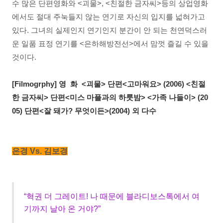
수 많은 단편영화와 <괴물>, <친절한 금자씨>등의 상업영화
에서도 절대 주눅들지 않는 연기로 자신의 입지를 넓혀가고
있다. 그녀의 실제인지 연기인지 분간이 안 되는 천연덕스러
운 일품 표정 연기를 <은하해방전선>에서 맘껏 즐길 수 있을
것이다.
[Filmogrphy] 영 화 <괴물> 단편<고마워요> (2006) <친절
한 금자씨> 단편<미스 마플과의 하룻밤> <가족 나들이> (20
05) 단편<잘 돼가? 무엇이든>(2004) 외 다수
은경 Vs. 김보경
“혁권 더 그레이트! 나 때문에 블라디보스톡에서 여
기까지 날아 온 거야?”