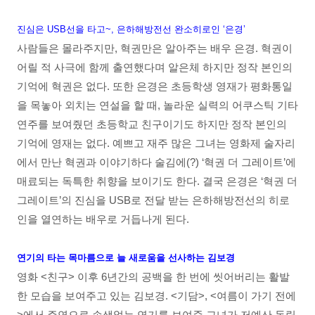
진심은 USB선을 타고~, 은하해방전선 완소히로인 ‘은경’
사람들은 몰라주지만, 혁권만은 알아주는 배우 은경. 혁권이
어릴 적 사극에 함께 출연했다며 알은체 하지만 정작 본인의
기억에 혁권은 없다. 또한 은경은 초등학생 영재가 평화통일
을 목놓아 외치는 연설을 할 때, 놀라운 실력의 어쿠스틱 기타
연주를 보여줬던 초등학교 친구이기도 하지만 정작 본인의
기억에 영재는 없다. 예쁘고 재주 많은 그녀는 영화제 술자리
에서 만난 혁권과 이야기하다 술김에(?) ‘혁권 더 그레이트’에
매료되는 독특한 취향을 보이기도 한다. 결국 은경은 ‘혁권 더
그레이트’의 진심을 USB로 전달 받는 은하해방전선의 히로
인을 열연하는 배우로 거듭나게 된다.
연기의 타는 목마름으로 늘 새로움을 선사하는 김보경
영화 <친구> 이후 6년간의 공백을 한 번에 씻어버리는 활발
한 모습을 보여주고 있는 김보경. <기담>, <여름이 가기 전에
>에서 주연으로 손색없는 연기를 보여준 그녀가 저예산 독립