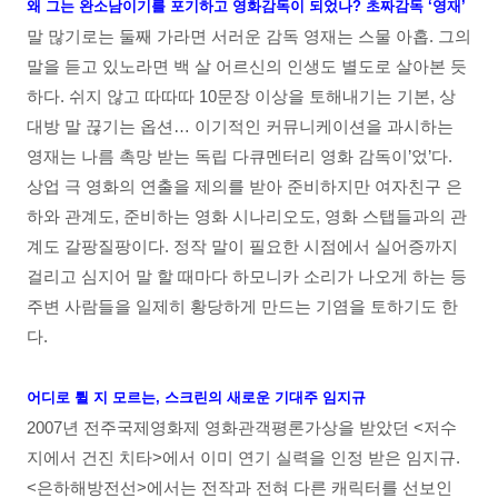
왜 그는 완소남이기를 포기하고 영화감독이 되었나? 초짜감독 ‘영재’
말 많기로는 둘째 가라면 서러운 감독 영재는 스물 아홉. 그의
말을 듣고 있노라면 백 살 어르신의 인생도 별도로 살아본 듯
하다. 쉬지 않고 따따따 10문장 이상을 토해내기는 기본, 상
대방 말 끊기는 옵션… 이기적인 커뮤니케이션을 과시하는
영재는 나름 촉망 받는 독립 다큐멘터리 영화 감독이’었’다.
상업 극 영화의 연출을 제의를 받아 준비하지만 여자친구 은
하와 관계도, 준비하는 영화 시나리오도, 영화 스탭들과의 관
계도 갈팡질팡이다. 정작 말이 필요한 시점에서 실어증까지
걸리고 심지어 말 할 때마다 하모니카 소리가 나오게 하는 등
주변 사람들을 일제히 황당하게 만드는 기염을 토하기도 한
다.
어디로 튈 지 모르는, 스크린의 새로운 기대주 임지규
2007년 전주국제영화제 영화관객평론가상을 받았던 <저수
지에서 건진 치타>에서 이미 연기 실력을 인정 받은 임지규.
<은하해방전선>에서는 전작과 전혀 다른 캐릭터를 선보인