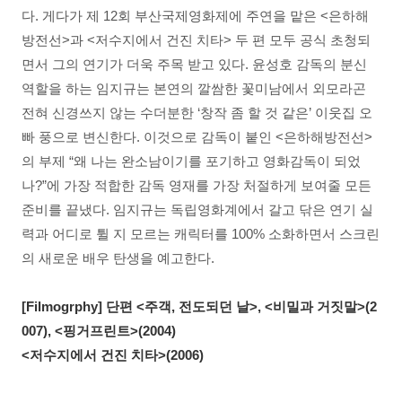
다. 게다가 제 12회 부산국제영화제에 주연을 맡은 <은하해
방전선>과 <저수지에서 건진 치타> 두 편 모두 공식 초청되
면서 그의 연기가 더욱 주목 받고 있다. 윤성호 감독의 분신
역할을 하는 임지규는 본연의 깔쌈한 꽃미남에서 외모라곤
전혀 신경쓰지 않는 수더분한 ‘창작 좀 할 것 같은’ 이웃집 오
빠 풍으로 변신한다. 이것으로 감독이 붙인 <은하해방전선>
의 부제 “왜 나는 완소남이기를 포기하고 영화감독이 되었
나?”에 가장 적합한 감독 영재를 가장 처절하게 보여줄 모든
준비를 끝냈다. 임지규는 독립영화계에서 갈고 닦은 연기 실
력과 어디로 튈 지 모르는 캐릭터를 100% 소화하면서 스크린
의 새로운 배우 탄생을 예고한다.
[Filmogrphy] 단편 <주객, 전도되던 날>, <비밀과 거짓말>(2
007), <핑거프린트>(2004)
<저수지에서 건진 치타>(2006)