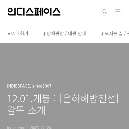
본문 바로가기
☀️예매하기
☀️단체관람 / 대관 안내
☀️오시는 길 /
INDIESPACE, since2007
12.01.개봉 : [은하해방전선]
감독 소개
by amenic
2007. 11. 26.