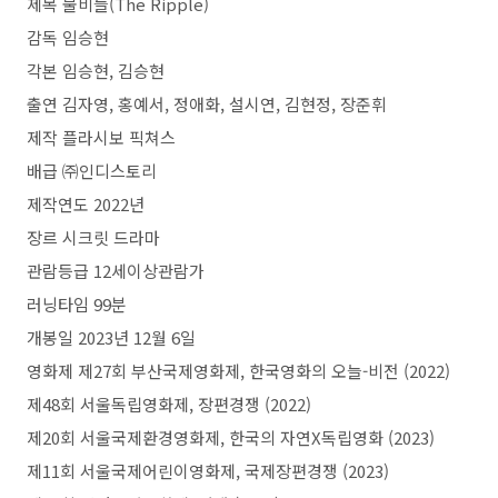
제목 물비늘(The Ripple)
감독 임승현
각본 임승현, 김승현
출연 김자영, 홍예서, 정애화, 설시연, 김현정, 장준휘
제작 플라시보 픽쳐스
배급 ㈜인디스토리
제작연도 2022년
장르 시크릿 드라마
관람등급 12세이상관람가
러닝타임 99분
개봉일 2023년 12월 6일
영화제 제27회 부산국제영화제, 한국영화의 오늘-비전 (2022)
제48회 서울독립영화제, 장편경쟁 (2022)
제20회 서울국제환경영화제, 한국의 자연X독립영화 (2023)
제11회 서울국제어린이영화제, 국제장편경쟁 (2023)