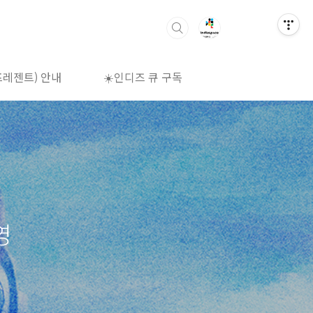
프레젠트) 안내
☀️인디즈 큐 구독
🌈상영시간표
영