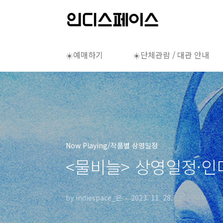
본문 바로가기
☀️예매하기
☀️단체관람 / 대관 안내
Now Playing/작품별 상영일정
<물비늘> 상영일정·인디
by indiespace_은
2023. 11. 28.