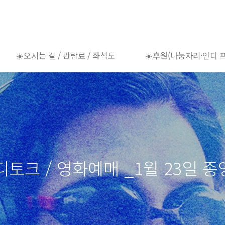
☀️오시는 길 / 관람료 / 좌석도
☀️후원(나눔자리·인디 
토크 / 영화예매 _1월 23일 종