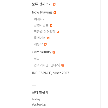
분류 전체보기
Now Playing
예매하기
상영시간표
작품별 상영일정
특별기획
개봉작
Community
알림
관객기자단 [인디즈]
INDIESPACE, since2007
전체 방문자
Today :
Yesterday :