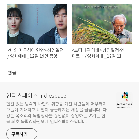
<나의 피투성이 연인> 상영일정
<느티나무 아래> 상영일정·인
/ 영화예매 _12월 19일 종영
디토크 / 영화예매 _12월 11일
종영
댓글
인디스페이스 indiespace
편견 없는 생각과 나만의 취향을 가진 사람들이 어우러져
오늘이 기대되고 내일이 궁금해지는 세상을 꿈꿉니다. 다
양한 목소리의 독립영화를 끊임없이 상영하는 여기는 한
국 최초 독립영화전용관 인디스페이스입니다.
구독하기