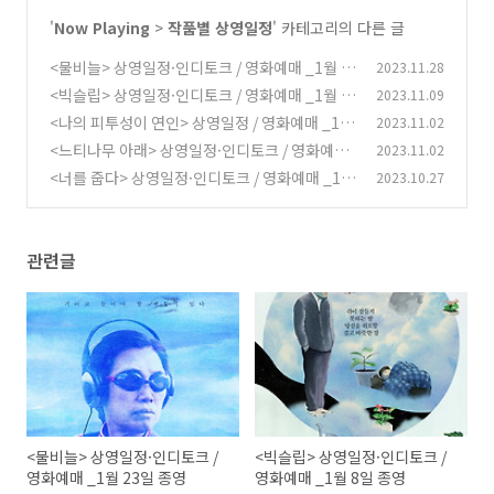
'
Now Playing
>
작품별 상영일정
' 카테고리의 다른 글
<물비늘> 상영일정·인디토크 / 영화예매 _1월 2
2023.11.28
3일 종영
<빅슬립> 상영일정·인디토크 / 영화예매 _1월 8
2023.11.09
(0)
일 종영
<나의 피투성이 연인> 상영일정 / 영화예매 _12
2023.11.02
(0)
월 19일 종영
<느티나무 아래> 상영일정·인디토크 / 영화예매
2023.11.02
(0)
_12월 11일 종영
<너를 줍다> 상영일정·인디토크 / 영화예매 _12
2023.10.27
(0)
월 5일 종영
(1)
관련글
<물비늘> 상영일정·인디토크 /
<빅슬립> 상영일정·인디토크 /
영화예매 _1월 23일 종영
영화예매 _1월 8일 종영