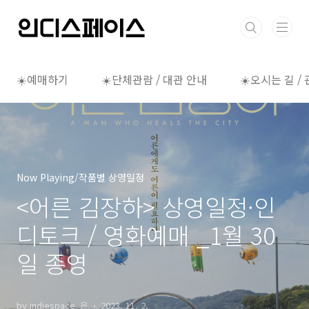
본문 바로가기
☀️예매하기
☀️단체관람 / 대관 안내
☀️오시는 길 /
Now Playing/작품별 상영일정
<어른 김장하> 상영일정·인
디토크 / 영화예매 _1월 30
일 종영
by indiespace_은
2023. 11. 2.