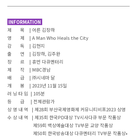
INFORMATION
제 목 | 어른 김장하
영 제 | A Man Who Heals the City
감 독 | 김현지
출 연 | 김장하, 김주완
장 르 | 휴먼 다큐멘터리
제 작 | MBC경남
배 급 | ㈜시네마 달
개 봉 | 2023년 11월 15일
러 닝 타 임 | 105분
등 급 | 전체관람가
상 영 내 역 | 제28회 부산국제영화제 커뮤니티비프2023 상영
수 상 내 역 | 제35회 한국PD대상 TV시사다큐 부문 작품상
제59회 백상예술대상 TV부문 교양 작품상
제50회 한국방송대상 다큐멘터리 TV부문 작품상•