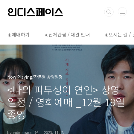
본문 바로가기
☀️예매하기
☀️단체관람 / 대관 안내
☀️오시는 길 /
Now Playing/작품별 상영일정
<나의 피투성이 연인> 상영
일정 / 영화예매 _12월 19일
종영
by indiespace_은
2023. 11. 2.