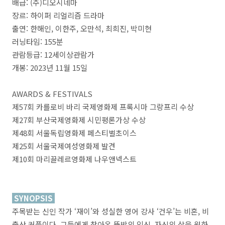
배급: (주)디오시네마
장르: 하이퍼 리얼리즘 드라마
출연: 한해인, 이한주, 오만석, 최희진, 박미현
러닝타임: 155분
관람등급: 12세이상관람가
개봉: 2023년 11월 15일
AWARDS & FESTIVALS
제57회 카를로비 바리 국제영화제 프록시마 그랑프리 수상
제27회 부산국제영화제 시민평론가상 수상
제48회 서울독립영화제 페스티벌초이스
제25회 서울국제여성영화제 발견
제10회 마리끌레르영화제 나우앤넥스트
SYNOPSIS
주목받는 신인 작가 ‘재이’와 성실한 영어 강사 ‘건우’는 비혼, 비
출산 커플이다. 그들에게 찾아온 뜻밖의 임신. 자신의 삶을 원하