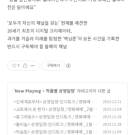
전은 달이에요”
‘모두가 자신의 채널을 갖는’ 현재를 예견한
20세기 최초의 디지털 크리에이터,
과거를 거슬러 미래를 탐험한 ‘백남준’의 모든 시간을 기록한
반드시 구독해야 할 올해의 채널
1
구독하기
'
Now Playing
>
작품별 상영일정
' 카테고리의 다른 글
<신세계로부터> 상영일정·인디토크 / 영화예매
2023.12.11
_1월 30일 종영
<교토에서 온 편지> 상영일정 / 영화예매 _2월 2
2023.12.04
(0)
0일 종영
<홈그라운드> 상영일정·인디토크 / 영화예매 _2
2023.11.28
(0)
월 4일 종영
<물비늘> 상영일정·인디토크 / 영화예매 _1월 2
2023.11.28
(0)
3일 종영
<빅슬립> 상영일정·인디토크 / 영화예매 _1월 8
2023.11.09
(0)