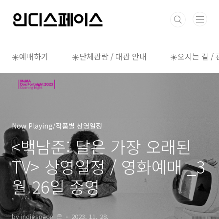
본문 바로가기
☀️예매하기
☀️단체관람 / 대관 안내
☀️오시는 길 /
Now Playing/작품별 상영일정
<백남준: 달은 가장 오래된
TV> 상영일정 / 영화예매 _3
월 26일 종영
by indiespace_은
2023. 11. 28.