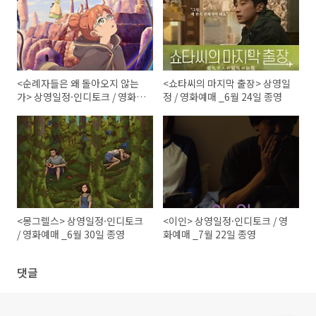
<순례자들은 왜 돌아오지 않는
<쇼타씨의 마지막 출장> 상영일
가> 상영일정·인디토크 / 영화
정 / 영화예매 _6월 24일 종영
예매 _7월 15일 종영
<몽그렐스> 상영일정·인디토크
<이인> 상영일정·인디토크 / 영
/ 영화예매 _6월 30일 종영
화예매 _7월 22일 종영
댓글