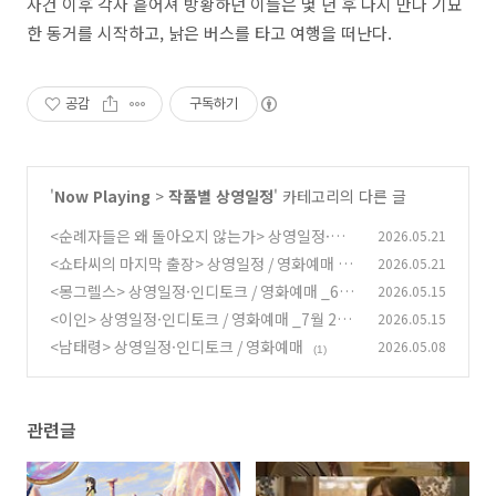
사건 이후 각자 흩어져 방황하던 이들은 몇 년 후 다시 만나 기묘
한 동거를 시작하고, 낡은 버스를 타고 여행을 떠난다.
공감
구독하기
'
Now Playing
>
작품별 상영일정
' 카테고리의 다른 글
<순례자들은 왜 돌아오지 않는가> 상영일정·인
2026.05.21
디토크 / 영화예매 _7월 15일 종영
<쇼타씨의 마지막 출장> 상영일정 / 영화예매 _6
2026.05.21
(0)
월 24일 종영
<몽그렐스> 상영일정·인디토크 / 영화예매 _6월
2026.05.15
(0)
30일 종영
<이인> 상영일정·인디토크 / 영화예매 _7월 22
2026.05.15
(0)
일 종영
<남태령> 상영일정·인디토크 / 영화예매
2026.05.08
(0)
(1)
관련글