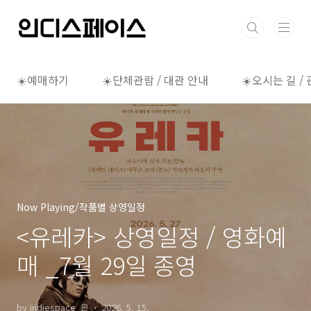
본문 바로가기
☀️예매하기
☀️단체관람 / 대관 안내
☀️오시는 길 /
Now Playing/작품별 상영일정
<유레카> 상영일정 / 영화예
매 _7월 29일 종영
by indiespace_은
2026. 5. 15.