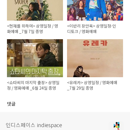
<현재를 위하여> 상영일정 / 영
<이반리 장만옥> 상영일정·인
화예매 _7월 7일 종영
디토크 / 영화예매
<쇼타씨의 마지막 출장> 상영일
<유레카> 상영일정 / 영화예매
정 / 영화예매 _6월 24일 종영
_7월 29일 종영
댓글
인디스페이스 indiespace