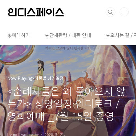
본문 바로가기
☀️예매하기
☀️단체관람 / 대관 안내
☀️오시는 길 /
Now Playing/작품별 상영일정
<순례자들은 왜 돌아오지 않
는가> 상영일정·인디토크 /
영화예매 _7월 15일 종영
by indiespace_은
2026. 5. 21.