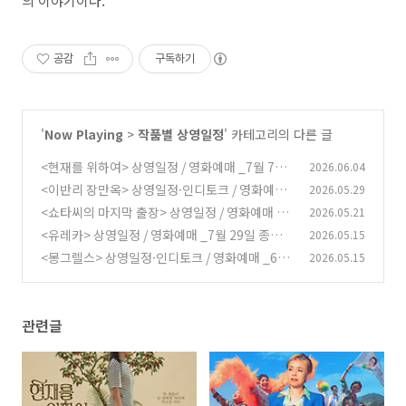
의 이야기이다.
공감
구독하기
'
Now Playing
>
작품별 상영일정
' 카테고리의 다른 글
<현재를 위하여> 상영일정 / 영화예매 _7월 7일
2026.06.04
종영
<이반리 장만옥> 상영일정·인디토크 / 영화예매
2026.05.29
(0)
<쇼타씨의 마지막 출장> 상영일정 / 영화예매 _6
2026.05.21
(0)
월 24일 종영
<유레카> 상영일정 / 영화예매 _7월 29일 종영
2026.05.15
(0)
<몽그렐스> 상영일정·인디토크 / 영화예매 _6월
2026.05.15
(0)
30일 종영
(0)
관련글