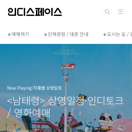
본문 바로가기
☀️예매하기
☀️단체관람 / 대관 안내
☀️오시는 길 /
Now Playing/작품별 상영일정
<남태령> 상영일정·인디토크
/ 영화예매
by indiespace_은
2026. 5. 8.