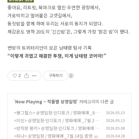
좋아요, 리트윗, 북마크로 열린 우연한 광장에서,
가로막히고 얼어붙은 고갯길에서,
동짓밤을 함께 하며 우리는 서로의 동지가 되었다.
체감온도 영하 20도의 ‘긴긴밤’은, 그렇게 가장 ‘밝은 밤’이 됐다.
변방의 트위터리안이 모은 남태령 탐사 기록
“이렇게 귀엽고 매콤한 투쟁, 이게 남태령 코어야!”
2
구독하기
'
Now Playing
>
작품별 상영일정
' 카테고리의 다른 글
<몽그렐스> 상영일정·인디토크 / 영화예매 _6월
2026.05.15
30일 종영
<이인> 상영일정·인디토크 / 영화예매 _7월 22
2026.05.15
(0)
일 종영
<반칙왕 몽키> 상영일정·인디토크 / 영화예매 _
2026.05.08
(0)
7월 17일 종영
<피나> 상영일정 / 영화예매 _7월 14일 종영
2026.04.28
(0)
(0)