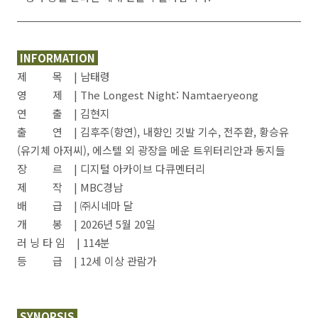
INFORMATION
제 목 | 남태령
영 제 | The Longest Night: Namtaeryeong
연 출 | 김현지
출 연 | 김후주(향연), 내향인 깃발 기수, 전주환, 황승유
(유기체 아저씨), 에스텔 외 광장을 메운 트위터리안과 동지들
장 르 | 디지털 아카이브 다큐멘터리
제 작 | MBC경남
배 급 | ㈜시네마 달
개 봉 | 2026년 5월 20일
러 닝 타 임 | 114분
등 급 | 12세 이상 관람가
SYNOPSIS